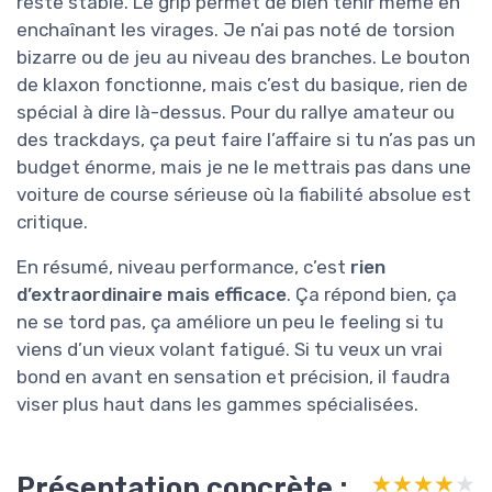
reste stable. Le grip permet de bien tenir même en
enchaînant les virages. Je n’ai pas noté de torsion
bizarre ou de jeu au niveau des branches. Le bouton
de klaxon fonctionne, mais c’est du basique, rien de
spécial à dire là-dessus. Pour du rallye amateur ou
des trackdays, ça peut faire l’affaire si tu n’as pas un
budget énorme, mais je ne le mettrais pas dans une
voiture de course sérieuse où la fiabilité absolue est
critique.
En résumé, niveau performance, c’est
rien
d’extraordinaire mais efficace
. Ça répond bien, ça
ne se tord pas, ça améliore un peu le feeling si tu
viens d’un vieux volant fatigué. Si tu veux un vrai
bond en avant en sensation et précision, il faudra
viser plus haut dans les gammes spécialisées.
Présentation concrète :
★★★★★
★★★★★