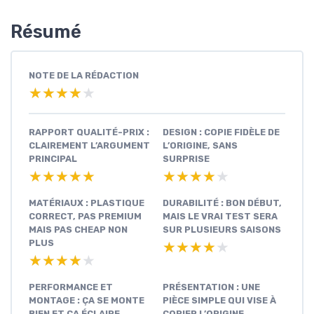
Résumé
NOTE DE LA RÉDACTION
★★★★★
★★★★★
RAPPORT QUALITÉ-PRIX :
DESIGN : COPIE FIDÈLE DE
CLAIREMENT L’ARGUMENT
L’ORIGINE, SANS
PRINCIPAL
SURPRISE
★★★★★
★★★★★
★★★★★
★★★★★
MATÉRIAUX : PLASTIQUE
DURABILITÉ : BON DÉBUT,
CORRECT, PAS PREMIUM
MAIS LE VRAI TEST SERA
MAIS PAS CHEAP NON
SUR PLUSIEURS SAISONS
PLUS
★★★★★
★★★★★
★★★★★
★★★★★
PERFORMANCE ET
PRÉSENTATION : UNE
MONTAGE : ÇA SE MONTE
PIÈCE SIMPLE QUI VISE À
BIEN ET ÇA ÉCLAIRE
COPIER L’ORIGINE