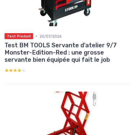
•
20/07/2026
Test Produit
Test BM TOOLS Servante d'atelier 9/7
Monster-Edition-Red : une grosse
servante bien équipée qui fait le job
★★★★★
★★★★★