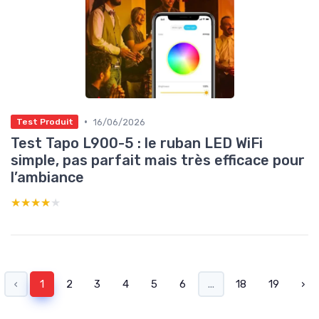
•
16/06/2026
Test Produit
Test Tapo L900-5 : le ruban LED WiFi
simple, pas parfait mais très efficace pour
l’ambiance
★★★★★
★★★★★
‹
1
2
3
4
5
6
...
18
19
›