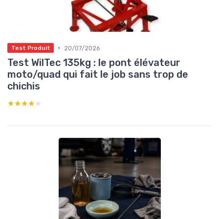
•
20/07/2026
Test Produit
Test WilTec 135kg : le pont élévateur
moto/quad qui fait le job sans trop de
chichis
★★★★★
★★★★★