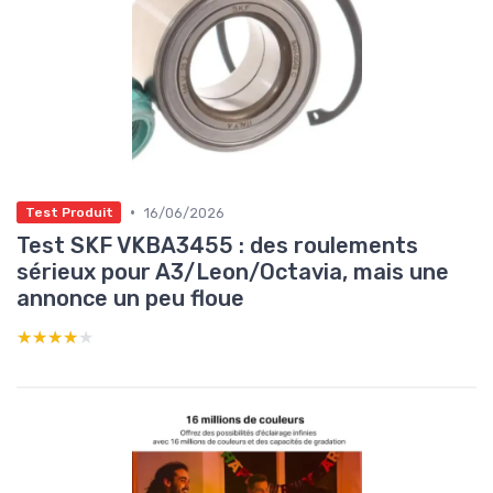
•
16/06/2026
Test Produit
Test SKF VKBA3455 : des roulements
sérieux pour A3/Leon/Octavia, mais une
annonce un peu floue
★★★★★
★★★★★