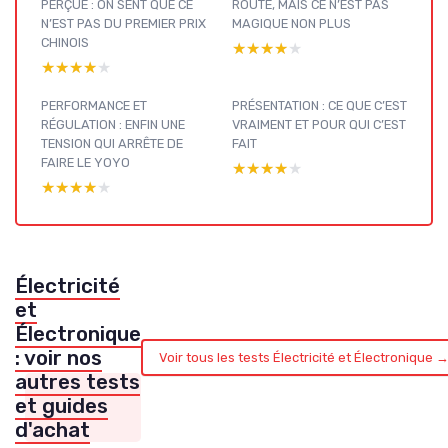
PERÇUE : ON SENT QUE CE
ROUTE, MAIS CE N’EST PAS
N’EST PAS DU PREMIER PRIX
MAGIQUE NON PLUS
CHINOIS
★★★★★
★★★★★
★★★★★
★★★★★
PERFORMANCE ET
PRÉSENTATION : CE QUE C’EST
RÉGULATION : ENFIN UNE
VRAIMENT ET POUR QUI C’EST
TENSION QUI ARRÊTE DE
FAIT
FAIRE LE YOYO
★★★★★
★★★★★
★★★★★
★★★★★
Électricité
et
Électronique
: voir nos
Voir tous les tests Électricité et Électronique 
autres tests
et guides
d'achat