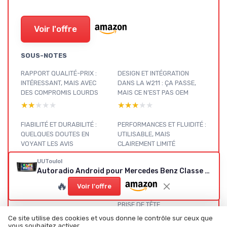
Voir l'offre
SOUS-NOTES
RAPPORT QUALITÉ-PRIX :
DESIGN ET INTÉGRATION
INTÉRESSANT, MAIS AVEC
DANS LA W211 : ÇA PASSE,
DES COMPROMIS LOURDS
MAIS CE N’EST PAS OEM
★★★★★
★★★★★
★★★★★
★★★★★
FIABILITÉ ET DURABILITÉ :
PERFORMANCES ET FLUIDITÉ :
QUELQUES DOUTES EN
UTILISABLE, MAIS
VOYANT LES AVIS
CLAIREMENT LIMITÉ
★★★★★
★★★★★
★★★★★
★★★★★
UUTouIoI
Autoradio Android pour Mercedes Benz Classe E W211 CLS W219
PRÉSENTATION : SUR LE
CARPLAY, ANDROID AUTO,
🔥
PAPIER, ÇA FAIT RÊVER
BLUETOOTH : ÇA MARCHE,
Voir l'offre
MAIS PAS TOUJOURS SANS
★★★★★
★★★★★
PRISE DE TÊTE
★★★★★
★★★★★
Ce site utilise des cookies et vous donne le contrôle sur ceux que
vous souhaitez activer