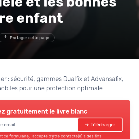
dèle et les bonnes
re enfant
Partager cette page
er : sécurité, gammes Dualfix et Advansafix,
omobiles pour une protection optimale.
z gratuitement le livre blanc
➔ Télécharger
 ce formulaire, j’accepte d’être contacté(e) à des fins