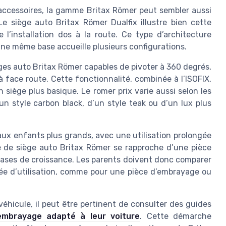
 accessoires, la gamme Britax Römer peut sembler aussi
 siège auto Britax Römer Dualfix illustre bien cette
e l’installation dos à la route. Ce type d’architecture
 une même base accueille plusieurs configurations.
ges auto Britax Römer capables de pivoter à 360 degrés,
 à face route. Cette fonctionnalité, combinée à l’ISOFIX,
n siège plus basique. Le romer prix varie aussi selon les
 d’un style carbon black, d’un style teak ou d’un lux plus
aux enfants plus grands, avec une utilisation prolongée
e de siège auto Britax Römer se rapproche d’une pièce
hases de croissance. Les parents doivent donc comparer
urée d’utilisation, comme pour une pièce d’embrayage ou
véhicule, il peut être pertinent de consulter des guides
’embrayage adapté à leur voiture
. Cette démarche