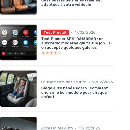
des housses de sièges vraiment
adaptées à votre véhicule
•
17/02/2026
Test Produit
Test Pioneer SPH-DA160DAB : un
autoradio moderne qui fait le job… si
on accepte quelques galères
★★★★★
★★★★★
•
Équipements de Sécurité
17/02/2026
Siège auto bébé Recaro : comment
choisir le bon modèle pour chaque
enfant
•
Accessoires Auto
16/02/2026