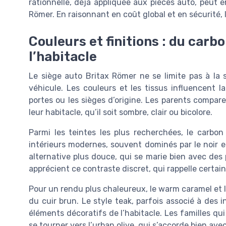
rationnelle, déjà appliquée aux pièces auto, peut 
Römer. En raisonnant en coût global et en sécurité, 
Couleurs et finitions : du carb
l’habitacle
Le siège auto Britax Römer ne se limite pas à la sé
véhicule. Les couleurs et les tissus influencent 
portes ou les sièges d’origine. Les parents compare
leur habitacle, qu’il soit sombre, clair ou bicolore.
Parmi les teintes les plus recherchées, le carbon
intérieurs modernes, souvent dominés par le noir et
alternative plus douce, qui se marie bien avec des
apprécient ce contraste discret, qui rappelle certain
Pour un rendu plus chaleureux, le warm caramel et le
du cuir brun. Le style teak, parfois associé à des i
éléments décoratifs de l’habitacle. Les familles qu
se tourner vers l’urban olive, qui s’accorde bien ave