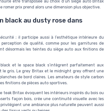
ensuite être transposée au choix d’un siège auto Britax
le romer prix prend alors une dimension plus objective.
on black au dusty rose dans
curité ; il participe aussi à l’esthétique intérieure du
la perception de qualité, comme pour les garnitures de
nt désormais les teintes du siège auto aux finitions de
 black et le space black s’intègrent parfaitement aux
 le gris. Le grey Britax et le midnight grey offrent une
 planches de bord claires. Les amateurs de style carbon
es finitions de pièces auto sportives.
 teak Britax évoquent les intérieurs inspirés du bois ou
nserts façon bois, crée une continuité visuelle avec les
i privilégient une ambiance plus naturelle peuvent aussi
c des tissus verts ou beiges.