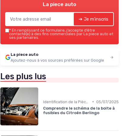
La piece auto
➔ Je m'inscris
*
En remplissant ce formulaire, j’accepte d’être
contacté(e) à des fins commerciales par La piece auto et
ses partenaires.
La piece auto
Ajoutez-nous à vos sources préférées sur Google
Les plus lus
•
Identification de la Pièce Nécessaire
05/07/2025
Comprendre le schéma de la boîte à
fusibles du Citroën Berlingo