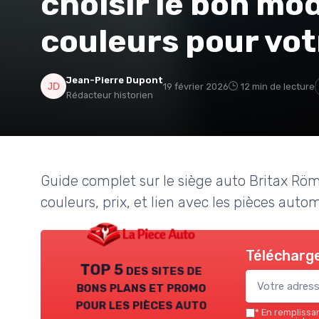
choisir le bon mo
couleurs pour vot
Jean-Pierre Dupont
19 février 2026
12 min de lecture
Rédacteur historien
Guide complet sur le siège auto Britax Röm
couleurs, prix, et lien avec les pièces aut
Télécharge
TOP 5 des sites de
bons plans et promo
pour les pièces auto
*
En remplissant