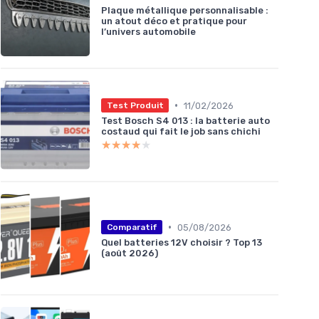
Plaque métallique personnalisable :
un atout déco et pratique pour
l’univers automobile
•
11/02/2026
Test Produit
Test Bosch S4 013 : la batterie auto
costaud qui fait le job sans chichi
★★★★★
★★★★★
•
05/08/2026
Comparatif
Quel batteries 12V choisir ? Top 13
(août 2026)