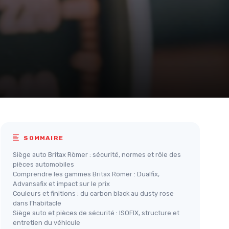
SOMMAIRE
Siège auto Britax Römer : sécurité, normes et rôle des
pièces automobiles
Comprendre les gammes Britax Römer : Dualfix,
Advansafix et impact sur le prix
Couleurs et finitions : du carbon black au dusty rose
dans l’habitacle
Siège auto et pièces de sécurité : ISOFIX, structure et
entretien du véhicule