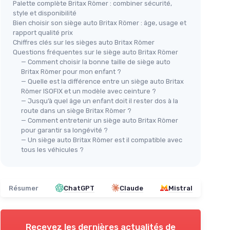
Palette complète Britax Römer : combiner sécurité,
style et disponibilité
Bien choisir son siège auto Britax Römer : âge, usage et
rapport qualité prix
Chiffres clés sur les sièges auto Britax Römer
Questions fréquentes sur le siège auto Britax Römer
— Comment choisir la bonne taille de siège auto
Britax Römer pour mon enfant ?
— Quelle est la différence entre un siège auto Britax
Römer ISOFIX et un modèle avec ceinture ?
— Jusqu’à quel âge un enfant doit il rester dos à la
route dans un siège Britax Römer ?
— Comment entretenir un siège auto Britax Römer
pour garantir sa longévité ?
— Un siège auto Britax Römer est il compatible avec
tous les véhicules ?
Résumer
ChatGPT
Claude
Mistral
Recevez les dernières actualités de