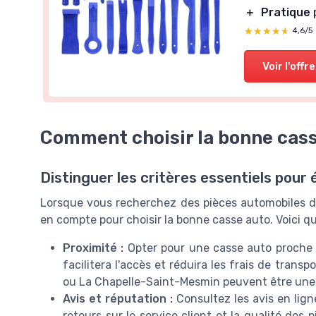
＋
Pratique
p
★★★★★
★★★★★
4,6/5
Voir l'offre
Comment choisir la bonne cass
Distinguer les critères essentiels pour
Lorsque vous recherchez des pièces automobiles d'o
en compte pour choisir la bonne casse auto. Voici q
Proximité :
Opter pour une casse auto proche de
facilitera l'accès et réduira les frais de trans
ou La Chapelle-Saint-Mesmin peuvent être une 
Avis et réputation :
Consultez les avis en lign
retours sur le service client et la qualité des