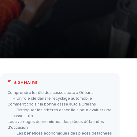
SOMMAIRE
Comprendre le rôle des casses auto à Orléans
— Un rôle clé dans le recyclage automobile
Comment choisir la bonne casse auto à Orléans
— Distinguer les critères essentiels pour évaluer une
casse auto
Les avantages économiques des pièces détachées
d'occasion
— Les bénéfices économiques des pièces détachées
Capteur D'Oxygène Avant