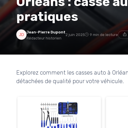
Orléans : casse au
pratiques
Jean-Pierre Dupont
2 juin 2025
9 min de lecture
Rédacteur historien
Explorez comment les casses auto à Orléan
détachées de qualité pour votre véhicule.