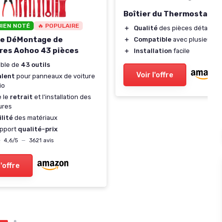
Boîtier du Thermostat L
BIEN NOTÉ
🔥 POPULAIRE
＋
Qualité
des pièces détaché
de DéMontage de
＋
Compatible
avec plusieurs 
res Aohoo 43 pièces
＋
Installation
facile
ble de
43 outils
Voir l'offre
alent
pour panneaux de voiture
io
e le
retrait
et l'installation des
ures
lité
des matériaux
apport
qualité-prix
★
★
4,6/5
—
3621 avis
l'offre