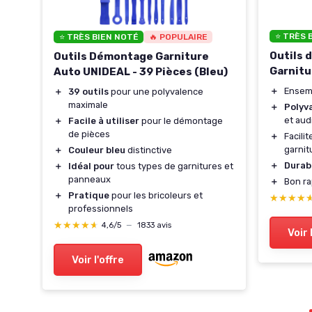
o
⭐ TRÈS 
⭐ TRÈS BIEN NOTÉ
🔥 POPULAIRE
Outils 
Outils Démontage Garniture
Garnitu
Auto UNIDEAL - 39 Pièces (Bleu)
＋
Ensem
＋
39 outils
pour une polyvalence
maximale
＋
Polyv
et aud
＋
Facile à utiliser
pour le démontage
de pièces
＋
Facilit
garnit
＋
Couleur bleu
distinctive
＋
Durabi
＋
Idéal pour
tous types de garnitures et
panneaux
＋
Bon r
＋
Pratique
pour les bricoleurs et
★★★★
★★★★
professionnels
★★★★★
★★★★★
4,6/5
—
1833 avis
Voir 
Voir l'offre