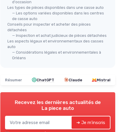
d'occasion
Lemopre
Les types de pièces disponibles dans une casse auto
emopre
＋
Qualité
des pièces détachées auto
— Les options variées disponibles dans les centres
⭐ 
es
＋
Compatible
avec divers modèles
de casse auto
modèles
Out
Conseils pour inspecter et acheter des pièces
＋
Facilité
d'installation
détachées
Aut
— Inspection et achat judicieux de pièces détachées
＋
Voir l'offre
Les aspects légaux et environnementaux des casses
auto
＋
F
— Considérations légales et environnementales à
Orléans
＋
＋
Résumer
ChatGPT
Claude
Mistral
＋
★★
★★
Recevez les dernières actualités de
La piece auto
➔ Je m'inscris