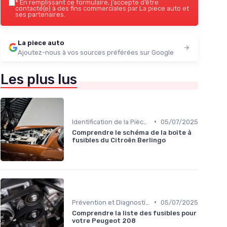
*
En remplissant ce formulaire, j’accepte d’être
contacté(e) à des fins commerciales par La piece auto et
ses partenaires.
La piece auto
Ajoutez-nous à vos sources préférées sur Google
Les plus lus
•
Identification de la Pièce Nécessaire
05/07/2025
Comprendre le schéma de la boîte à
fusibles du Citroën Berlingo
•
Prévention et Diagnostic des Pannes
05/07/2025
Comprendre la liste des fusibles pour
votre Peugeot 208