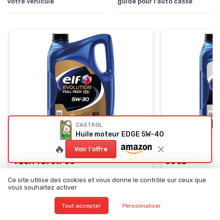
votre véhicule
guide pour l'auto casse
CASTROL
Huile moteur EDGE 5W-40
ELF
ELF
🔥
Voir l'offre
Huile moteur EVOLUTION FULL-
Huile moteur
TECH TDI 5W-30
30 5L
＋
Adaptée pour moteurs
essence
et
＋
Compatible av
Ce site utilise des cookies et vous donne le contrôle sur ceux que
Diesel
Diesel
vous souhaitez activer
＋
Viscosité
5W-30
pour meilleures
＋
Viscosité
5W-
performances
nombreuses c
Tout accepter
Personnaliser
＋
5 litres
de contenance
＋
5 litres
pour u