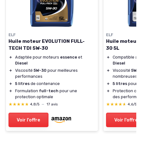
ELF
ELF
Huile moteur EVOLUTION FULL-
Huile moteur
TECH TDI 5W-30
30 5L
＋
Adaptée pour moteurs
essence
et
＋
Compatible av
Diesel
Diesel
＋
Viscosité
5W-30
pour meilleures
＋
Viscosité
5W-
performances
nombreuses c
＋
5 litres
de contenance
＋
5 litres
pour u
＋
Formulation
full-tech
pour une
＋
Protection con
protection optimale
des performa
★★★★★
★★★★★
★★★★★
★★★★★
4,8/5
—
17 avis
4,6/5
Voir l'offre
Voir l'offre