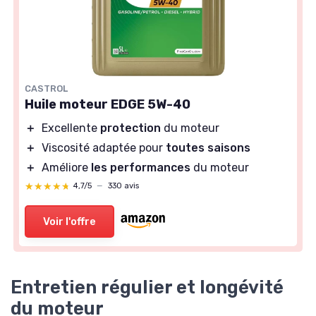
CASTROL
Huile moteur EDGE 5W-40
＋
Excellente
protection
du moteur
＋
Viscosité adaptée pour
toutes saisons
＋
Améliore
les performances
du moteur
★★★★★
★★★★★
4,7/5
—
330 avis
Voir l'offre
Entretien régulier et longévité
du moteur