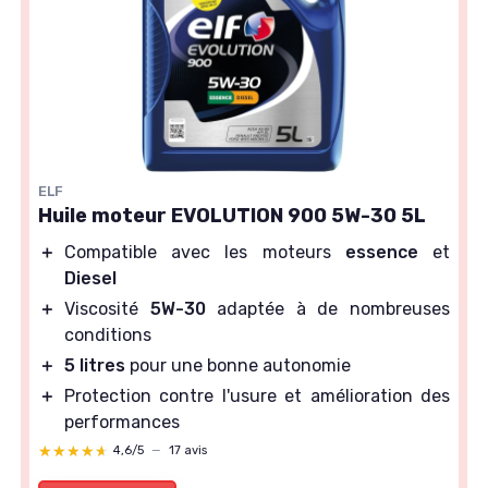
ELF
Huile moteur EVOLUTION 900 5W-30 5L
＋
Compatible avec les moteurs
essence
et
Diesel
＋
Viscosité
5W-30
adaptée à de nombreuses
conditions
＋
5 litres
pour une bonne autonomie
＋
Protection contre l'usure et amélioration des
performances
★★★★★
★★★★★
4,6/5
—
17 avis