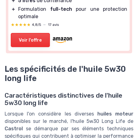
＋
5 litres
de contenance
＋
Formulation
full-tech
pour une protection
optimale
★★★★★
★★★★★
4,8/5
—
17 avis
Voir l'offre
Les spécificités de l'huile 5w30
long life
Caractéristiques distinctives de l'huile
5w30 long life
Lorsque l'on considère les diverses
huiles moteur
disponibles sur le marché, l'huile 5w30 Long Life de
Castrol
se démarque par ses éléments techniques
spécifiques qui contribuent à optimiser la performance