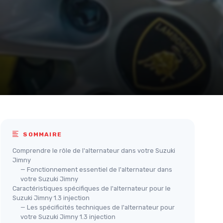
SOMMAIRE
Comprendre le rôle de l'alternateur dans votre Suzuki
Jimny
— Fonctionnement essentiel de l'alternateur dans
votre Suzuki Jimny
Caractéristiques spécifiques de l'alternateur pour le
Suzuki Jimny 1.3 injection
— Les spécificités techniques de l'alternateur pour
votre Suzuki Jimny 1.3 injection