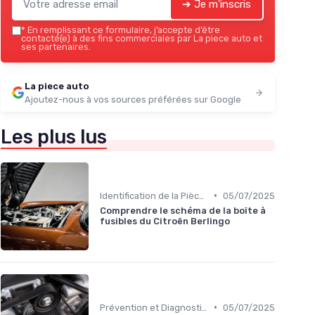
➔ Je m'inscris
*
En remplissant ce formulaire, j’accepte d’être
contacté(e) à des fins commerciales par La piece auto et
ses partenaires.
La piece auto
Ajoutez-nous à vos sources préférées sur Google
Les plus lus
•
Identification de la Pièce Nécessaire
05/07/2025
Comprendre le schéma de la boîte à
fusibles du Citroën Berlingo
•
Prévention et Diagnostic des Pannes
05/07/2025