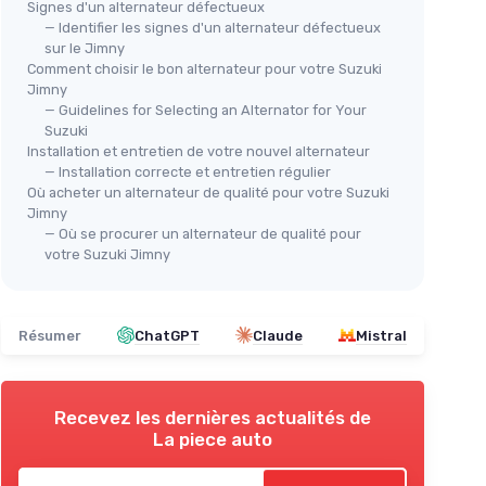
Signes d'un alternateur défectueux
— Identifier les signes d'un alternateur défectueux
TESLA TECHNICS
HEL
sur le Jimny
Alternateur 12V 70A pour SUZUKI
 Suzuki
Alt
Comment choisir le bon alternateur pour votre Suzuki
Jimny
＋
Compatible
avec SUZUKI
＋
— Guidelines for Selecting an Alternator for Your
＋
Installation facile
ny 2018-
＋
Suzuki
＋
70A
de puissance
＋
Installation et entretien de votre nouvel alternateur
＋
Meilleur rapport qualité-prix
console
— Installation correcte et entretien régulier
＋
Garantie
incluse
Où acheter un alternateur de qualité pour votre Suzuki
Jimny
onibles
— Où se procurer un alternateur de qualité pour
Voir l'offre
votre Suzuki Jimny
Résumer
ChatGPT
Claude
Mistral
Recevez les dernières actualités de
La piece auto