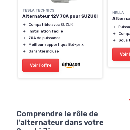
TESLA TECHNICS
HELLA
Alternateur 12V 70A pour SUZUKI
uki
Alterna
＋
Compatible
avec SUZUKI
＋
Puiss
＋
Installation facile
18-
＋
Compa
＋
70A
de puissance
＋
Sous 
＋
Meilleur rapport qualité-prix
e
＋
Garantie
incluse
Voir 
es
Voir l'offre
Comprendre le rôle de
l'alternateur dans votre