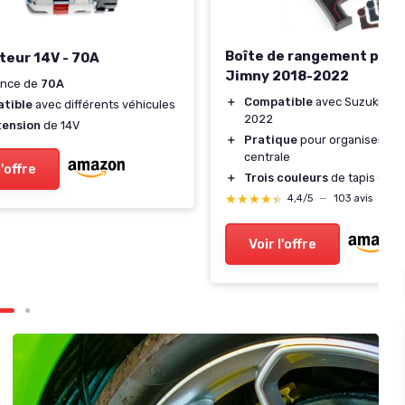
Boîte de rangement pour
teur 14V - 70A
Jimny 2018-2022
ance de
70A
＋
Compatible
avec Suzuki Jim
tible
avec différents véhicules
2022
tension
de 14V
＋
Pratique
pour organiser la 
centrale
l'offre
＋
Trois couleurs
de tapis disp
★★★★★
★★★★★
4,4/5
—
103 avis
Voir l'offre