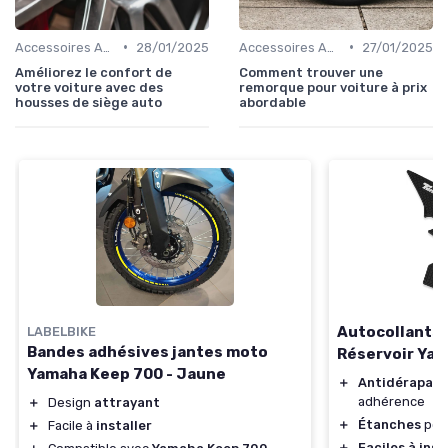
•
•
Accessoires Auto
28/01/2025
Accessoires Auto
27/01/2025
Améliorez le confort de
Comment trouver une
votre voiture avec des
remorque pour voiture à prix
housses de siège auto
abordable
Autocollants 
LABELBIKE
Bandes adhésives jantes moto
Réservoir Ya
Yamaha Keep 700 - Jaune
＋
Antidérapant
adhérence
＋
Design
attrayant
＋
Étanches
pour
＋
Facile à
installer
＋
Faciles à inst