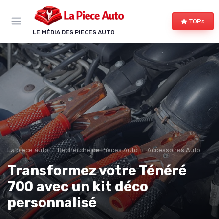
Panneau de gestion des cookies
TOPs
LE MÉDIA DES PIECES AUTO
La piece auto
Recherche de Pièces Auto
Accessoires Auto
Transformez votre Ténéré
700 avec un kit déco
personnalisé