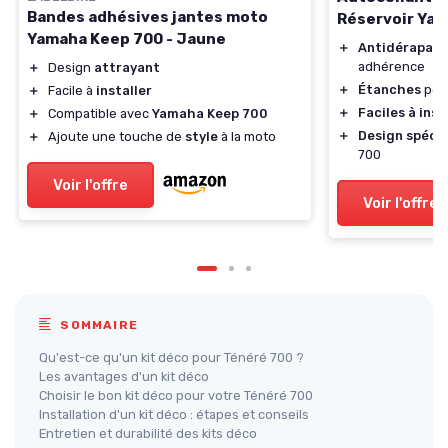
Bandes adhésives jantes moto
Réservoir Ya
Yamaha Keep 700 - Jaune
＋
Antidérapant
adhérence
＋
Design
attrayant
＋
Étanches
pour
＋
Facile à
installer
＋
Faciles à inst
＋
Compatible avec
Yamaha Keep 700
＋
Design spécif
＋
Ajoute une touche de
style
à la moto
700
Voir l'offre
Voir l'offre
SOMMAIRE
Qu'est-ce qu'un kit déco pour Ténéré 700 ?
Les avantages d'un kit déco
Choisir le bon kit déco pour votre Ténéré 700
Installation d'un kit déco : étapes et conseils
Entretien et durabilité des kits déco