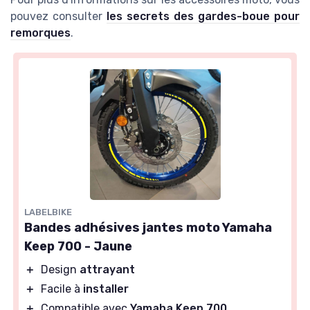
pouvez consulter
les secrets des gardes-boue pour
remorques
.
LABELBIKE
Bandes adhésives jantes moto Yamaha
Keep 700 - Jaune
＋
Design
attrayant
＋
Facile à
installer
＋
Compatible avec
Yamaha Keep 700