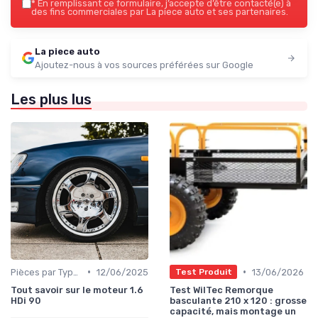
*
En remplissant ce formulaire, j’accepte d’être contacté(e) à
des fins commerciales par La piece auto et ses partenaires.
La piece auto
Ajoutez-nous à vos sources préférées sur Google
Les plus lus
•
•
Pièces par Type (Freins, Moteur, etc.)
12/06/2025
13/06/2026
Test Produit
Tout savoir sur le moteur 1.6
Test WilTec Remorque
HDi 90
basculante 210 x 120 : grosse
capacité, mais montage un