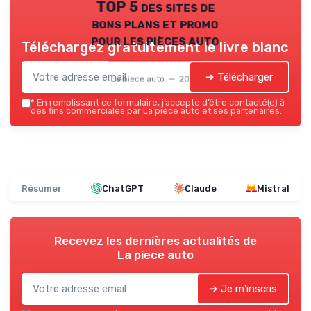
TOP 5 des sites de
bons plans et promo
pour les pièces auto
Téléchargez gratuitement le livre blanc
➔ Télécharger
La piece auto — 2026
*
En remplissant ce formulaire, j’accepte d’être contacté(e) à
des fins commerciales par La piece auto et ses partenaires.
Résumer
ChatGPT
Claude
Mistral
Recevez les dernières actualités de
La piece auto
➔ Je m'inscris