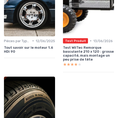
•
•
Pièces par Type (Freins, Moteur, etc.)
12/06/2025
13/06/2026
Test Produit
Tout savoir sur le moteur 1.6
Test WilTec Remorque
HDi 90
basculante 210 x 120 : grosse
capacité, mais montage un
peu prise de tête
★★★★★
★★★★★