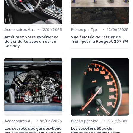
•
•
Accessoires Auto
12/01/2025
Pièces par Type (Freins, Moteur, etc.)
12/06/2025
Améliorez votre expérience
Vue éclatée de l'étrier de
de conduite avec un écran
frein pour la Peugeot 207 SW
CarPlay
•
•
Accessoires Auto
12/06/2025
Pièces par Modèle de Voiture
10/01/2025
Les secrets des gardes-boue
Les scooters 50cc de
pour remorques : tout ce que
Peugeot : un choix urbain