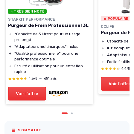
⭐ TRÈS BIEN NOTÉ
🔥 POPULAIRE
STARKIT PERFORMANCE
Purgeur de Frein Professionnel 3L
CCLIFE
Purgeur de Fr
＋
*Capacité de 3 litres* pour un usage
prolongé
＋
Capacité de
3L
＋
*Adaptateurs multimarques* inclus
＋
Kit complet
p
＋
*Qualité professionnelle* pour une
＋
Adaptateur u
performance optimale
＋
Facile à utili
＋
Facilité d'utilisation pour un entretien
★★★★★
★★★★★
4,4/5
rapide
★★★★★
★★★★★
4,6/5
—
651 avis
Voir l'offre
Voir l'offre
SOMMAIRE