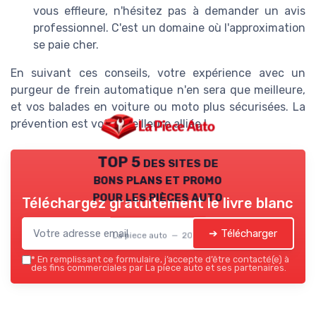
vous effleure, n'hésitez pas à demander un avis
professionnel. C'est un domaine où l'approximation
se paie cher.
En suivant ces conseils, votre expérience avec un
purgeur de frein automatique n'en sera que meilleure,
et vos balades en voiture ou moto plus sécurisées. La
prévention est votre meilleure alliée !
TOP 5 des sites de
bons plans et promo
pour les pièces auto
Téléchargez gratuitement le livre blanc
➔ Télécharger
La piece auto — 2026
*
En remplissant ce formulaire, j’accepte d’être contacté(e) à
des fins commerciales par La piece auto et ses partenaires.