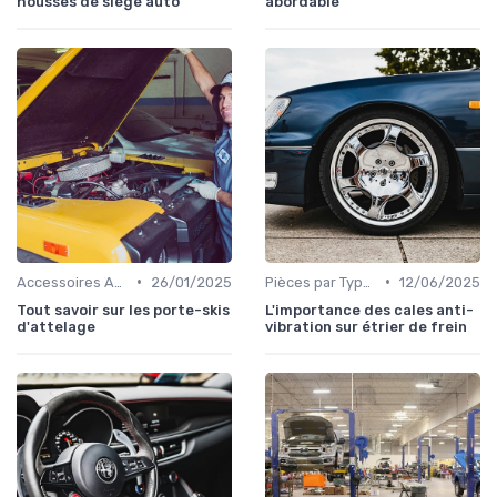
housses de siège auto
abordable
•
•
Accessoires Auto
26/01/2025
Pièces par Type (Freins, Moteur, etc.)
12/06/2025
Tout savoir sur les porte-skis
L'importance des cales anti-
d'attelage
vibration sur étrier de frein