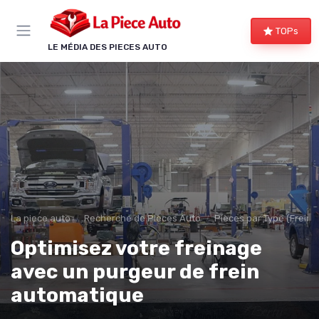
Panneau de gestion des cookies
TOPs
LE MÉDIA DES PIECES AUTO
La piece auto
Recherche de Pièces Auto
Pièces par Type (Freins,
Optimisez votre freinage
avec un purgeur de frein
automatique