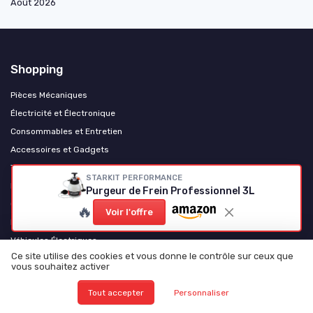
Août 2026
Shopping
Pièces Mécaniques
Électricité et Électronique
Consommables et Entretien
Accessoires et Gadgets
Tuning et Personnalisation
STARKIT PERFORMANCE
Motos et Scooters
Purgeur de Frein Professionnel 3L
Camping-Cars et Vans Aménagés
🔥
Voir l'offre
Poids Lourds et Utilitaires
Véhicules Électriques
Ce site utilise des cookies et vous donne le contrôle sur ceux que
Levage et équipement d'atelier
vous souhaitez activer
Les plus lus
Tout accepter
Personnaliser