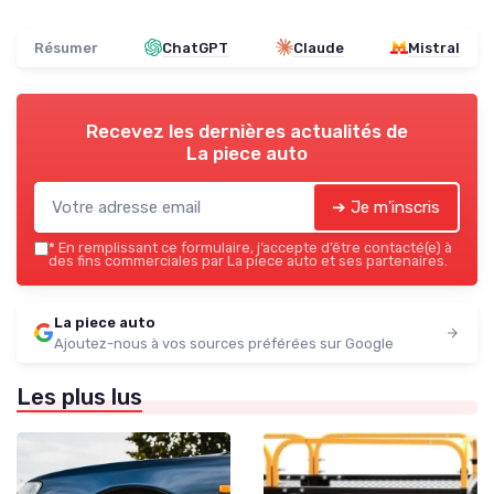
Résumer
ChatGPT
Claude
Mistral
Recevez les dernières actualités de
La piece auto
➔ Je m'inscris
*
En remplissant ce formulaire, j’accepte d’être contacté(e) à
des fins commerciales par La piece auto et ses partenaires.
La piece auto
Ajoutez-nous à vos sources préférées sur Google
Les plus lus