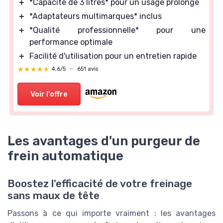
＋
*Capacité de 3 litres* pour un usage prolongé
＋
*Adaptateurs multimarques* inclus
＋
*Qualité professionnelle* pour une
performance optimale
＋
Facilité d'utilisation pour un entretien rapide
★★★★★
★★★★★
4,6/5
—
651 avis
Voir l'offre
Les avantages d'un purgeur de
frein automatique
Boostez l'efficacité de votre freinage
sans maux de tête
Passons à ce qui importe vraiment : les avantages