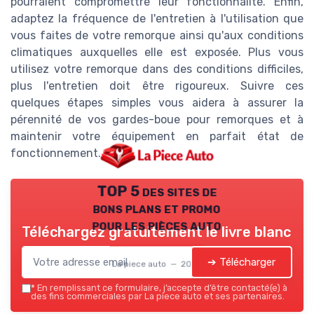
pourraient compromettre leur fonctionnalité. Enfin,
adaptez la fréquence de l'entretien à l'utilisation que
vous faites de votre remorque ainsi qu'aux conditions
climatiques auxquelles elle est exposée. Plus vous
utilisez votre remorque dans des conditions difficiles,
plus l'entretien doit être rigoureux. Suivre ces
quelques étapes simples vous aidera à assurer la
pérennité de vos gardes-boue pour remorques et à
maintenir votre équipement en parfait état de
fonctionnement.
TOP 5 des sites de
bons plans et promo
pour les pièces auto
Téléchargez gratuitement le livre blanc
➔ Télécharger
La piece auto — 2026
*
En remplissant ce formulaire, j’accepte d’être contacté(e) à
des fins commerciales par La piece auto et ses partenaires.