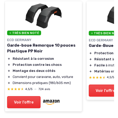
⭐ TRÈS BIEN NOTÉ
⭐ TRÈS BIEN NO
ECD GERMANY
ECD GERMANY
Garde-boue Remorque 10 pouces
Garde-Boue R
Plastique PP Noir
＋
Protection
ef
＋
Résistant à la corrosion
＋
Résistant
à la
＋
Protection contre les chocs
＋
Facile
à instal
＋
Montage des deux côtés
＋
Matériau
en p
＋
Convient pour caravane, auto, voiture
★★★★★
★★★★★
4,5/5
＋
Dimensions pratiques (180/605 mm)
★★★★★
★★★★★
4,5/5
—
724 avis
Voir l'offre
Voir l'offre