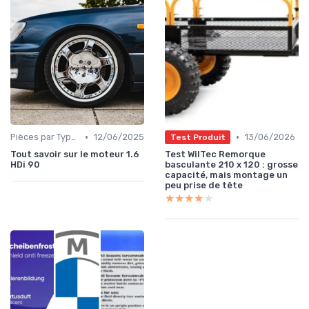
•
•
Pièces par Type (Freins, Moteur, etc.)
12/06/2025
13/06/2026
Test Produit
Tout savoir sur le moteur 1.6
Test WilTec Remorque
HDi 90
basculante 210 x 120 : grosse
capacité, mais montage un
peu prise de tête
★★★★★
★★★★★