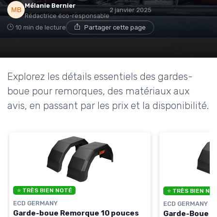
Mélanie Bernier
2 janvier 2025
Rédactrice éco-responsable
10 min de lecture
Partager cette page
Explorez les détails essentiels des gardes-
boue pour remorques, des matériaux aux
avis, en passant par les prix et la disponibilité.
⭐ TRÈS BIEN NOTÉ
⭐ TRÈS BIEN NO
ECD GERMANY
ECD GERMANY
Garde-boue Remorque 10 pouces
Garde-Boue R