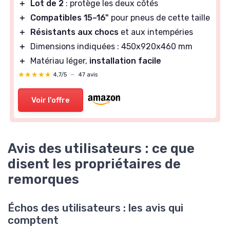
＋
Lot de 2
: protège les deux côtés
＋
Compatibles 15–16"
pour pneus de cette taille
＋
Résistants aux chocs
et aux intempéries
＋
Dimensions indiquées : 450x920x460 mm
＋
Matériau léger,
installation facile
★★★★★
★★★★★
4,7/5
—
47 avis
Voir l'offre
Avis des utilisateurs : ce que
disent les propriétaires de
remorques
Échos des utilisateurs : les avis qui
comptent