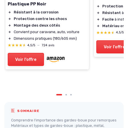
Plastique PP Noir
＋
Protection
ef
＋
Résistant à la corrosion
＋
Résistant
à la
＋
Protection contre les chocs
＋
Facile
à instal
＋
Montage des deux côtés
＋
Matériau
en p
＋
Convient pour caravane, auto, voiture
★★★★★
★★★★★
4,5/5
＋
Dimensions pratiques (180/605 mm)
★★★★★
★★★★★
4,5/5
—
724 avis
Voir l'offre
Voir l'offre
SOMMAIRE
Comprendre l'importance des gardes-boue pour remorques
Matériaux et types de gardes-boue : plastique, métal,