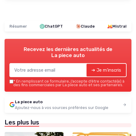
Résumer
ChatGPT
Claude
Mistral
Recevez les dernières actualités de
La piece auto
➔ Je m'inscris
*
En remplissant ce formulaire, j’accepte d’être contacté(e) à
des fins commerciales par La piece auto et ses partenaires.
La piece auto
Ajoutez-nous à vos sources préférées sur Google
Les plus lus