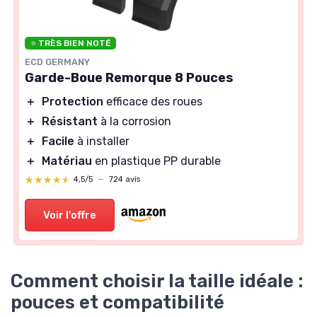
⭐ TRÈS BIEN NOTÉ
ECD GERMANY
Garde-Boue Remorque 8 Pouces
＋
Protection
efficace des roues
＋
Résistant
à la corrosion
＋
Facile
à installer
＋
Matériau
en plastique PP durable
★★★★★
★★★★★
4,5/5
—
724 avis
Voir l'offre
Comment choisir la taille idéale :
pouces et compatibilité