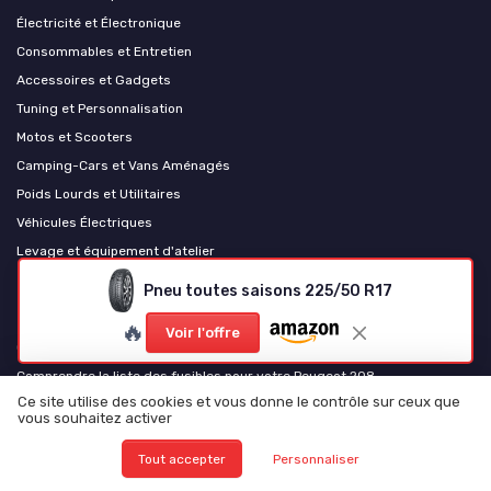
Électricité et Électronique
Consommables et Entretien
Accessoires et Gadgets
Tuning et Personnalisation
Motos et Scooters
Camping-Cars et Vans Aménagés
Poids Lourds et Utilitaires
Véhicules Électriques
Levage et équipement d'atelier
Pneu toutes saisons 225/50 R17
Les plus lus
🔥
Voir l'offre
Comprendre le schéma de la boîte à fusibles du Citroën Berlingo
Comprendre la liste des fusibles pour votre Peugeot 208
Ce site utilise des cookies et vous donne le contrôle sur ceux que
Comprendre le schéma des fusibles pour la Clio 3
vous souhaitez activer
Comprendre le schéma des fusibles pour le Partner 1.6 HDi
Tout accepter
Personnaliser
Comprendre le schéma des fusibles pour votre Renault Scénic 2