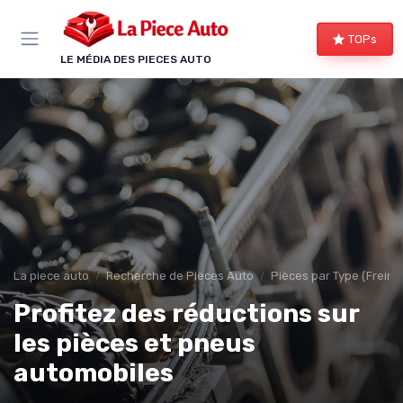
Panneau de gestion des cookies
TOPs
LE MÉDIA DES PIECES AUTO
La piece auto
Recherche de Pièces Auto
Pièces par Type (Freins,
Profitez des réductions sur
les pièces et pneus
automobiles