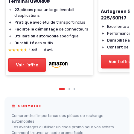
Terminal QWORK®
＋
23 pièces
pour un large éventail
Autogreen S
d'applications
225/50R17
＋
Pratique
avec étui de transport inclus
＋
Excellente
ad
＋
Facilite le démontage
de connecteurs
＋
Performance
＋
Utilisation automobile
spécifique
＋
Durabilité
amé
＋
Durabilité
des outils
＋
Confort
de co
★★★★★
★★★★★
4,6/5
—
6 avis
Voir l'offre
Voir l'offre
SOMMAIRE
Comprendre l'importance des pièces de rechange
automobiles
Les avantages d'utiliser un code promo pour vos achats
Comment trouver un code promo fiable