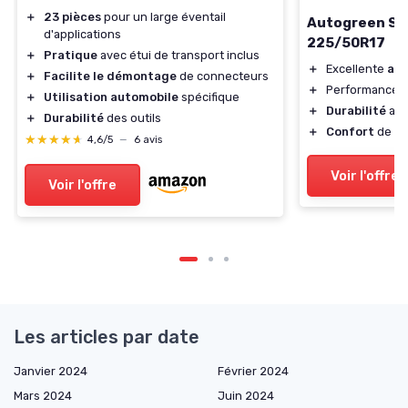
＋
23 pièces
pour un large éventail
Autogreen S
d'applications
225/50R17
＋
Pratique
avec étui de transport inclus
＋
Excellente
ad
＋
Facilite le démontage
de connecteurs
＋
Performance
＋
Utilisation automobile
spécifique
＋
Durabilité
amé
＋
Durabilité
des outils
＋
Confort
de co
★★★★★
★★★★★
4,6/5
—
6 avis
Voir l'offre
Voir l'offre
Les articles par date
Janvier 2024
Février 2024
Mars 2024
Juin 2024