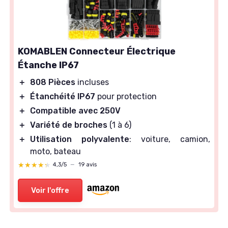
KOMABLEN Connecteur Électrique
Étanche IP67
＋
808 Pièces
incluses
＋
Étanchéité IP67
pour protection
＋
Compatible avec 250V
＋
Variété de broches
(1 à 6)
＋
Utilisation polyvalente
: voiture, camion,
moto, bateau
★★★★★
★★★★★
4,3/5
—
19 avis
Voir l'offre