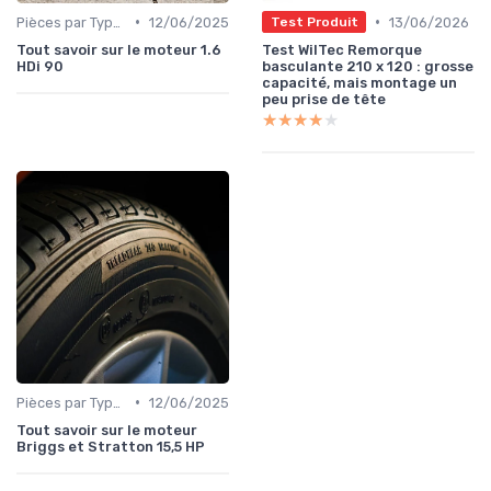
•
•
Pièces par Type (Freins, Moteur, etc.)
12/06/2025
13/06/2026
Test Produit
Tout savoir sur le moteur 1.6
Test WilTec Remorque
HDi 90
basculante 210 x 120 : grosse
capacité, mais montage un
peu prise de tête
★★★★★
★★★★★
•
Pièces par Type (Freins, Moteur, etc.)
12/06/2025
Tout savoir sur le moteur
Briggs et Stratton 15,5 HP