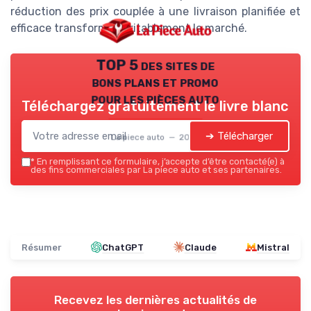
réduction des prix couplée à une livraison planifiée et
efficace transforme véritablement le marché.
TOP 5 des sites de
bons plans et promo
pour les pièces auto
Téléchargez gratuitement le livre blanc
➔ Télécharger
La piece auto — 2026
*
En remplissant ce formulaire, j’accepte d’être contacté(e) à
des fins commerciales par La piece auto et ses partenaires.
Résumer
ChatGPT
Claude
Mistral
Recevez les dernières actualités de