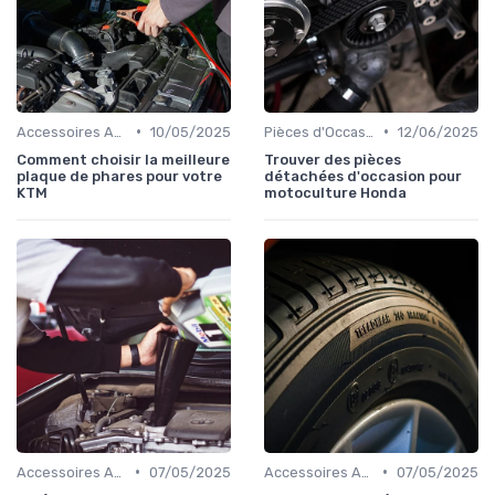
•
•
Accessoires Auto
10/05/2025
Pièces d'Occasion et Reconditionnées
12/06/2025
Comment choisir la meilleure
Trouver des pièces
plaque de phares pour votre
détachées d'occasion pour
KTM
motoculture Honda
•
•
Accessoires Auto
07/05/2025
Accessoires Auto
07/05/2025