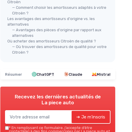
Citroën
pour
— Comment choisir les amortisseurs adaptés à votre
Amortisseur KONI STR.T pour
07
Citroën ?
SAC
Citroën et Peugeot
(2004-
Les avantages des amortisseurs d'origine vs. les
Amo
＋
Compatibilité
avec plusieurs modèles
alternatives
Toy
: Citroën AX et Saxo, Peugeot 106
— Avantages des pièces d'origine par rapport aux
7 (2000-
＋
alternatives
＋
Performances
optimisées pour une
Où acheter des amortisseurs Citroën de qualité ?
conduite confortable
du
＋
— Où trouver des amortisseurs de qualité pour votre
＋
Durabilité
reconnue de la marque
Citroën ?
＋
I
KONI
ité KONI
＋
＋
Facilité
d'installation sur essieu avant
★★
★★
Voir l'offre
Résumer
ChatGPT
Claude
Mistral
Recevez les dernières actualités de
La piece auto
➔ Je m'inscris
*
En remplissant ce formulaire, j’accepte d’être
contacté(e) à des fins commerciales par La piece auto et