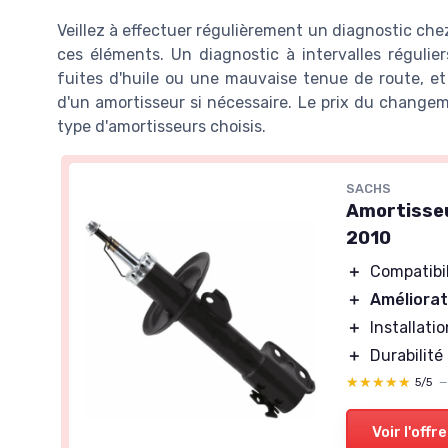
Veillez à effectuer régulièrement un diagnostic che
ces éléments. Un diagnostic à intervalles régulie
fuites d'huile ou une mauvaise tenue de route, e
d'un amortisseur si nécessaire. Le prix du change
type d'amortisseurs choisis.
SACHS
Amortisseu
2010
＋
Compatibi
＋
Améliorat
＋
Installatio
＋
Durabilité
★★★★★
★★★★★
5/5
Voir l'offre