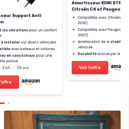
Amortisseur KONI STR.T 
Citroën C4 et Peugeot 3
seur Support Anti
＋
Compatible avec Citroën C4 
on
2010)
＋
Compatible avec Peugeot 30
 les vibrations
pour un confort
2007)
l
＋
Amélioration de la
stabilité
 à installer
sur divers véhicules
véhicule
tible
avec bateaux et voitures
＋
Durabilité
accrue par la qual
iau en caoutchouc
pour une
lité accrue
Voir l'offre
★
★
4,5/5
—
132 avis
l'offre