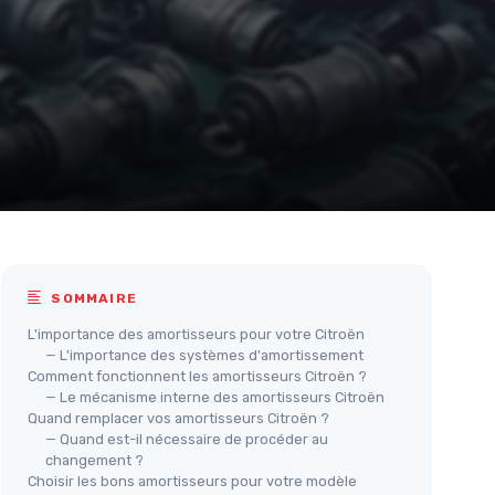
SOMMAIRE
L'importance des amortisseurs pour votre Citroën
— L'importance des systèmes d'amortissement
Comment fonctionnent les amortisseurs Citroën ?
— Le mécanisme interne des amortisseurs Citroën
Quand remplacer vos amortisseurs Citroën ?
— Quand est-il nécessaire de procéder au
changement ?
Choisir les bons amortisseurs pour votre modèle