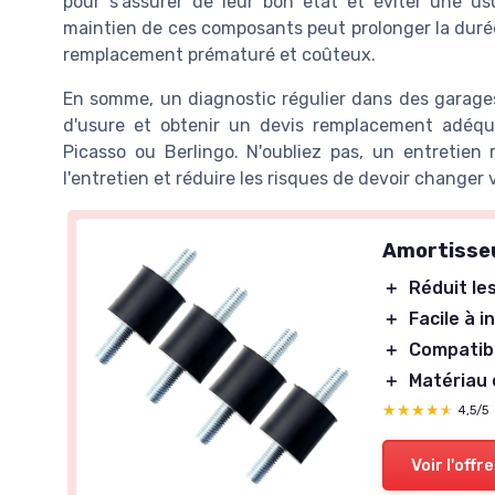
pour s'assurer de leur bon état et éviter une u
maintien de ces composants peut prolonger la durée
remplacement prématuré et coûteux.
En somme, un diagnostic régulier dans des garages 
d'usure et obtenir un devis remplacement adéqua
Picasso ou Berlingo. N'oubliez pas, un entretien 
l'entretien et réduire les risques de devoir change
Amortisseu
＋
Réduit le
＋
Facile à i
＋
Compatib
＋
Matériau
★★★★★
★★★★★
4,5/5
Voir l'offre