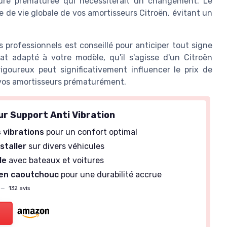
sure prématurée qui nécessiterait un changement. Le
 de vie globale de vos amortisseurs Citroën, évitant un
professionnels est conseillé pour anticiper tout signe
t adapté à votre modèle, qu'il s'agisse d'un Citroën
rigoureux peut significativement influencer le prix de
r vos amortisseurs prématurément.
r Support Anti Vibration
s vibrations
pour un confort optimal
nstaller
sur divers véhicules
le
avec bateaux et voitures
 en caoutchouc
pour une durabilité accrue
—
132 avis