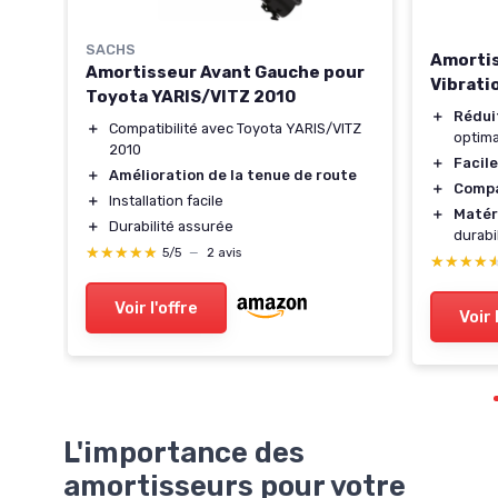
SACHS
Amortis
Amortisseur Avant Gauche pour
Vibrati
dèles
Toyota YARIS/VITZ 2010
＋
Réduit
＋
Compatibilité avec Toyota YARIS/VITZ
ne
optima
2010
＋
Facile
＋
Amélioration de la tenue de route
＋
Compa
＋
Installation facile
＋
Matér
＋
Durabilité assurée
avant
durabi
★★★★★
★★★★★
5/5
—
2 avis
★★★★
★★★★
Voir l'offre
Voir 
L'importance des
amortisseurs pour votre