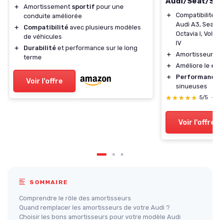
Audi/Seat/Sk
＋
Amortissement
sportif
pour une
＋
Compatibilité 
conduite améliorée
Audi A3, Seat L
＋
Compatibilité
avec plusieurs modèles
Octavia I, Volk
de véhicules
IV
＋
Durabilité
et performance sur le long
＋
Amortisseur d
terme
＋
Améliore le
co
＋
Performance
Voir l'offre
sinueuses
★★★★★
★★★★★
5/5
—
Voir l'offre
SOMMAIRE
Comprendre le rôle des amortisseurs
Quand remplacer les amortisseurs de votre Audi ?
Choisir les bons amortisseurs pour votre modèle Audi