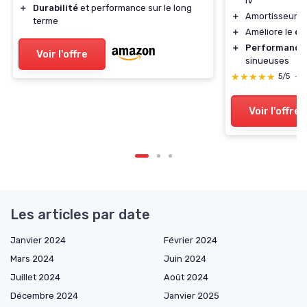
IV
＋
Durabilité
et performance sur le long
＋
Amortisseur d
terme
＋
Améliore le
co
＋
Performance
Voir l'offre
sinueuses
★★★★★
★★★★★
5/5
—
Voir l'offre
Les articles par date
Janvier 2024
Février 2024
Mars 2024
Juin 2024
Juillet 2024
Août 2024
Décembre 2024
Janvier 2025