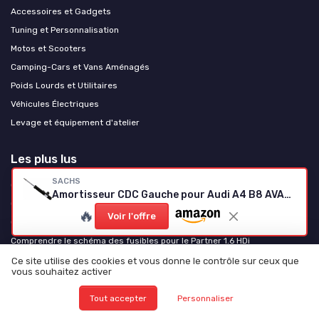
Accessoires et Gadgets
Tuning et Personnalisation
Motos et Scooters
Camping-Cars et Vans Aménagés
Poids Lourds et Utilitaires
Véhicules Électriques
Levage et équipement d'atelier
Les plus lus
SACHS
Comprendre le schéma de la boîte à fusibles du Citroën Berlingo
Amortisseur CDC Gauche pour Audi A4 B8 AVANT (2007-2015)
Comprendre la liste des fusibles pour votre Peugeot 208
🔥
Voir l'offre
Comprendre le schéma des fusibles pour la Clio 3
Comprendre le schéma des fusibles pour le Partner 1.6 HDi
Comprendre le schéma des fusibles pour votre Renault Scénic 2
Ce site utilise des cookies et vous donne le contrôle sur ceux que
vous souhaitez activer
Les derniers articles
Tout accepter
Personnaliser