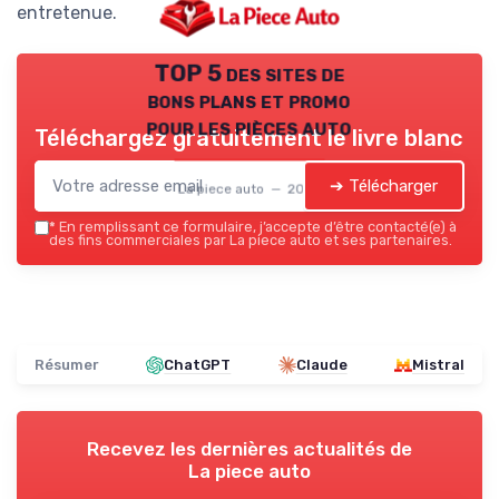
entretenue.
TOP 5 des sites de
bons plans et promo
pour les pièces auto
Téléchargez gratuitement le livre blanc
➔ Télécharger
La piece auto — 2026
*
En remplissant ce formulaire, j’accepte d’être contacté(e) à
des fins commerciales par La piece auto et ses partenaires.
Résumer
ChatGPT
Claude
Mistral
Recevez les dernières actualités de
La piece auto