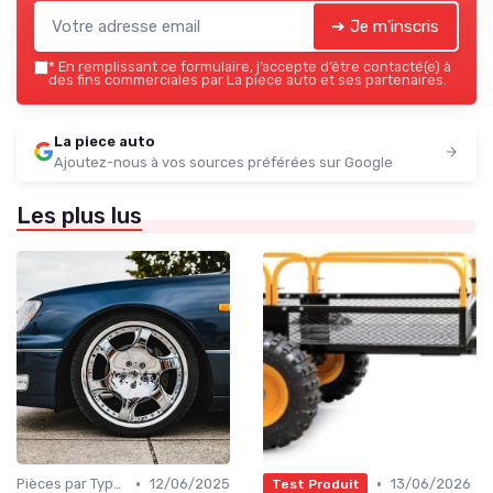
➔ Je m'inscris
*
En remplissant ce formulaire, j’accepte d’être contacté(e) à
des fins commerciales par La piece auto et ses partenaires.
La piece auto
Ajoutez-nous à vos sources préférées sur Google
Les plus lus
•
•
Pièces par Type (Freins, Moteur, etc.)
12/06/2025
13/06/2026
Test Produit