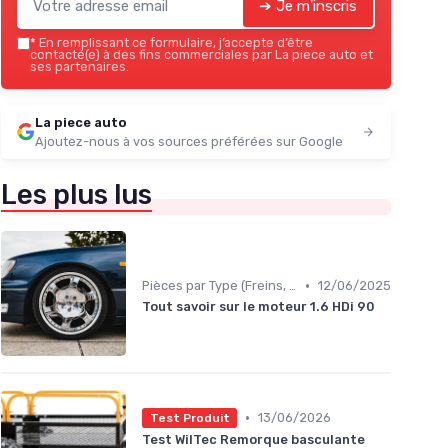
➔ Je m'inscris
*
En remplissant ce formulaire, j’accepte d’être
contacté(e) à des fins commerciales par La piece auto et
ses partenaires.
La piece auto
Ajoutez-nous à vos sources préférées sur Google
Les plus lus
•
Pièces par Type (Freins, Moteur, etc.)
12/06/2025
Tout savoir sur le moteur 1.6 HDi 90
•
13/06/2026
Test Produit
Test WilTec Remorque basculante