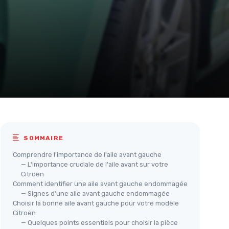
SOMMAIRE
Comprendre l'importance de l'aile avant gauche
— L'importance cruciale de l'aile avant sur votre
Citroën
Comment identifier une aile avant gauche endommagée
— Signes d'une aile avant gauche endommagée
Choisir la bonne aile avant gauche pour votre modèle
Citroën
— Quelques points essentiels pour choisir la pièce