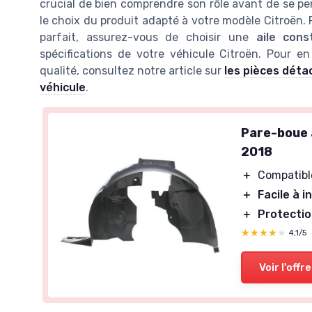
crucial de bien comprendre son rôle avant de se p
le choix du produit adapté à votre modèle Citroën.
parfait, assurez-vous de choisir une
aile cons
spécifications de votre véhicule Citroën. Pour e
qualité, consultez notre article sur
les pièces déta
véhicule
.
Pare-boue 
2018
＋
Compatibl
＋
Facile à i
＋
Protectio
★★★★★
★★★★★
4,1/5
Voir l'offre