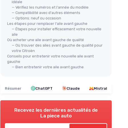
idéale
Par
Pare-boue avant gauche Citroen
— Vérifiez les numéros et l'année du modèle
Ber
C3
— Compatibilité avec d'autres éléments
＋
— Options: neuf ou occasion
＋
Compatible avec Citroen C3 1 phase 2
Citroen
Les étapes pour remplacer l'aile avant gauche
＋
Facilité d'installation
— Étapes pour installer efficacement votre nouvelle
＋
＋
Bonne protection
contre les
2009-
aile
＋
projections
Où acheter une aile avant gauche de qualité
l
＋
Matériaux résistants
— Où trouver des ailes avant gauche de qualité pour
★★
★★
votre Citroën
eau et des
Conseils pour entretenir votre nouvelle aile avant
Voir l'offre
gauche
— Bien entretenir votre aile avant gauche
Résumer
ChatGPT
Claude
Mistral
Recevez les dernières actualités de
La piece auto