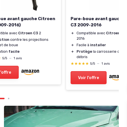
ue avant gauche Citroen
Pare-boue avant gauche 
009-2016)
C3 2009-2016
tible avec
Citroen C3
2
＋
Compatible avec
Citroen C3
2016
ction
contre les projections
et de boue
＋
Facile à
installer
lation
facile
＋
Protège
la carrosserie de l'
débris
★
★
5/5
—
1 avis
★★★★★
★★★★★
5/5
—
1 avis
l'offre
Voir l'offre