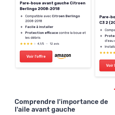
Pare-boue avant gauche Citroen
oen
Berlingo 2008-2018
＋
Compatible avec
Citroen Berlingo
e 2
Pare-bo
2008-2018
C3 2 (2
＋
Facile à installer
＋
Compa
＋
Protection efficace
contre la boue et
＋
Prote
les débris
d'eau 
★★★★★
★★★★★
4,1/5
—
12 avis
＋
Instal
★★★★
★★★★
Voir l'offre
Voir 
Comprendre l'importance de
l'aile avant gauche