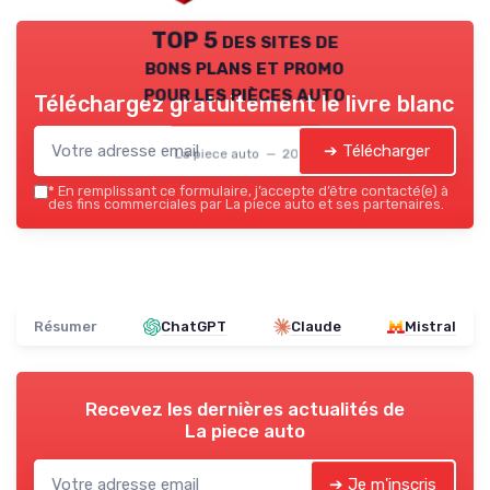
TOP 5 des sites de
bons plans et promo
pour les pièces auto
Téléchargez gratuitement le livre blanc
➔ Télécharger
La piece auto — 2026
*
En remplissant ce formulaire, j’accepte d’être contacté(e) à
des fins commerciales par La piece auto et ses partenaires.
Résumer
ChatGPT
Claude
Mistral
Recevez les dernières actualités de
La piece auto
➔ Je m'inscris