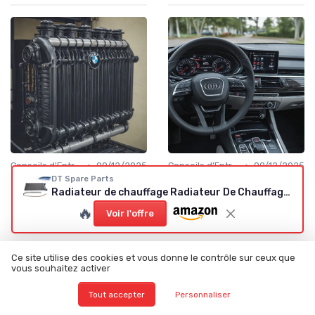
•
•
Conseils d'Entretien Auto
09/12/2025
Conseils d'Entretien Auto
09/12/2025
DT Spare Parts
Tout savoir sur le radiateur
Comment choisir un
Radiateur de chauffage Radiateur De Chauffage 3.82230
de chauffage BMW :
radiateur de chauffage pour
fonctionnement, pannes et
votre Audi : conseils
🔥
Voir l'offre
conseils d’achat
pratiques et erreurs à éviter
Ce site utilise des cookies et vous donne le contrôle sur ceux que
vous souhaitez activer
Tout accepter
Personnaliser