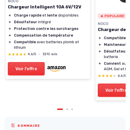
NOCO
Chargeur Intelligent 10A 6V/12V
＋
Charge rapide
et
lente
disponibles
🔥 POPULAIRE
＋
Désulfateur
intégré
NOCO
＋
Protection contre les surcharges
Chargeur de 
＋
Compensation de température
＋
Compatible
av
＋
Compatible
avec batteries plomb et
＋
Mainteneur
de
lithium
＋
Désulfateur
p
★★★★★
★★★★★
4,6/5
—
3210 avis
batterie
＋
Convient
aux 
Voir l'offre
AGM, Gel et Li
★★★★★
★★★★★
4,4/5
Voir l'offre
SOMMAIRE