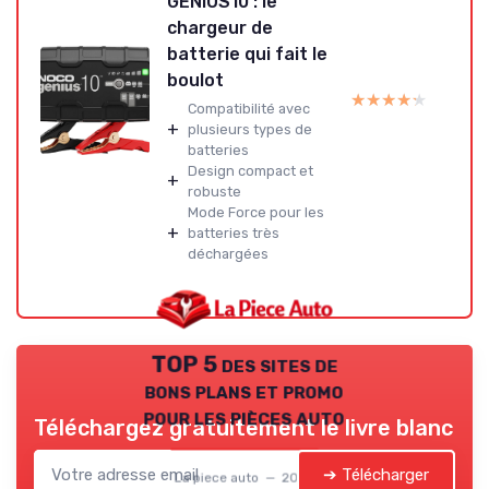
GENIUS10 : le
chargeur de
batterie qui fait le
boulot
★★★★★
★★★★★
Compatibilité avec
+
plusieurs types de
batteries
Design compact et
+
robuste
Mode Force pour les
+
batteries très
déchargées
TOP 5 des sites de
bons plans et promo
pour les pièces auto
Téléchargez gratuitement le livre blanc
➔ Télécharger
La piece auto — 2026