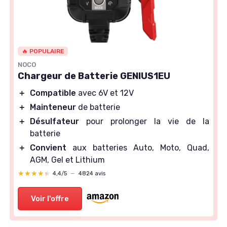
🔥 POPULAIRE
NOCO
Chargeur de Batterie GENIUS1EU
＋
Compatible
avec 6V et 12V
＋
Mainteneur
de batterie
＋
Désulfateur
pour prolonger la vie de la
batterie
＋
Convient
aux batteries Auto, Moto, Quad,
AGM, Gel et Lithium
★★★★★
★★★★★
4,4/5
—
4824 avis
Voir l'offre