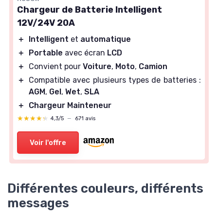
Chargeur de Batterie Intelligent
12V/24V 20A
＋
Intelligent
et
automatique
＋
Portable
avec écran
LCD
＋
Convient pour
Voiture
,
Moto
,
Camion
＋
Compatible avec plusieurs types de batteries :
AGM
,
Gel
,
Wet
,
SLA
＋
Chargeur Mainteneur
★★★★★
★★★★★
4,3/5
—
671 avis
Voir l'offre
Différentes couleurs, différents
messages