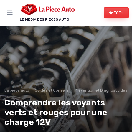
Panneau de gestion des cookies
TOPs
LE MÉDIA DES PIECES AUTO
La piece auto
Guides et Conseils
Prévention et Diagnostic des 
Comprendre les voyants
verts et rouges pour une
charge 12V