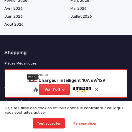
Février 2026
Mars 2026
Avril 2026
Mai 2026
Juin 2026
Juillet 2026
Août 2026
Shopping
Pièces Mécaniques
Électricité et Électronique
NOCO
Consommables et Entretien
Chargeur Intelligent 10A 6V/12V
Accessoires et Gadgets
🔥
Voir l'offre
Tuning et Personnalisation
Motos et Scooters
Ce site utilise des cookies et vous donne le contrôle sur ceux que
Camping-Cars et Vans Aménagés
vous souhaitez activer
Poids Lourds et Utilitaires
Tout accepter
Personnaliser
Véhicules Électriques