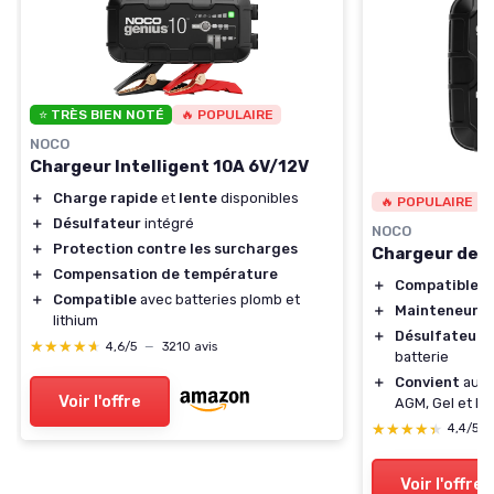
⭐ TRÈS BIEN NOTÉ
🔥 POPULAIRE
NOCO
Chargeur Intelligent 10A 6V/12V
＋
Charge rapide
et
lente
disponibles
🔥 POPULAIRE
＋
Désulfateur
intégré
NOCO
＋
Protection contre les surcharges
Chargeur de 
＋
Compensation de température
＋
Compatible
av
＋
Compatible
avec batteries plomb et
＋
Mainteneur
de
lithium
＋
Désulfateur
p
★★★★★
★★★★★
4,6/5
—
3210 avis
batterie
＋
Convient
aux 
Voir l'offre
AGM, Gel et Li
★★★★★
★★★★★
4,4/5
Voir l'offre