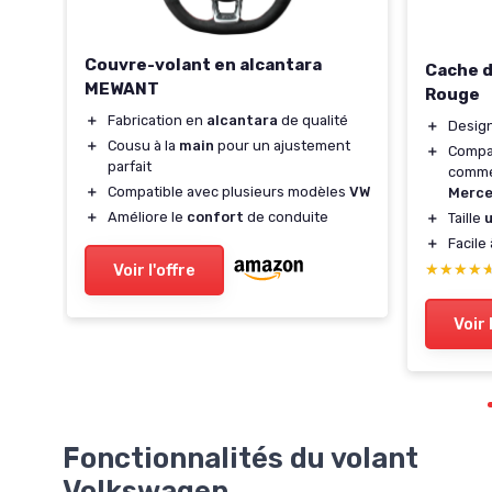
Couvre-volant en alcantara
ge
Cache d
MEWANT
Rouge
＋
Fabrication en
alcantara
de qualité
＋
Design
＋
Cousu à la
main
pour un ajustement
s
＋
Compat
parfait
comm
＋
Compatible avec plusieurs modèles
VW
Merc
＋
Améliore le
confort
de conduite
＋
Taille
u
＋
Facile 
★★★★
★★★★
Voir l'offre
Voir 
Fonctionnalités du volant
Volkswagen