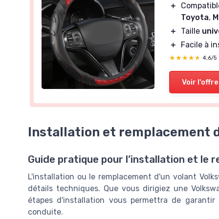
＋
Compatib
Toyota
,
M
＋
Taille
univ
＋
Facile à in
★★★★★
★★★★★
4,6/5
Voir l'offre
Installation et remplacement 
Guide pratique pour l’installation et l
L'installation ou le remplacement d'un volant Volk
détails techniques. Que vous dirigiez une Volks
étapes d'installation vous permettra de garantir
conduite.