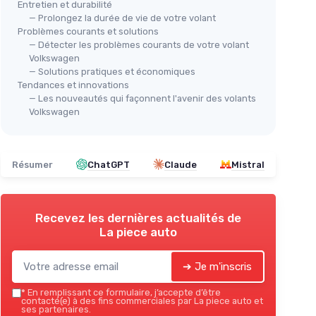
Entretien et durabilité
— Prolongez la durée de vie de votre volant
Problèmes courants et solutions
Couvre-volant en alcantara
 rouge
Cac
— Détecter les problèmes courants de votre volant
MEWANT
Volkswagen
Ro
— Solutions pratiques et économiques
＋
Fabrication en
alcantara
de qualité
e
＋
Tendances et innovations
＋
Cousu à la
main
pour un ajustement
odèles
＋
— Les nouveautés qui façonnent l'avenir des volants
parfait
Volkswagen
＋
Compatible avec plusieurs modèles
VW
lant
＋
Améliore le
confort
de conduite
＋
T
＋
F
Résumer
ChatGPT
Claude
Mistral
★★
★★
Voir l'offre
Recevez les dernières actualités de
La piece auto
➔ Je m'inscris
*
En remplissant ce formulaire, j’accepte d’être
contacté(e) à des fins commerciales par La piece auto et
ses partenaires.