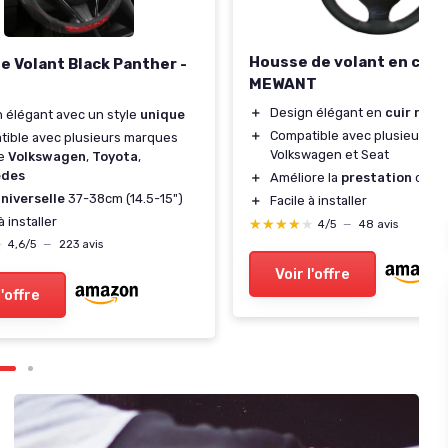
Housse de volant en cuir
e Volant Black Panther -
MEWANT
＋
Design élégant en
cuir roug
 élégant avec un style
unique
＋
Compatible avec plusieurs m
ible avec plusieurs marques
Volkswagen et Seat
e
Volkswagen
,
Toyota
,
edes
＋
Améliore la
prestation
du vo
niverselle
37-38cm (14.5-15")
＋
Facile à installer
à installer
★★★★★
★★★★★
4/5
—
48 avis
★
★
4,6/5
—
223 avis
Voir l'offre
l'offre