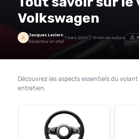
Tout savoir sur le
Volkswagen
Jacques Leclerc
7 mars 2025
10 min de lecture
P
Rédacteur en chef
Découvrez les aspects essentiels du volan
entretien.