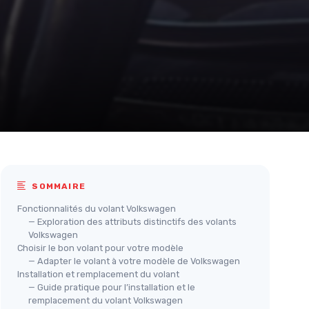
SOMMAIRE
Fonctionnalités du volant Volkswagen
— Exploration des attributs distinctifs des volants
Volkswagen
Choisir le bon volant pour votre modèle
— Adapter le volant à votre modèle de Volkswagen
Installation et remplacement du volant
— Guide pratique pour l’installation et le
remplacement du volant Volkswagen