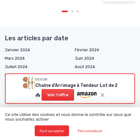
Les articles par date
Janvier 2024
Février 2024
Mars 2024
Juin 2024
Juillet 2024
Août 2024
Décembre 2024
Janvier 2025
VEVOR
Février 2025
Mars 2025
Chaîne d'Arrimage à Tendeur Lot de 2
Avril 2025
Mai 2025
🔥
Voir l'offre
Juin 2025
Juillet 2025
Août 2025
Septembre 2025
Ce site utilise des cookies et vous donne le contrôle sur ceux que
Octobre 2025
Novembre 2025
vous souhaitez activer
Décembre 2025
Janvier 2026
Tout accepter
Personnaliser
Février 2026
Mars 2026