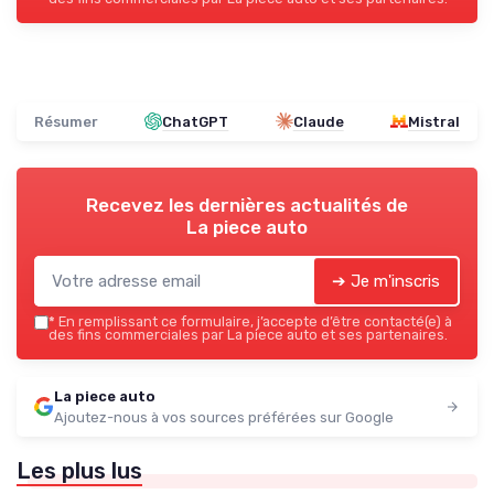
Résumer
ChatGPT
Claude
Mistral
Recevez les dernières actualités de
La piece auto
➔ Je m'inscris
*
En remplissant ce formulaire, j’accepte d’être contacté(e) à
des fins commerciales par La piece auto et ses partenaires.
La piece auto
Ajoutez-nous à vos sources préférées sur Google
Les plus lus