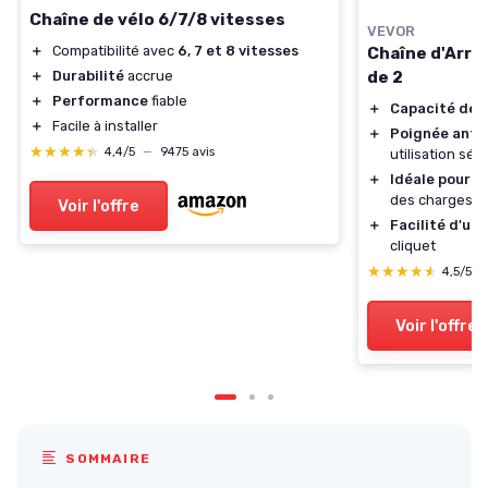
Chaîne de vélo 6/7/8 vitesses
VEVOR
＋
Compatibilité avec
6, 7 et 8 vitesses
Chaîne d'Arri
de 2
＋
Durabilité
accrue
＋
Performance
fiable
＋
Capacité de 
＋
Facile à installer
＋
Poignée anti
★★★★★
★★★★★
4,4/5
—
9475 avis
utilisation séc
＋
Idéale pour l
des charges s
Voir l'offre
＋
Facilité d'uti
cliquet
★★★★★
★★★★★
4,5/5
Voir l'offre
SOMMAIRE