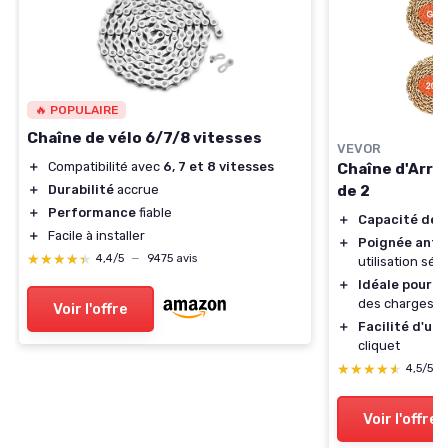
🔥 POPULAIRE
Chaîne de vélo 6/7/8 vitesses
VEVOR
＋
Compatibilité avec
6, 7 et 8 vitesses
Chaîne d'Arri
de 2
＋
Durabilité
accrue
＋
Performance
fiable
＋
Capacité de 
＋
Facile à installer
＋
Poignée anti
★★★★★
★★★★★
4,4/5
—
9475 avis
utilisation séc
＋
Idéale pour l
des charges s
Voir l'offre
＋
Facilité d'uti
cliquet
★★★★★
★★★★★
4,5/5
Voir l'offre