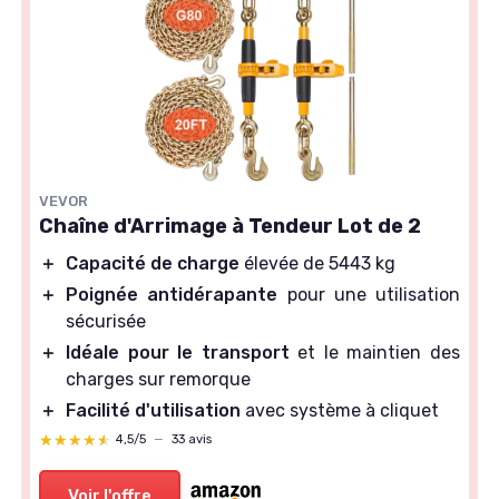
VEVOR
Chaîne d'Arrimage à Tendeur Lot de 2
＋
Capacité de charge
élevée de 5443 kg
＋
Poignée antidérapante
pour une utilisation
sécurisée
＋
Idéale pour le transport
et le maintien des
charges sur remorque
＋
Facilité d'utilisation
avec système à cliquet
★★★★★
★★★★★
4,5/5
—
33 avis
Voir l'offre