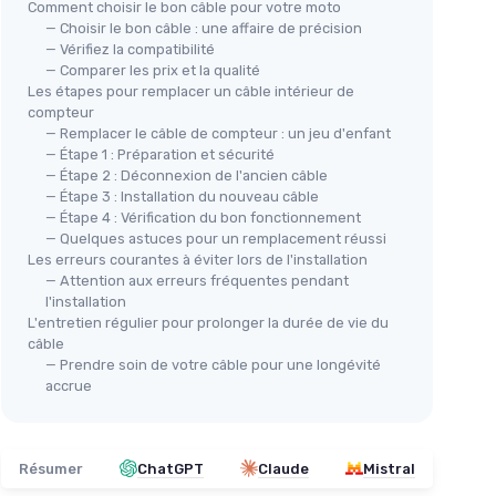
Comment choisir le bon câble pour votre moto
＋
Précision
dans la mesure
— Choisir le bon câble : une affaire de précision
ur
＋
Installation facile
— Vérifiez la compatibilité
Com
— Comparer les prix et la qualité
＋
Compatible
avec plusieurs modèles
Les étapes pour remplacer un câble intérieur de
Nu
compteur
odèles de
Voir l'offre
＋
— Remplacer le câble de compteur : un jeu d'enfant
＋
— Étape 1 : Préparation et sécurité
llation
— Étape 2 : Déconnexion de l'ancien câble
＋
— Étape 3 : Installation du nouveau câble
＋
— Étape 4 : Vérification du bon fonctionnement
— Quelques astuces pour un remplacement réussi
Les erreurs courantes à éviter lors de l'installation
— Attention aux erreurs fréquentes pendant
l'installation
L'entretien régulier pour prolonger la durée de vie du
câble
— Prendre soin de votre câble pour une longévité
accrue
Résumer
ChatGPT
Claude
Mistral