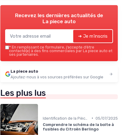
Recevez les dernières actualités de
La piece auto
➔ Je m'inscris
*
En remplissant ce formulaire, j’accepte d’être
contacté(e) à des fins commerciales par La piece auto et
ses partenaires.
La piece auto
Ajoutez-nous à vos sources préférées sur Google
Les plus lus
•
Identification de la Pièce Nécessaire
05/07/2025
Comprendre le schéma de la boîte à
fusibles du Citroën Berlingo