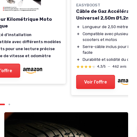
EASYBOOST
Câble de Gaz Accélérate
Universel 2,50m Ø1,2mm
ur Kilométrique Moto
que
＋
Longueur de 2,50 mètres
＋
Compatible avec plusieurs m
té d'installation
scooters et motos
tible avec différents modèles
＋
Serre-câble inclus pour insta
ts pour une lecture précise
facile
e de vitesse et odomètre
＋
Durabilité et solidité du câble
★★★★★
★★★★★
4,3/5
—
462 avis
l'offre
Voir l'offre