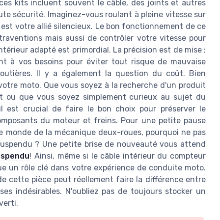
ces kits incluent souvent le câble, des joints et autres
ute sécurité. Imaginez-vous roulant à pleine vitesse sur
t votre allié silencieux. Le bon fonctionnement de ce
raventions mais aussi de contrôler votre vitesse pour
térieur adapté est primordial. La précision est de mise :
nt à vos besoins pour éviter tout risque de mauvaise
outières. Il y a également la question du coût. Bien
 votre moto. Que vous soyez à la recherche d'un produit
ot ou que vous soyez simplement curieux au sujet du
l est crucial de faire le bon choix pour préserver le
omposants du moteur et freins. Pour une petite pause
r le monde de la mécanique deux-roues, pourquoi ne pas
suspendu ? Une petite brise de nouveauté vous attend
suspendu
! Ainsi, même si le câble intérieur du compteur
oue un rôle clé dans votre expérience de conduite moto.
 de cette pièce peut réellement faire la différence entre
es indésirables. N'oubliez pas de toujours stocker un
erti.