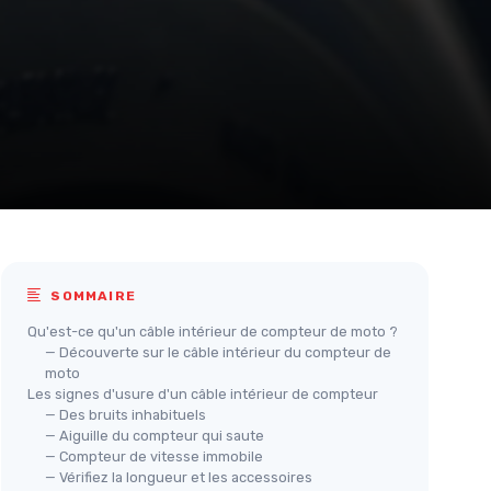
SOMMAIRE
Qu'est-ce qu'un câble intérieur de compteur de moto ?
— Découverte sur le câble intérieur du compteur de
moto
Les signes d'usure d'un câble intérieur de compteur
— Des bruits inhabituels
— Aiguille du compteur qui saute
— Compteur de vitesse immobile
— Vérifiez la longueur et les accessoires
Câble Compteur