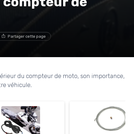
u compteur de
Partager cette page
ntérieur du compteur de moto, son importance,
re véhicule.