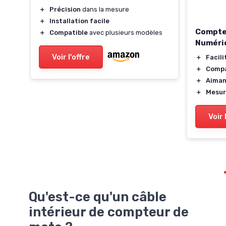
＋
Précision
dans la mesure
＋
Installation facile
Compte
＋
Compatible
avec plusieurs modèles
Numéri
s de
Voir l'offre
＋
Facili
＋
Compa
n
＋
Aiman
＋
Mesur
Voir 
Qu'est-ce qu'un câble
intérieur de compteur de