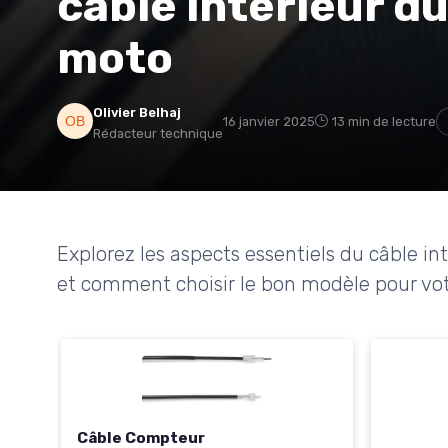
câble intérieur d
moto
Olivier Belhaj
16 janvier 2025
13 min de lecture
Rédacteur technique
Explorez les aspects essentiels du câble i
et comment choisir le bon modèle pour vot
Câble Compteur