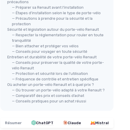
précautions
— Préparer sa Renault avant l’installation
— Étapes d’installation selon le type de porte-vélo
⭐ 
— Précautions à prendre pour la sécurité et la
Por
protection
Peruzzo Arezzo - Porte-vélo
12
Sécurité et législation autour du porte-vélo Renault
 vélos
attelage 4 vélos (Noir, 50 kg)
— Respecter la réglementation pour rouler en toute
＋
tranquillité
＋
Universel sur attelage
: s'adapte à la
— Bien attacher et protéger vos vélos
plupart des véhicules
＋
— Conseils pour voyager en toute sécurité
＋
Charge max 50 kg
: capacité pour 4
Entretien et durabilité de votre porte-vélo Renault
vélos
 Q235
＋
— Conseils pour préserver la qualité de votre porte-
＋
Compatible Fat Bike
: accepte pneus
lage
vélo Renault
larges
— Protection et sécurité lors de l’utilisation
s
＋
＋
Inclinable
: accès facile au coffre sans
— Fréquence de contrôle et entretien spécifique
retirer les vélos
Où acheter un porte-vélo Renault et à quel prix ?
＋
— Où trouver un porte-vélo adapté à votre Renault ?
＋
Installation et désinstallation
(
— Comparatif des prix et conseils d’achat
faciles
★★
★★
— Conseils pratiques pour un achat réussi
★★★★★
★★★★★
4,4/5
—
218 avis
Voir l'offre
Résumer
ChatGPT
Claude
Mistral