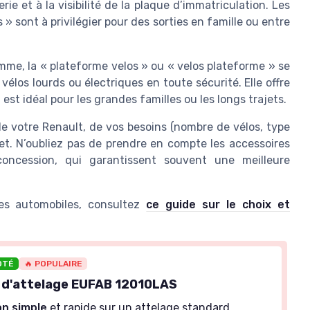
erie et à la visibilité de la plaque d’immatriculation. Les
» sont à privilégier pour des sorties en famille ou entre
mme, la « plateforme velos » ou « velos plateforme » se
 vélos lourds ou électriques en toute sécurité. Elle offre
est idéal pour les grandes familles ou les longs trajets.
 votre Renault, de vos besoins (nombre de vélos, type
get. N’oubliez pas de prendre en compte les accessoires
concession, qui garantissent souvent une meilleure
ires automobiles, consultez
ce guide sur le choix et
OTÉ
🔥 POPULAIRE
 d'attelage EUFAB 12010LAS
on simple
et rapide sur un attelage standard