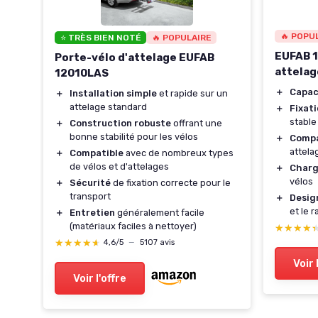
🔥 POPU
⭐ TRÈS BIEN NOTÉ
🔥 POPULAIRE
EUFAB 1
Porte-vélo d'attelage EUFAB
attelag
12010LAS
＋
Capac
＋
Installation simple
et rapide sur un
à la
attelage standard
＋
Fixat
stable
＋
Construction robuste
offrant une
 4
bonne stabilité pour les vélos
＋
Compa
attela
＋
Compatible
avec de nombreux types
neus
de vélos et d'attelages
＋
Char
vélos
＋
Sécurité
de fixation correcte pour le
sans
transport
＋
Desig
et le 
＋
Entretien
généralement facile
(matériaux faciles à nettoyer)
★★★★
★★★★
★★★★★
★★★★★
4,6/5
—
5107 avis
Voir 
Voir l'offre