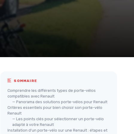
SOMMAIRE
Comprendre les différents types de porte-vélos
compatibles avec Renault
— Panorama des solutions porte-vélos pour Renault
Critères essentiels pour bien choisir son porte-vélo
Renault
— Les points clés pour sélectionner un porte-vélo
adapté à votre Renault
Installation d’un porte-vélo sur une Renault : étapes et