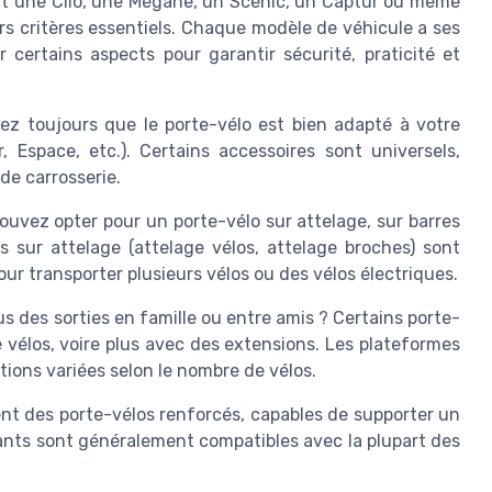
oit une Clio, une Mégane, un Scénic, un Captur ou même
s critères essentiels. Chaque modèle de véhicule a ses
r certains aspects pour garantir sécurité, praticité et
fiez toujours que le porte-vélo est bien adapté à votre
 Espace, etc.). Certains accessoires sont universels,
de carrosserie.
ouvez opter pour un porte-vélo sur attelage, sur barres
 sur attelage (attelage vélos, attelage broches) sont
pour transporter plusieurs vélos ou des vélos électriques.
s des sorties en famille ou entre amis ? Certains porte-
 vélos, voire plus avec des extensions. Les plateformes
tions variées selon le nombre de vélos.
ent des porte-vélos renforcés, capables de supporter un
ants sont généralement compatibles avec la plupart des