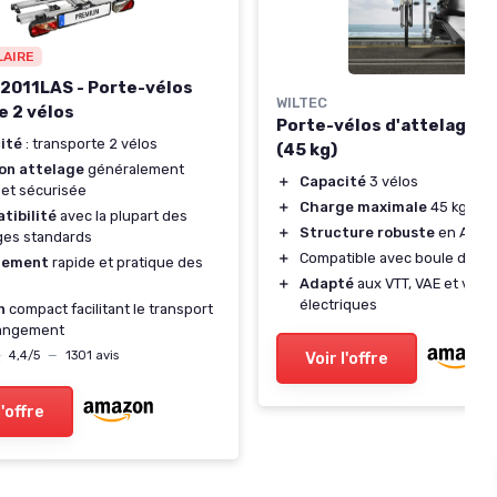
LAIRE
2011LAS - Porte-vélos
WILTEC
e 2 vélos
Porte-vélos d'attelage 3
ité
: transporte 2 vélos
(45 kg)
ion attelage
généralement
＋
Capacité
3 vélos
 et sécurisée
＋
Charge maximale
45 kg
tibilité
avec la plupart des
＋
Structure robuste
en Acier
ges standards
＋
Compatible avec boule d’atte
gement
rapide et pratique des
＋
Adapté
aux VTT, VAE et vélo
électriques
n
compact facilitant le transport
rangement
★
★
Voir l'offre
4,4/5
—
1301 avis
l'offre