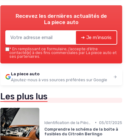
Recevez les dernières actualités de
La piece auto
➔ Je m'inscris
*
En remplissant ce formulaire, j’accepte d’être
contacté(e) à des fins commerciales par La piece auto et
ses partenaires.
La piece auto
Ajoutez-nous à vos sources préférées sur Google
Les plus lus
•
Identification de la Pièce Nécessaire
05/07/2025
Comprendre le schéma de la boîte à
fusibles du Citroën Berlingo