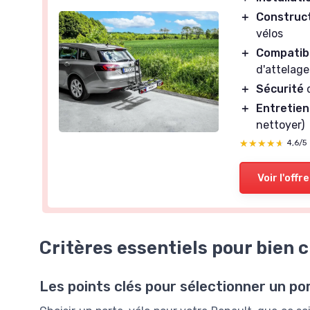
＋
Construc
vélos
＋
Compatib
d'attelage
＋
Sécurité
d
＋
Entretien
nettoyer)
★★★★★
★★★★★
4,6/5
Voir l'offre
Critères essentiels pour bien 
Les points clés pour sélectionner un po