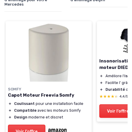
Mercedes
Insonorisati
moteur DIEDE
＋
Améliore l'
iso
＋
Facilite l'
grâce 
SOMFY
＋
Durabilité
des
Capot Moteur Freevia Somfy
★★★★★
★★★★★
4,4/5
＋
Coulissant
pour une installation facile
＋
Compatible
avec les moteurs Somfy
Voir l'offre
＋
Design
moderne et discret
Voir l'offre