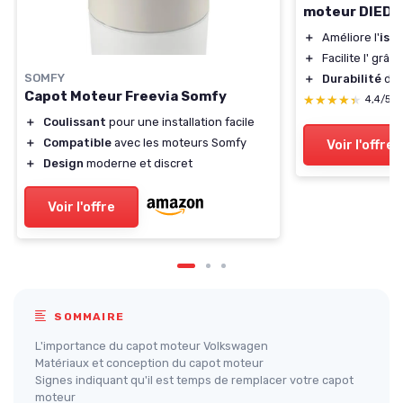
moteur DIEDE
＋
Améliore l'
iso
＋
Facilite l'
grâce 
SOMFY
＋
Durabilité
des
Capot Moteur Freevia Somfy
★★★★★
★★★★★
4,4/5
＋
Coulissant
pour une installation facile
＋
Compatible
avec les moteurs Somfy
Voir l'offre
＋
Design
moderne et discret
Voir l'offre
SOMMAIRE
L'importance du capot moteur Volkswagen
Matériaux et conception du capot moteur
Signes indiquant qu'il est temps de remplacer votre capot
moteur