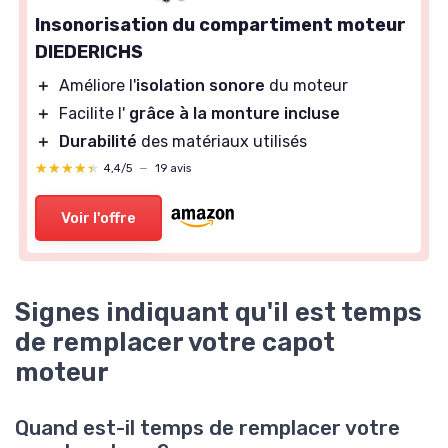
Insonorisation du compartiment moteur
DIEDERICHS
＋
Améliore l'
isolation sonore
du moteur
＋
Facilite l'
grâce à la monture incluse
＋
Durabilité
des matériaux utilisés
★★★★★
★★★★★
4,4/5
—
19 avis
Voir l'offre
Signes indiquant qu'il est temps
de remplacer votre capot
moteur
Quand est-il temps de remplacer votre