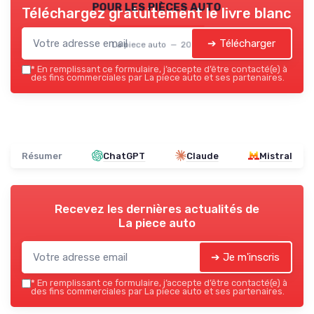
pour les pièces auto
Téléchargez gratuitement le livre blanc
➔ Télécharger
La piece auto — 2026
*
En remplissant ce formulaire, j’accepte d’être contacté(e) à
des fins commerciales par La piece auto et ses partenaires.
Résumer
ChatGPT
Claude
Mistral
Recevez les dernières actualités de
La piece auto
➔ Je m'inscris
*
En remplissant ce formulaire, j’accepte d’être contacté(e) à
des fins commerciales par La piece auto et ses partenaires.