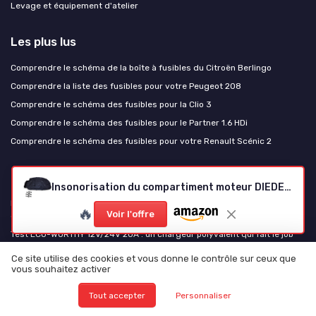
Levage et équipement d'atelier
Les plus lus
Comprendre le schéma de la boîte à fusibles du Citroën Berlingo
Comprendre la liste des fusibles pour votre Peugeot 208
Comprendre le schéma des fusibles pour la Clio 3
Comprendre le schéma des fusibles pour le Partner 1.6 HDi
Comprendre le schéma des fusibles pour votre Renault Scénic 2
Les derniers articles
Insonorisation du compartiment moteur DIEDERICHS
Pourquoi votre garagiste monte du Valeo plutôt que du LuK : la logique
🔥
Voir l'offre
de marge qui ne sert pas toujours le conducteur
Test ECO-WORTHY 12V/24V 20A : un chargeur polyvalent qui fait le job
sans chichis
Ce site utilise des cookies et vous donne le contrôle sur ceux que
Test EXIDE AGM EK700 : une batterie costaud pour les voitures Start-
vous souhaitez activer
Stop, mais pas éternelle
Tout accepter
Personnaliser
Test Yeagulch 12V 300Ah LiFePO4 : grosse batterie pour camping-car et
solaire sans se ruiner