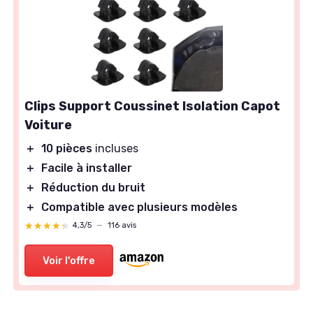
Clips Support Coussinet Isolation Capot
Voiture
＋
10 pièces
incluses
＋
Facile à installer
＋
Réduction du bruit
＋
Compatible avec plusieurs modèles
★★★★★
★★★★★
4,3/5
—
116 avis
Voir l'offre