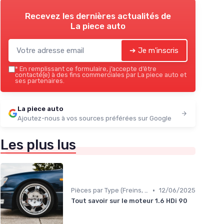
Recevez les dernières actualités de
La piece auto
➔ Je m'inscris
*
En remplissant ce formulaire, j’accepte d’être
contacté(e) à des fins commerciales par La piece auto et
ses partenaires.
La piece auto
Ajoutez-nous à vos sources préférées sur Google
Les plus lus
•
Pièces par Type (Freins, Moteur, etc.)
12/06/2025
Tout savoir sur le moteur 1.6 HDi 90