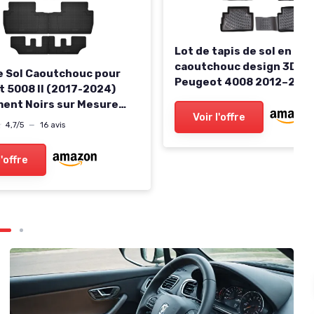
Lot de tapis de sol en
caoutchouc design 3D po
e Sol Caoutchouc pour
Peugeot 4008 2012–2017
 5008 II (2017-2024)
Bordure extra haute de 5
ent Noirs sur Mesure
Voir l'offre
ment Optimal
★
★
4,7/5
—
16 avis
l'offre