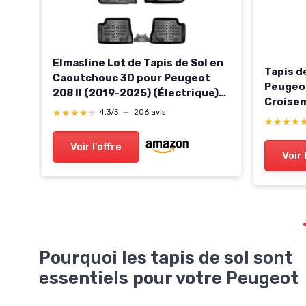
Elmasline Lot de Tapis de Sol en
Tapis d
Caoutchouc 3D pour Peugeot
Peugeot
208 II (2019-2025) (Électrique)
Croisem
013-
(e-208) - Tapis de Voiture en
★★★★★
★★★★★
4,3/5
—
206 avis
Ajuste
★★★★
★★★★
Caoutchouc avec Bords Extra
Hauts
Voir l'offre
Voir 
Pourquoi les tapis de sol sont
essentiels pour votre Peugeot