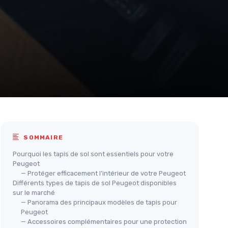
SOMMAIRE
Pourquoi les tapis de sol sont essentiels pour votre
Peugeot
— Protéger efficacement l’intérieur de votre Peugeot
Différents types de tapis de sol Peugeot disponibles
sur le marché
— Panorama des principaux modèles de tapis pour
Peugeot
— Accessoires complémentaires pour une protection