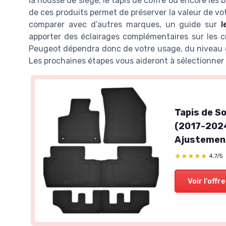
la housse de siège, le tapis de coffre ou encore les b
de ces produits permet de préserver la valeur de vo
comparer avec d’autres marques, un guide sur
l
apporter des éclairages complémentaires sur les c
Peugeot dépendra donc de votre usage, du niveau de
Les prochaines étapes vous aideront à sélectionner 
Tapis de S
(2017-2024
Ajustemen
★★★★★
★★★★★
4,7/5
Voir l'offre