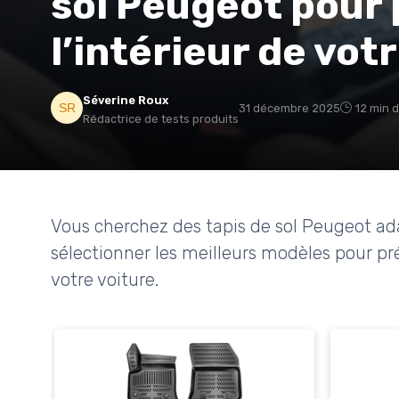
sol Peugeot pour
l’intérieur de vot
Séverine Roux
31 décembre 2025
12 min d
Rédactrice de tests produits
Vous cherchez des tapis de sol Peugeot a
sélectionner les meilleurs modèles pour prése
votre voiture.