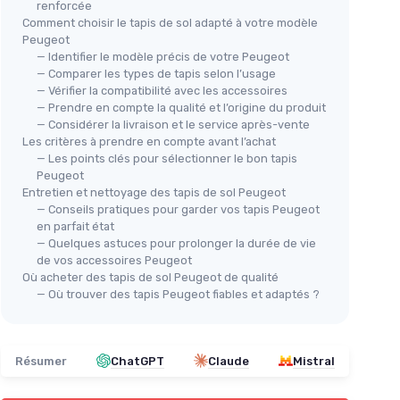
renforcée
Comment choisir le tapis de sol adapté à votre modèle
Peugeot
— Identifier le modèle précis de votre Peugeot
— Comparer les types de tapis selon l’usage
Elm
ur
— Vérifier la compatibilité avec les accessoires
Cao
 -
— Prendre en compte la qualité et l’origine du produit
Tapis de Sol en Velours pour
208
 cm.
— Considérer la livraison et le service après-vente
Peugeot 2008 I Crossover (2013-
(e-
Les critères à prendre en compte avant l’achat
★★
★★
2019) - Noir
— Les points clés pour sélectionner le bon tapis
Cao
Peugeot
Ha
★★★★★
★★★★★
4,7/5
—
18 avis
Entretien et nettoyage des tapis de sol Peugeot
— Conseils pratiques pour garder vos tapis Peugeot
en parfait état
Voir l'offre
— Quelques astuces pour prolonger la durée de vie
de vos accessoires Peugeot
Où acheter des tapis de sol Peugeot de qualité
— Où trouver des tapis Peugeot fiables et adaptés ?
Résumer
ChatGPT
Claude
Mistral