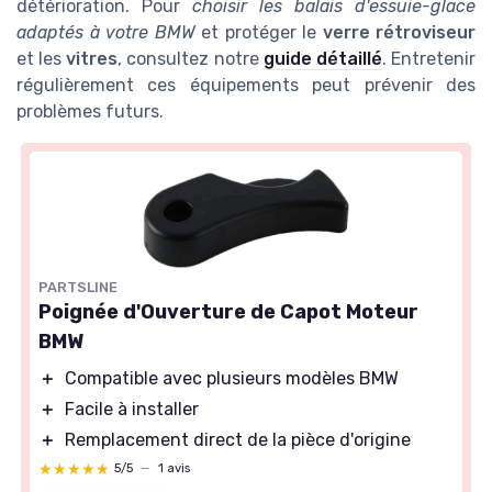
détérioration. Pour
choisir les balais d'essuie-glace
adaptés à votre BMW
et protéger le
verre rétroviseur
et les
vitres
, consultez notre
guide détaillé
. Entretenir
régulièrement ces équipements peut prévenir des
problèmes futurs.
PARTSLINE
Poignée d'Ouverture de Capot Moteur
BMW
＋
Compatible avec plusieurs modèles BMW
＋
Facile à installer
＋
Remplacement direct de la pièce d'origine
★★★★★
★★★★★
5/5
—
1 avis