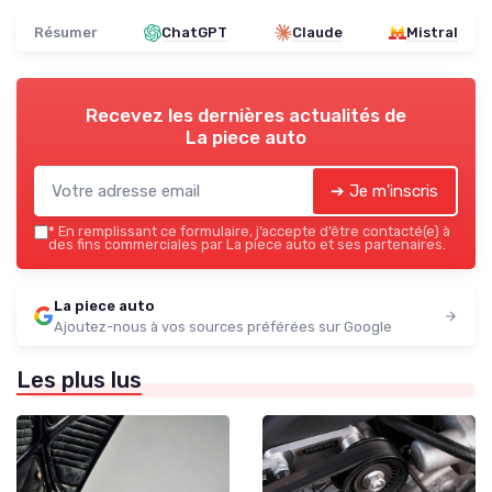
Résumer
ChatGPT
Claude
Mistral
Recevez les dernières actualités de
La piece auto
➔ Je m'inscris
*
En remplissant ce formulaire, j’accepte d’être contacté(e) à
des fins commerciales par La piece auto et ses partenaires.
La piece auto
Ajoutez-nous à vos sources préférées sur Google
Les plus lus