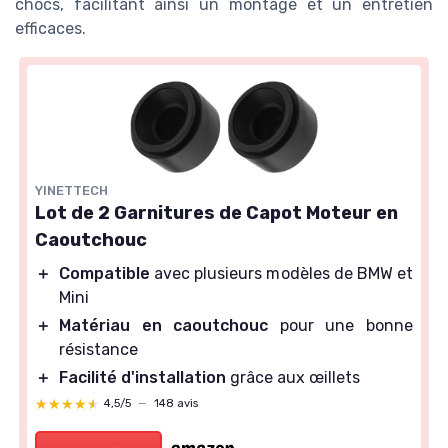
chocs, facilitant ainsi un montage et un entretien
efficaces.
YINETTECH
Lot de 2 Garnitures de Capot Moteur en
Caoutchouc
＋
Compatible
avec plusieurs modèles de BMW et
Mini
＋
Matériau en caoutchouc
pour une bonne
résistance
＋
Facilité d'installation
grâce aux œillets
★★★★★
★★★★★
4,5/5
—
148 avis