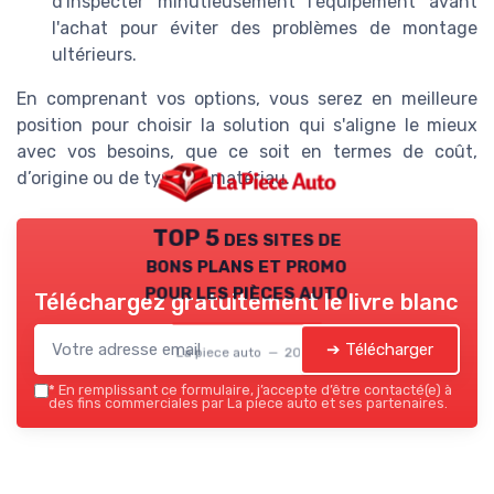
d'inspecter minutieusement l'équipement avant
l'achat pour éviter des problèmes de montage
ultérieurs.
En comprenant vos options, vous serez en meilleure
position pour choisir la solution qui s'aligne le mieux
avec vos besoins, que ce soit en termes de coût,
d’origine ou de type de matériau.
TOP 5 des sites de
bons plans et promo
pour les pièces auto
Téléchargez gratuitement le livre blanc
➔ Télécharger
La piece auto — 2026
*
En remplissant ce formulaire, j’accepte d’être contacté(e) à
des fins commerciales par La piece auto et ses partenaires.