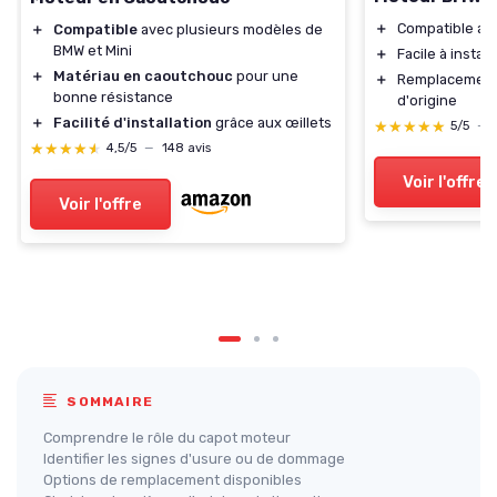
＋
Compatible av
＋
Compatible
avec plusieurs modèles de
BMW et Mini
＋
Facile à install
＋
Matériau en caoutchouc
pour une
＋
Remplacement 
bonne résistance
d'origine
＋
Facilité d'installation
grâce aux œillets
★★★★★
★★★★★
5/5
—
★★★★★
★★★★★
4,5/5
—
148 avis
Voir l'offre
Voir l'offre
SOMMAIRE
Comprendre le rôle du capot moteur
Identifier les signes d'usure ou de dommage
Options de remplacement disponibles