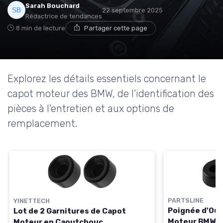
Sarah Bouchard
22 septembre 2025
Rédactrice de tendances
8 min de lecture
Partager cette page
Explorez les détails essentiels concernant le
capot moteur des BMW, de l'identification des
pièces à l'entretien et aux options de
remplacement.
PARTSLINE
YINETTECH
Poignée d'Ouv
Lot de 2 Garnitures de Capot
Moteur BMW
Moteur en Caoutchouc