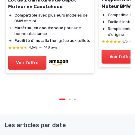
Moteur BMW
Moteur en Caoutchouc
＋
Compatible av
＋
Compatible
avec plusieurs modèles de
BMW et Mini
＋
Facile à install
＋
Matériau en caoutchouc
pour une
＋
Remplacement 
bonne résistance
d'origine
＋
Facilité d'installation
grâce aux œillets
★★★★★
★★★★★
5/5
—
★★★★★
★★★★★
4,5/5
—
148 avis
Voir l'offre
Voir l'offre
Les articles par date