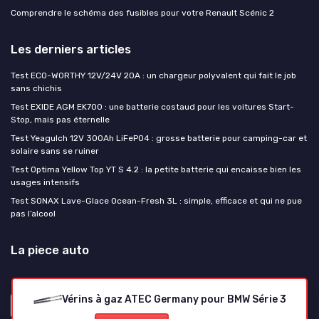
Comprendre le schéma des fusibles pour votre Renault Scénic 2
Les derniers articles
Test ECO-WORTHY 12V/24V 20A : un chargeur polyvalent qui fait le job
sans chichis
Test EXIDE AGM EK700 : une batterie costaud pour les voitures Start-
Stop, mais pas éternelle
Test Yeagulch 12V 300Ah LiFePO4 : grosse batterie pour camping-car et
solaire sans se ruiner
Test Optima Yellow Top YT S 4.2 : la petite batterie qui encaisse bien les
usages intensifs
Test SONAX Lave-Glace Ocean-Fresh 3L : simple, efficace et qui ne pue
pas l’alcool
La piece auto
Vérins à gaz ATEC Germany pour BMW Série 3