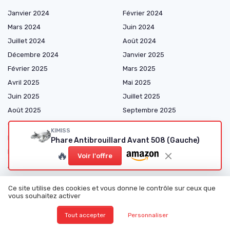
Janvier 2024
Février 2024
Mars 2024
Juin 2024
Juillet 2024
Août 2024
Décembre 2024
Janvier 2025
Février 2025
Mars 2025
Avril 2025
Mai 2025
Juin 2025
Juillet 2025
Août 2025
Septembre 2025
Octobre 2025
Novembre 2025
KIMISS
Décembre 2025
Janvier 2026
Phare Antibrouillard Avant 508 (Gauche)
Février 2026
Mars 2026
🔥
Voir l'offre
Avril 2026
Mai 2026
Juin 2026
Juillet 2026
Ce site utilise des cookies et vous donne le contrôle sur ceux que
Août 2026
vous souhaitez activer
Tout accepter
Personnaliser