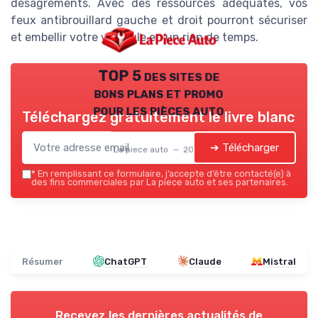
désagréments. Avec des ressources adéquates, vos
feux antibrouillard gauche et droit pourront sécuriser
et embellir votre véhicule en un rien de temps.
TOP 5 des sites de
bons plans et promo
pour les pièces auto
Téléchargez gratuitement le livre blanc
➔ Télécharger
La piece auto — 2026
*
En remplissant ce formulaire, j’accepte d’être contacté(e) à
des fins commerciales par La piece auto et ses partenaires.
Résumer
ChatGPT
Claude
Mistral
Recevez les dernières actualités de