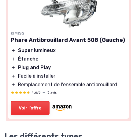
KIMISS
Phare Antibrouillard Avant 508 (Gauche)
＋
Super lumineux
＋
Étanche
＋
Plug and Play
＋
Facile à installer
＋
Remplacement de l'ensemble antibrouillard
★★★★★
★★★★★
4,6/5
—
3 avis
Voir l'offre
Les différents types