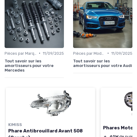
•
•
Pièces par Marque de Voiture
11/09/2025
Pièces par Modèle de Voiture
11/09/2025
Tout savoir sur les
Tout savoir sur les
amortisseurs pour votre
amortisseurs pour votre Audi
Mercedes
KIMISS
Phares Moto 
Phare Antibrouillard Avant 508
＋
40W
de puiss