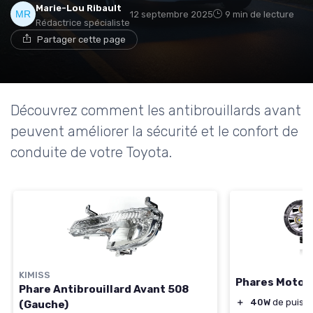
Marie-Lou Ribault
12 septembre 2025
9 min de lecture
Rédactrice spécialiste
Partager cette page
Découvrez comment les antibrouillards avant
peuvent améliorer la sécurité et le confort de
conduite de votre Toyota.
KIMISS
Phares Moto 
Phare Antibrouillard Avant 508
＋
40W
de puiss
(Gauche)