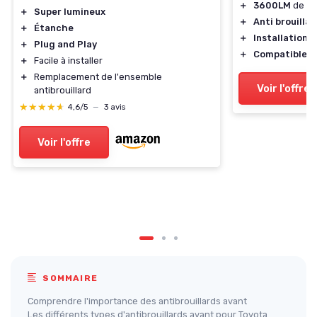
＋
3600LM
de lu
＋
Super lumineux
＋
Anti brouillar
＋
Étanche
＋
Installation f
＋
Plug and Play
＋
Compatible
12
＋
Facile à installer
＋
Remplacement de l'ensemble
Voir l'offre
antibrouillard
★★★★★
★★★★★
4,6/5
—
3 avis
Voir l'offre
SOMMAIRE
Comprendre l'importance des antibrouillards avant
Les différents types d'antibrouillards avant pour Toyota