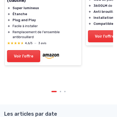
(Gauche)
＋
3600LM
de lu
＋
Super lumineux
＋
Anti brouillar
＋
Étanche
＋
Installation f
＋
Plug and Play
＋
Compatible
12
＋
Facile à installer
＋
Remplacement de l'ensemble
Voir l'offre
antibrouillard
★★★★★
★★★★★
4,6/5
—
3 avis
Voir l'offre
Les articles par date