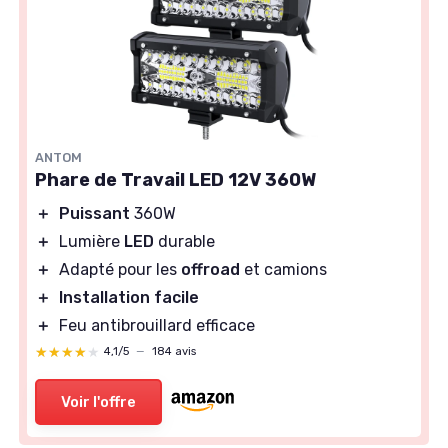
ANTOM
Phare de Travail LED 12V 360W
＋
Puissant
360W
＋
Lumière
LED
durable
＋
Adapté pour les
offroad
et camions
＋
Installation facile
＋
Feu antibrouillard efficace
★★★★★
★★★★★
4,1/5
—
184 avis
Voir l'offre