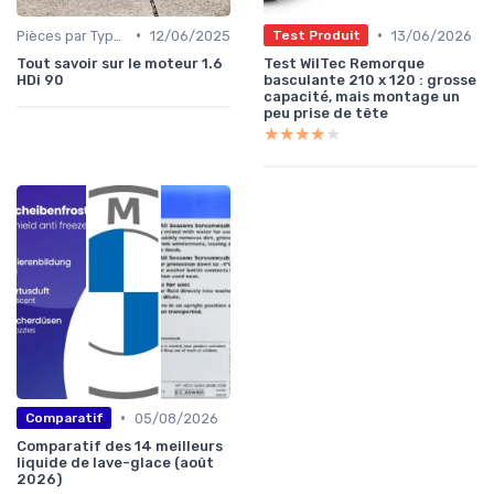
•
•
Pièces par Type (Freins, Moteur, etc.)
12/06/2025
13/06/2026
Test Produit
Tout savoir sur le moteur 1.6
Test WilTec Remorque
HDi 90
basculante 210 x 120 : grosse
capacité, mais montage un
peu prise de tête
★★★★★
★★★★★
•
05/08/2026
Comparatif
Comparatif des 14 meilleurs
liquide de lave-glace (août
2026)