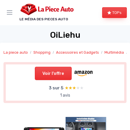
Panneau de gestion des cookies
TOPs
LE MÉDIA DES PIECES AUTO
OiLiehu
La piece auto
Shopping
Accessoires et Gadgets
Multimédia
Voir l'offre
3 sur 5
★★★★★
★★★★★
1 avis