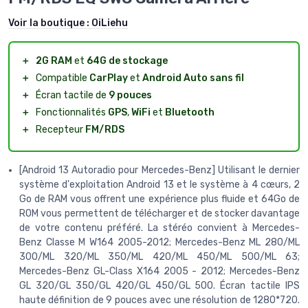
Voir la boutique :
OiLiehu
＋
2G RAM
et
64G de stockage
＋
Compatible
CarPlay
et
Android Auto sans fil
＋
Écran tactile de
9 pouces
＋
Fonctionnalités
GPS
,
WiFi
et
Bluetooth
＋
Recepteur
FM/RDS
[Android 13 Autoradio pour Mercedes-Benz] Utilisant le dernier
système d'exploitation Android 13 et le système à 4 cœurs, 2
Go de RAM vous offrent une expérience plus fluide et 64Go de
ROM vous permettent de télécharger et de stocker davantage
de votre contenu préféré. La stéréo convient à Mercedes-
Benz Classe M W164 2005-2012; Mercedes-Benz ML 280/ML
300/ML 320/ML 350/ML 420/ML 450/ML 500/ML 63;
Mercedes-Benz GL-Class X164 2005 - 2012; Mercedes-Benz
GL 320/GL 350/GL 420/GL 450/GL 500. Écran tactile IPS
haute définition de 9 pouces avec une résolution de 1280*720.