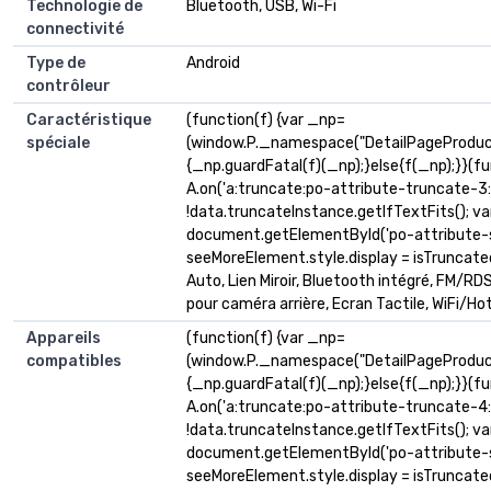
Technologie de
Bluetooth, USB, Wi-Fi
connectivité
Type de
Android
contrôleur
Caractéristique
(function(f) {var _np=
spéciale
(window.P._namespace("DetailPageProduc
{_np.guardFatal(f)(_np);}else{f(_np);}}(fu
A.on('a:truncate:po-attribute-truncate-3:u
!data.truncateInstance.getIfTextFits(); v
document.getElementById('po-attribute-s
seeMoreElement.style.display = isTruncated ? '
Auto, Lien Miroir, Bluetooth intégré, FM/R
pour caméra arrière, Ecran Tactile, WiFi/Ho
Appareils
(function(f) {var _np=
compatibles
(window.P._namespace("DetailPageProduc
{_np.guardFatal(f)(_np);}else{f(_np);}}(fu
A.on('a:truncate:po-attribute-truncate-4:u
!data.truncateInstance.getIfTextFits(); v
document.getElementById('po-attribute-s
seeMoreElement.style.display = isTruncated ?