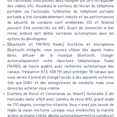
sur l'autoradio, vous pouvez alors naviguer par GPS ou regarder
des vidéos, etc. Visualisez le contenu de l'écran du téléphone
portable via l'autoradio, l'utilisation du téléphone portable
portable a été considérablement réduite et les performances
de sécurité de conduite sont améliorées. iOS et Android
peuvent être connectés via WiFi. Avant de connecter le lien
miroir, android doit définir certaines autorisations dans les
options du développeur.
[Bluetooth et FM/RDS Radio] Système et microphone
Bluetooth intégrés, vous pouvez utiliser des appels mains
libres, diffuser de la musique Bluetooth, charger
automatiquement votre répertoire téléphonique. Radio
FM/RDS de haute qualité avec recherche automatique des
canaux, fréquence 87,5-108 FM, peut prérégler 18 canaux que
vous aimez. Il prend en charge l'accès à des appareils externes
tels que DAB+ et des enregistreurs de conduite, mais vous
devez les acheter vous-même.
[Caméra de Recul et Commande au Volant] Autoradio 2 din
mercedes-benz w164 avec caméra de recul AHD, grand angle
de 170 degrés, conception étanche. Vous n'avez pas besoin de
régler la vision nocturne. Lorsque vous enclenchez la marche
arrière, la chaîne stéréo allume automatiquement la caméra et