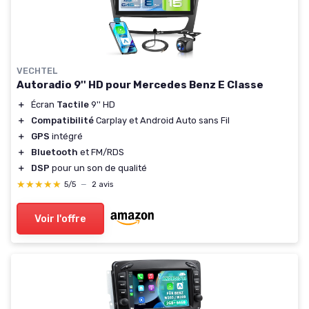
VECHTEL
Autoradio 9'' HD pour Mercedes Benz E Classe
＋
Écran
Tactile
9'' HD
＋
Compatibilité
Carplay et Android Auto sans Fil
＋
GPS
intégré
＋
Bluetooth
et FM/RDS
＋
DSP
pour un son de qualité
★★★★★
★★★★★
5/5
—
2 avis
Voir l'offre