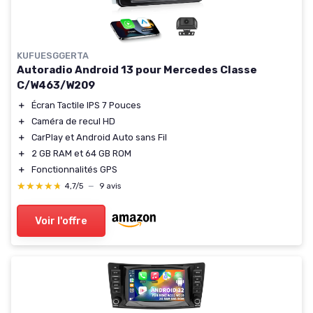
KUFUESGGERTA
Autoradio Android 13 pour Mercedes Classe
C/W463/W209
＋
Écran Tactile IPS 7 Pouces
＋
Caméra de recul HD
＋
CarPlay et Android Auto sans Fil
＋
2 GB RAM et 64 GB ROM
＋
Fonctionnalités GPS
★★★★★
★★★★★
4,7/5
—
9 avis
Voir l'offre