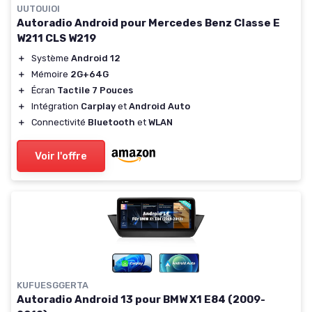
UUTOUIOI
Autoradio Android pour Mercedes Benz Classe E
W211 CLS W219
＋
Système
Android 12
＋
Mémoire
2G+64G
＋
Écran
Tactile 7 Pouces
＋
Intégration
Carplay
et
Android Auto
＋
Connectivité
Bluetooth
et
WLAN
Voir l'offre
KUFUESGGERTA
Autoradio Android 13 pour BMW X1 E84 (2009-