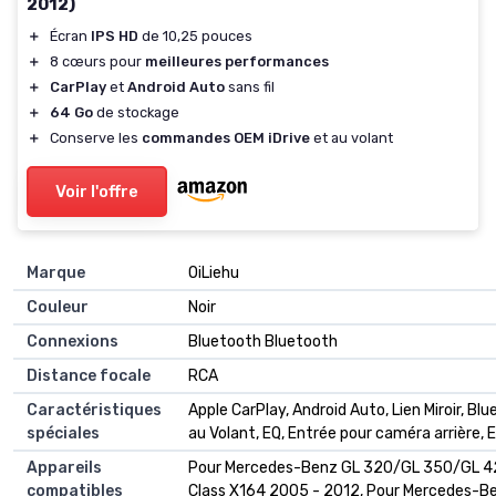
2012)
＋
Écran
IPS HD
de 10,25 pouces
＋
8 cœurs pour
meilleures performances
＋
CarPlay
et
Android Auto
sans fil
＋
64 Go
de stockage
＋
Conserve les
commandes OEM iDrive
et au volant
Voir l'offre
Marque
‎OiLiehu
Couleur
‎Noir
Connexions
‎Bluetooth Bluetooth
Distance focale
‎RCA
Caractéristiques
‎Apple CarPlay, Android Auto, Lien Miroir,
spéciales
au Volant, EQ, Entrée pour caméra arrière, 
Appareils
‎Pour Mercedes-Benz GL 320/GL 350/GL 4
compatibles
Class X164 2005 - 2012, Pour Mercedes