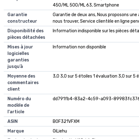
450/ML 500/ML 63, Smartphone
Garantie
‎Garantie de deux ans, Nous proposons une ai
constructeur
nous trouver, Service clientèle en ligne pe
Disponibilité des
‎Information indisponible sur les pièces dé
pièces détachées
Mises à jour
‎Information non disponible
logicielles
garanties
jusqu’à
Moyenne des
3,0 3,0 sur 5 étoiles 1 évaluation 3,0 sur 5 é
commentaires
client
Numéro du
dd791fb4-83a2-4c59-a093-89983fc37
modèle de
l'article
ASIN
B0F321VFXM
Marque
OiLiehu