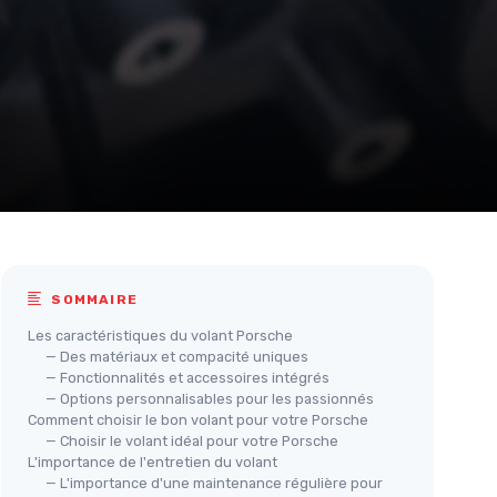
SOMMAIRE
Les caractéristiques du volant Porsche
— Des matériaux et compacité uniques
— Fonctionnalités et accessoires intégrés
— Options personnalisables pour les passionnés
Comment choisir le bon volant pour votre Porsche
— Choisir le volant idéal pour votre Porsche
L'importance de l'entretien du volant
— L'importance d'une maintenance régulière pour