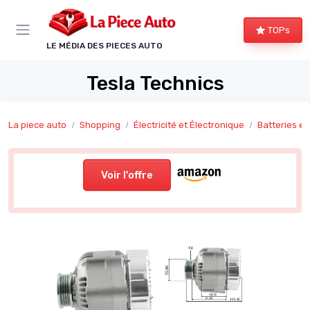
Panneau de gestion des cookies
TOPs
LE MÉDIA DES PIECES AUTO
Tesla Technics
La piece auto
Shopping
Électricité et Électronique
Batteries e
Voir l'offre