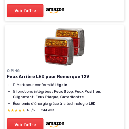
Voir l'offre
QIPING
Feux Arrière LED pour Remorque 12V
＋
E-Mark pour conformité
légale
＋
5 fonctions intégrées :
Feux Stop
,
Feux Position
,
Clignotant
,
Feux Plaque
,
Catadioptre
＋
Économie d'énergie grâce à la technologie
LED
★★★★★
★★★★★
4,5/5
—
244 avis
Voir l'offre