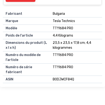
Fabricant
‎Bulgaria
Marque
‎Tesla Technics
Modèle
‎TT11684 PRO
Poids de l'article
‎4,4 Kilograms
Dimensions du produit (L
‎23,5 x 23,5 x 17,8 cm; 4,4
x l x h)
kilogrammes
Numéro du modèle de
‎TT11684 PRO
l'article
Numéro de série
‎TT11684 PRO
fabricant
ASIN
B0DJWCF84Q