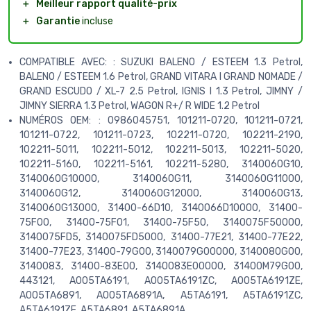
＋
Meilleur rapport qualité-prix
＋
Garantie
incluse
COMPATIBLE AVEC: : SUZUKI BALENO / ESTEEM 1.3 Petrol,
BALENO / ESTEEM 1.6 Petrol, GRAND VITARA I GRAND NOMADE /
GRAND ESCUDO / XL-7 2.5 Petrol, IGNIS I 1.3 Petrol, JIMNY /
JIMNY SIERRA 1.3 Petrol, WAGON R+/ R WIDE 1.2 Petrol
NUMÉROS OEM: : 0986045751, 101211-0720, 101211-0721,
101211-0722, 101211-0723, 102211-0720, 102211-2190,
102211-5011, 102211-5012, 102211-5013, 102211-5020,
102211-5160, 102211-5161, 102211-5280, 3140060G10,
3140060G10000, 3140060G11, 3140060G11000,
3140060G12, 3140060G12000, 3140060G13,
3140060G13000, 31400-66D10, 3140066D10000, 31400-
75F00, 31400-75F01, 31400-75F50, 3140075F50000,
3140075FD5, 3140075FD5000, 31400-77E21, 31400-77E22,
31400-77E23, 31400-79G00, 3140079G00000, 3140080G00,
3140083, 31400-83E00, 3140083E00000, 31400M79G00,
443121, A005TA6191, A005TA6191ZC, A005TA6191ZE,
A005TA6891, A005TA6891A, A5TA6191, A5TA6191ZC,
A5TA6191ZE, A5TA6891, A5TA6891A