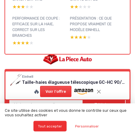
★★★★★
★★★★★
★★★★★
★★★★★
PERFORMANCE DE COUPE :
PRÉSENTATION : CE QUE
EFFICACE SUR LA HAIE,
PROPOSE VRAIMENT CE
CORRECT SUR LES
MODÈLE EINHELL
BRANCHES
★★★★★
★★★★★
★★★★★
★★★★★
TOP 5 des sites de
Einhell
bons plans et promo
Taille-haies élagueuse télescopique GC-HC 90/2046 T
pour les pièces auto
🔥
Téléchargez gratuitement le livre blanc
Voir l'offre
➔ Télécharger
La piece auto — 2026
Ce site utilise des cookies et vous donne le contrôle sur ceux que
vous souhaitez activer
*
En remplissant ce formulaire, j’accepte d’être contacté(e) à
des fins commerciales par La piece auto et ses partenaires.
Tout accepter
Personnaliser