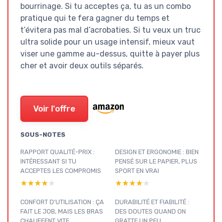
bourrinage. Si tu acceptes ça, tu as un combo
pratique qui te fera gagner du temps et
t’évitera pas mal d’acrobaties. Si tu veux un truc
ultra solide pour un usage intensif, mieux vaut
viser une gamme au-dessus, quitte à payer plus
cher et avoir deux outils séparés.
Voir l'offre
SOUS-NOTES
RAPPORT QUALITÉ-PRIX :
DESIGN ET ERGONOMIE : BIEN
INTÉRESSANT SI TU
PENSÉ SUR LE PAPIER, PLUS
ACCEPTES LES COMPROMIS
SPORT EN VRAI
★★★★★
★★★★★
★★★★★
★★★★★
CONFORT D’UTILISATION : ÇA
DURABILITÉ ET FIABILITÉ :
FAIT LE JOB, MAIS LES BRAS
DES DOUTES QUAND ON
CHAUFFENT VITE
GRATTE UN PEU