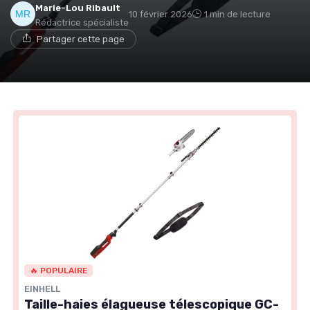
Marie-Lou Ribault
10 février 2026
1 min de lecture
Rédactrice spécialiste
Partager cette page
🔥 POPULAIRE
EINHELL
Taille-haies élagueuse télescopique GC-