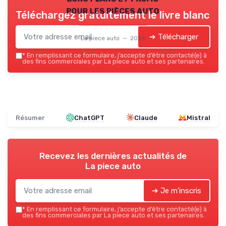
pour les pièces auto
Téléchargez gratuitement le livre blanc
➔ Télécharger
La piece auto — 2026
*
En remplissant ce formulaire, j’accepte d’être contacté(e) à
des fins commerciales par La piece auto et ses partenaires.
Résumer
ChatGPT
Claude
Mistral
Recevez les dernières actualités de
La piece auto
➔ Je m'inscris
*
En remplissant ce formulaire, j’accepte d’être contacté(e) à
des fins commerciales par La piece auto et ses partenaires.