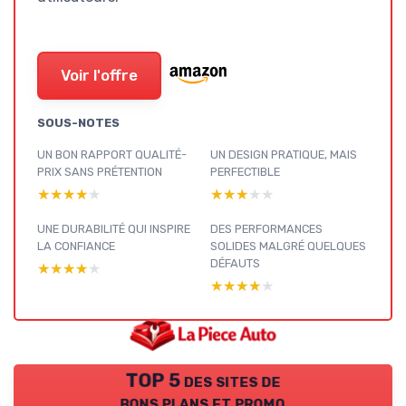
Voir l'offre
SOUS-NOTES
UN BON RAPPORT QUALITÉ-
UN DESIGN PRATIQUE, MAIS
PRIX SANS PRÉTENTION
PERFECTIBLE
★★★★★
★★★★★
★★★★★
★★★★★
UNE DURABILITÉ QUI INSPIRE
DES PERFORMANCES
LA CONFIANCE
SOLIDES MALGRÉ QUELQUES
DÉFAUTS
★★★★★
★★★★★
★★★★★
★★★★★
TOP 5 des sites de
bons plans et promo