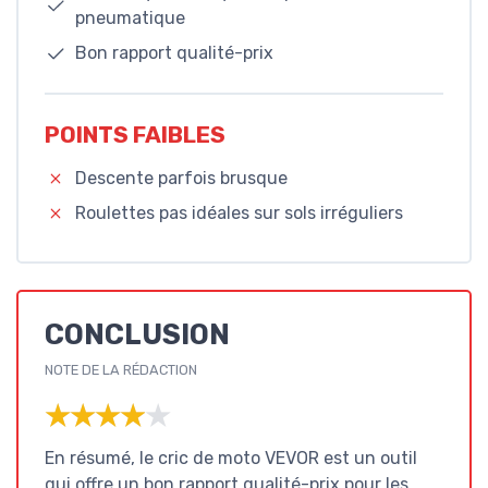
pneumatique
Bon rapport qualité-prix
POINTS FAIBLES
Descente parfois brusque
Roulettes pas idéales sur sols irréguliers
CONCLUSION
NOTE DE LA RÉDACTION
★★★★★
★★★★★
En résumé, le cric de moto VEVOR est un outil
qui offre un bon rapport qualité-prix pour les