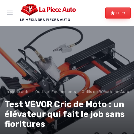
Panneau de gestion des cookies
TOPs
LE MÉDIA DES PIECES AUTO
La piece auto
Outils et Équipements
Outils de Réparation Auto
Test VEVOR Cric de Moto : un
élévateur qui fait le job sans
fioritures