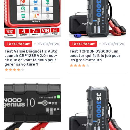
•
•
22/01/2026
22/01/2026
Test Produit
Test Produit
Test Valise Diagnostic Auto
Test TOPDON JS3000 : un
Launch CRP123E V2.0 : est-
booster qui fait le job pour
ce que ça vaut le coup pour
les gros moteurs
gérer sa voiture ?
★★★★★
★★★★★
★★★★★
★★★★★