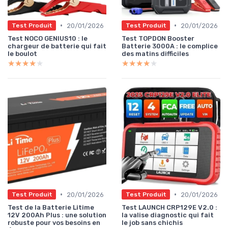
•
•
20/01/2026
20/01/2026
Test Produit
Test Produit
Test NOCO GENIUS10 : le
Test TOPDON Booster
chargeur de batterie qui fait
Batterie 3000A : le complice
le boulot
des matins difficiles
★★★★★
★★★★★
★★★★★
★★★★★
•
•
20/01/2026
20/01/2026
Test Produit
Test Produit
Test de la Batterie Litime
Test LAUNCH CRP129E V2.0 :
12V 200Ah Plus : une solution
la valise diagnostic qui fait
robuste pour vos besoins en
le job sans chichis