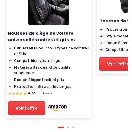
Housses de S
＋
Protection
ef
Housses de siège de voiture
＋
Style
moderne 
universelles noires et grises
＋
Facile à insta
＋
Universelles
pour tous types de voitures
＋
Compatible
av
et SUV
＋
Compatible
avec airbags
Voir l'offre
＋
Matériau Jacquard
de qualité
supérieure
＋
Design élégant
noir et gris
＋
Protection
efficace des sièges
★★★★★
★★★★★
4,7/5
—
4 avis
Voir l'offre