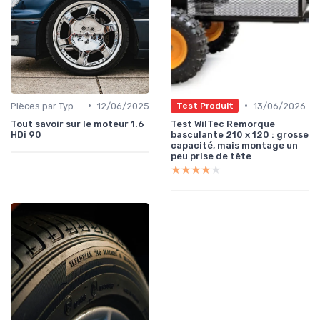
•
•
Pièces par Type (Freins, Moteur, etc.)
12/06/2025
13/06/2026
Test Produit
Tout savoir sur le moteur 1.6
Test WilTec Remorque
HDi 90
basculante 210 x 120 : grosse
capacité, mais montage un
peu prise de tête
★★★★★
★★★★★