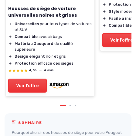
＋
Protection
ef
Housses de siège de voiture
＋
Style
moderne 
universelles noires et grises
＋
Facile à insta
＋
Universelles
pour tous types de voitures
＋
Compatible
av
et SUV
＋
Compatible
avec airbags
Voir l'offre
＋
Matériau Jacquard
de qualité
supérieure
＋
Design élégant
noir et gris
＋
Protection
efficace des sièges
★★★★★
★★★★★
4,7/5
—
4 avis
Voir l'offre
SOMMAIRE
Pourquoi choisir des housses de siège pour votre Peugeot