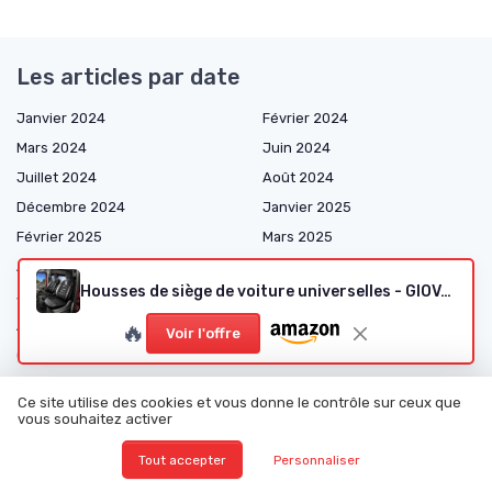
Les articles par date
Janvier 2024
Février 2024
Mars 2024
Juin 2024
Juillet 2024
Août 2024
Décembre 2024
Janvier 2025
Février 2025
Mars 2025
Avril 2025
Mai 2025
Housses de siège de voiture universelles - GIOVANNI BUTTI
Juin 2025
Juillet 2025
Août 2025
Septembre 2025
🔥
Voir l'offre
Octobre 2025
Novembre 2025
Décembre 2025
Janvier 2026
Ce site utilise des cookies et vous donne le contrôle sur ceux que
Février 2026
Mars 2026
vous souhaitez activer
Avril 2026
Mai 2026
Tout accepter
Personnaliser
Juin 2026
Juillet 2026