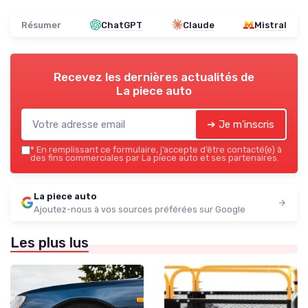
Résumer
ChatGPT
Claude
Mistral
Recevez les dernières actualités de
La piece auto
➔ Je m'inscris
*
En remplissant ce formulaire, j’accepte d’être contacté(e) à
des fins commerciales par La piece auto et ses partenaires.
La piece auto
Ajoutez-nous à vos sources préférées sur Google
Les plus lus