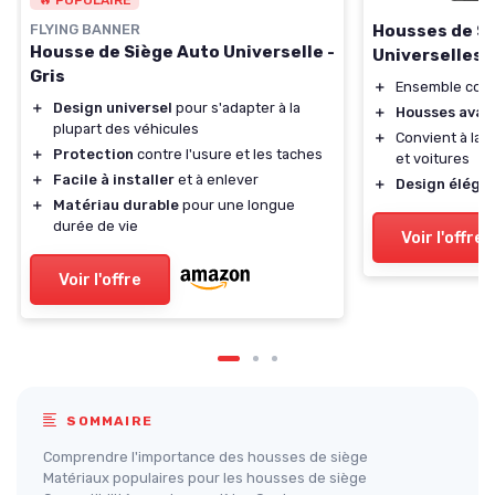
🔥 POPULAIRE
Housses de Si
FLYING BANNER
Housse de Siège Auto Universelle -
Universelles
Gris
＋
Ensemble com
＋
Design universel
pour s'adapter à la
＋
Housses avant
plupart des véhicules
＋
Convient à la 
＋
Protection
contre l'usure et les taches
et voitures
＋
Facile à installer
et à enlever
＋
Design éléga
＋
Matériau durable
pour une longue
durée de vie
Voir l'offre
Voir l'offre
SOMMAIRE
Comprendre l'importance des housses de siège
Matériaux populaires pour les housses de siège