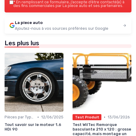
*
En remplissant ce formulaire, j’accepte d’être contacté(e) à
des fins commerciales par La piece auto et ses partenaires.
La piece auto
Ajoutez-nous à vos sources préférées sur Google
Les plus lus
•
•
Pièces par Type (Freins, Moteur, etc.)
12/06/2025
13/06/2026
Test Produit
Tout savoir sur le moteur 1.6
Test WilTec Remorque
HDi 90
basculante 210 x 120 : grosse
capacité, mais montage un