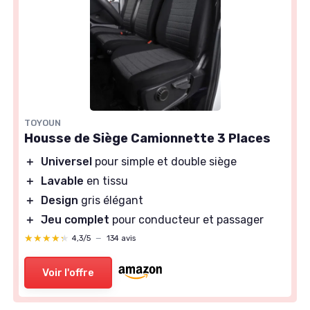
TOYOUN
Housse de Siège Camionnette 3 Places
＋
Universel
pour simple et double siège
＋
Lavable
en tissu
＋
Design
gris élégant
＋
Jeu complet
pour conducteur et passager
★★★★★
★★★★★
4,3/5
—
134 avis
Voir l'offre