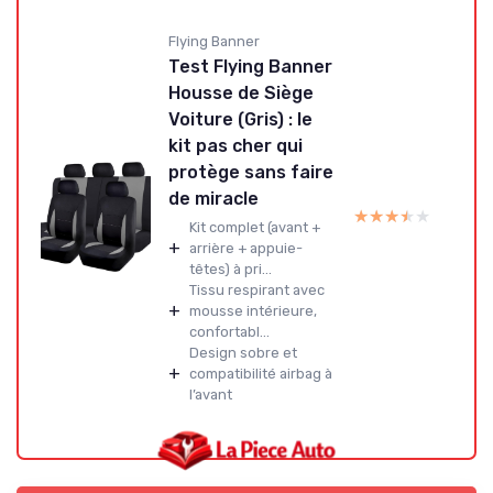
Flying Banner
Test Flying Banner
Housse de Siège
Voiture (Gris) : le
kit pas cher qui
protège sans faire
de miracle
★★★★★
★★★★★
Kit complet (avant +
+
arrière + appuie-
têtes) à pri...
Tissu respirant avec
+
mousse intérieure,
confortabl...
Design sobre et
+
compatibilité airbag à
l’avant