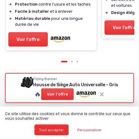
＋
Protection
contre l'usure et les taches
et voitures
＋
Facile à installer
et à enlever
＋
Design éléga
＋
Matériau durable
pour une longue
durée de vie
Voir l'offre
Voir l'offre
Flying Banner
Housse de Siège Auto Universelle - Gris
Les articles par date
🔥
Voir l'offre
Janvier 2024
Février 2024
Mars 2024
Juin 2024
Ce site utilise des cookies et vous donne le contrôle sur ceux que
Juillet 2024
Août 2024
vous souhaitez activer
Décembre 2024
Janvier 2025
Tout accepter
Personnaliser
Février 2025
Mars 2025