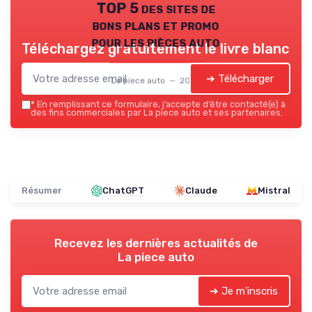
TOP 5 des sites de
bons plans et promo
pour les pièces auto
Téléchargez gratuitement le livre blanc
➔ Télécharger
La piece auto — 2026
*
En remplissant ce formulaire, j’accepte d’être contacté(e) à
des fins commerciales par La piece auto et ses partenaires.
Résumer
ChatGPT
Claude
Mistral
Recevez les dernières actualités de
La piece auto
➔ Je m'inscris