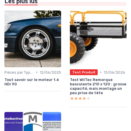
Les plus lus
•
•
Pièces par Type (Freins, Moteur, etc.)
12/06/2025
13/06/2026
Test Produit
Tout savoir sur le moteur 1.6
Test WilTec Remorque
HDi 90
basculante 210 x 120 : grosse
capacité, mais montage un
peu prise de tête
★★★★★
★★★★★