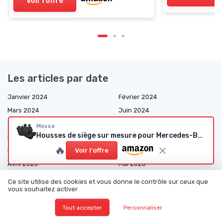
Voir l'offre
Les articles par date
Janvier 2024
Février 2024
Mars 2024
Juin 2024
Juillet 2024
Août 2024
Mossa
Housses de siège sur mesure pour Mercedes-Benz Classe C W203 (2000-2007)
Décembre 2024
Janvier 2025
🔥
Février 2025
Mars 2025
Voir l'offre
Avril 2025
Mai 2025
Juin 2025
Juillet 2025
Ce site utilise des cookies et vous donne le contrôle sur ceux que
vous souhaitez activer
Août 2025
Septembre 2025
Octobre 2025
Novembre 2025
Tout accepter
Personnaliser
Décembre 2025
Janvier 2026