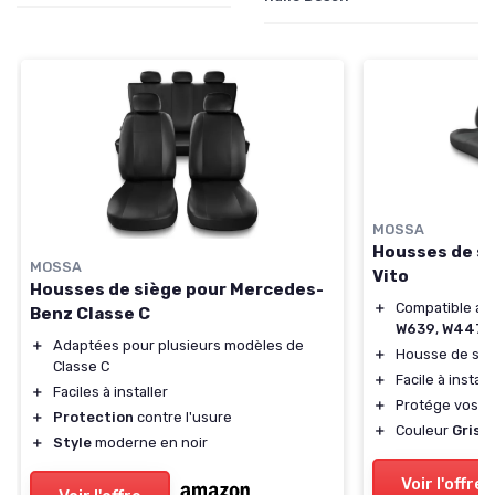
MOSSA
Housses de s
MOSSA
Vito
Housses de siège pour Mercedes-
＋
Compatible av
Benz Classe C
W639
,
W447
＋
Adaptées pour plusieurs modèles de
＋
Housse de si
Classe C
＋
Facile à install
＋
Faciles à installer
＋
Protége vos si
＋
Protection
contre l'usure
＋
Couleur
Gris
é
＋
Style
moderne en noir
Voir l'offre