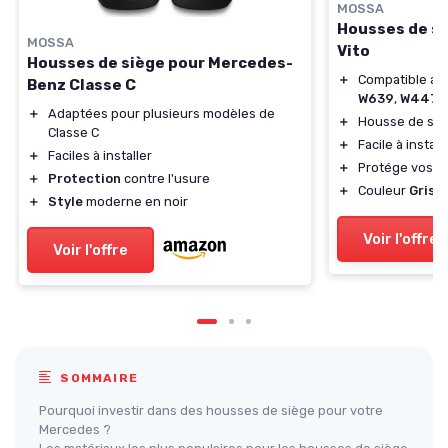
MOSSA
Housses de s
MOSSA
Vito
Housses de siège pour Mercedes-
＋
Compatible av
Benz Classe C
W639
,
W447
＋
Adaptées pour plusieurs modèles de
＋
Housse de si
Classe C
＋
Facile à install
＋
Faciles à installer
＋
Protége vos si
＋
Protection
contre l'usure
＋
Couleur
Gris
é
＋
Style
moderne en noir
Voir l'offre
Voir l'offre
SOMMAIRE
Pourquoi investir dans des housses de siège pour votre
Mercedes ?