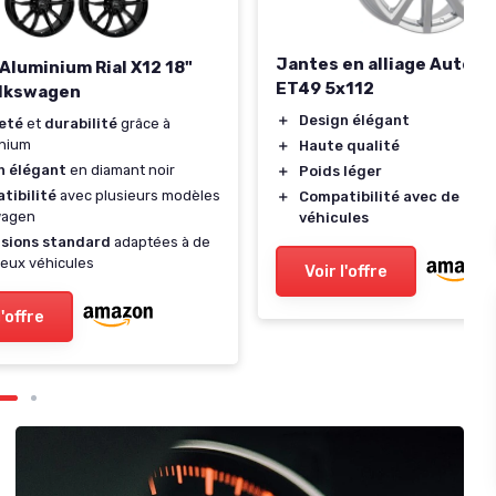
Jantes en alliage Autec 
Aluminium Rial X12 18"
ET49 5x112
olkswagen
＋
Design élégant
eté
et
durabilité
grâce à
inium
＋
Haute qualité
n élégant
en diamant noir
＋
Poids léger
tibilité
avec plusieurs modèles
＋
Compatibilité avec de nom
wagen
véhicules
sions standard
adaptées à de
eux véhicules
Voir l'offre
l'offre