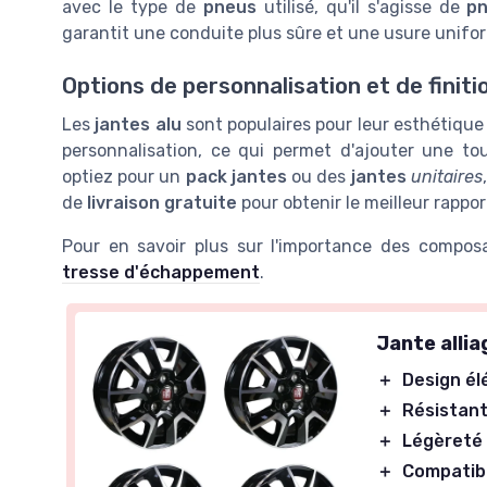
avec le type de
pneus
utilisé, qu'il s'agisse de
p
garantit une conduite plus sûre et une usure unif
Options de personnalisation et de finiti
Les
jantes alu
sont populaires pour leur esthétique 
personnalisation, ce qui permet d'ajouter une t
optiez pour un
pack jantes
ou des
jantes
unitaires
de
livraison gratuite
pour obtenir le meilleur rappor
Pour en savoir plus sur l'importance des composa
tresse d'échappement
.
Jante allia
＋
Design él
＋
Résistan
＋
Légèreté
＋
Compatibl