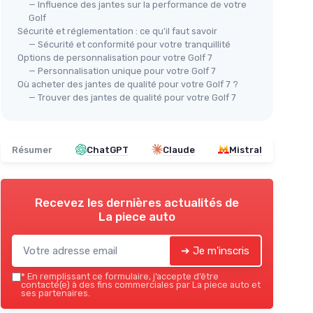
— Influence des jantes sur la performance de votre
Protecteur de Jante pour V-W
Golf
Golf 7 Variant
Sécurité et réglementation : ce qu'il faut savoir
7x17
Jan
— Sécurité et conformité pour votre tranquillité
＋
Protection
contre les rayures
Options de personnalisation pour votre Golf 7
＋
＋
Compatible
avec V-W Golf 7 Variant
— Personnalisation unique pour votre Golf 7
2012-2021
＋
Où acheter des jantes de qualité pour votre Golf 7 ?
＋
Accessoire utile
pour les jantes en
＋
— Trouver des jantes de qualité pour votre Golf 7
alliage
＋
＋
Design
esthétique
breux
★★
★★
Résumer
ChatGPT
Claude
Mistral
Voir l'offre
Recevez les dernières actualités de
La piece auto
➔ Je m'inscris
*
En remplissant ce formulaire, j’accepte d’être
contacté(e) à des fins commerciales par La piece auto et
ses partenaires.