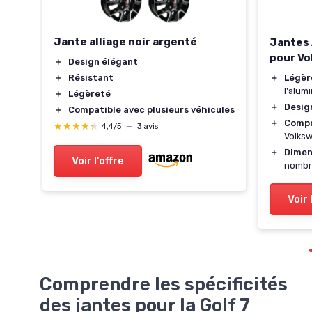
W
Jante alliage noir argenté
Jantes 
pour V
＋
Design élégant
t
＋
Résistant
＋
Légèr
l'alum
en
＋
Légèreté
＋
Desig
＋
Compatible avec plusieurs véhicules
＋
Compa
★★★★★
★★★★★
4,4/5
—
3 avis
Volks
＋
Dimen
Voir l'offre
nombr
Voir 
Comprendre les spécificités
des jantes pour la Golf 7