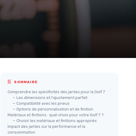
SOMMAIRE
Comprendre les spécificités des jantes pour la Golf 7
— Les dimensions et l'ajustement parfait
— Compatibilité avec les pneus
— Options de personnalisation et de finition
Matériaux et finitions : quel choix pour votre Golf 7 ?
— Choisir les matériaux et finitions appropriés
Impact des jantes sur la performance et la
consommation