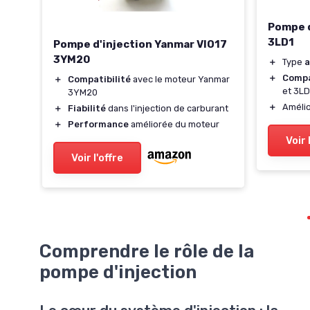
Pompe d
3LD1
Pompe d'injection Yanmar VIO17
3YM20
＋
Type
a
＋
Compa
＋
Compatibilité
avec le moteur Yanmar
et 3LD
3YM20
＋
Amélio
＋
Fiabilité
dans l'injection de carburant
＋
Performance
améliorée du moteur
Voir 
Voir l'offre
Comprendre le rôle de la
pompe d'injection