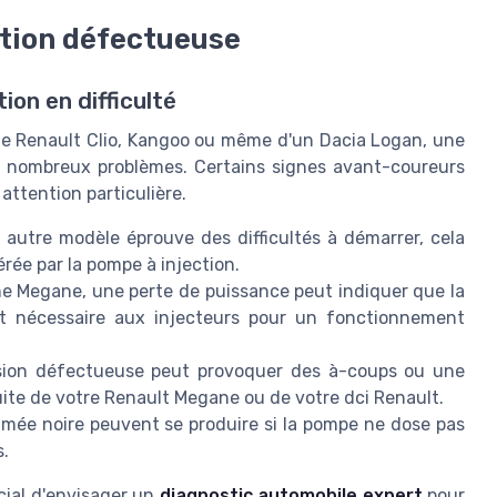
ction défectueuse
ion en difficulté
'une Renault Clio, Kangoo ou même d'un Dacia Logan, une
 nombreux problèmes. Certains signes avant-coureurs
attention particulière.
n autre modèle éprouve des difficultés à démarrer, cela
érée par la pompe à injection.
ne Megane, une perte de puissance peut indiquer que la
nt nécessaire aux injecteurs pour un fonctionnement
ion défectueuse peut provoquer des à-coups ou une
duite de votre Renault Megane ou de votre dci Renault.
mée noire peuvent se produire si la pompe ne dose pas
s.
ucial d'envisager un
diagnostic automobile expert
pour