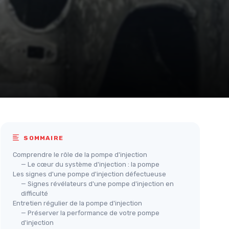
SOMMAIRE
Comprendre le rôle de la pompe d'injection
— Le cœur du système d'injection : la pompe
Les signes d'une pompe d'injection défectueuse
— Signes révélateurs d'une pompe d'injection en
difficulté
Entretien régulier de la pompe d'injection
— Préserver la performance de votre pompe
d'injection