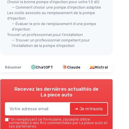
Choisir la bonne pompe d'injection pour votre 1.5 dCi
Kit de réparation DQ200 DSG
— Comment choisir une pompe d'injection adaptée
s
KITRONIC
Les coûts associés au remplacement de la pompe
Pom
d'injection
es
＋
Compatible avec
VW
— Évaluer le prix de remplacement d'une pompe
3Y
＋
Inclut
1L d'huile
Volkswagen
d'injection
éries
＋
＋
Livré avec
joint
Trouver un professionnel pour l'installation
pompe
— Trouver un professionnel compétent pour
★★★★★
★★★★★
5/5
—
1 avis
＋
l'installation de la pompe d'injection
essoires
＋
Voir l'offre
Résumer
ChatGPT
Claude
Mistral
Recevez les dernières actualités de
La piece auto
➔ Je m'inscris
*
En remplissant ce formulaire, j’accepte d’être
contacté(e) à des fins commerciales par La piece auto et
ses partenaires.