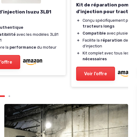
Kit de réparation pompe
d'injection pour tracteur
'injection Isuzu 3LB1
＋
Conçu spécifiquement pour l
tracteurs longs
uthentique
＋
Compatible
avec plusieurs s
tibilité
avec les modèles 3LB1
1
＋
Facilite la
réparation
de la 
d'injection
re la
performance
du moteur
＋
Kit complet avec tous les
acc
nécessaires
l'offre
Voir l'offre