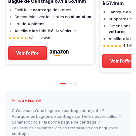
Bague de Centrage 67.1 à 56.1mm
à 57.1mm
＋
Facilite le
centrage
des roues
＋
Fabriqué en
a
＋
Compatible avec les jantes en
aluminium
＋
Supporte un 
＋
Lot de
4 pièces
＋
Dimensions a
＋
Améliore la
stabilité
du véhicule
voitures
★★★★★
★★★★★
5/5
—
3 avis
＋
Améliore la
sta
★★★★★
★★★★★
4,8/5
Voir l'offre
Voir l'offre
SOMMAIRE
Qu'est-ce qu'une bague de centrage pour jante ?
Pourquoi les bagues de centrage sont-elles essentielles ?
Comment choisir la bonne bague de centrage ?
Les erreurs courantes lors de l'installation des bagues de
centrage