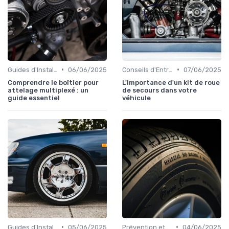
•
•
Guides d'Installation et de Réparation
06/06/2025
Conseils d'Entretien Auto
07/06/2025
Comprendre le boîtier pour
L'importance d'un kit de roue
attelage multiplexé : un
de secours dans votre
guide essentiel
véhicule
•
•
Guides d'Installation et de Réparation
05/06/2025
Prévention et Diagnostic des Pannes
04/06/2025