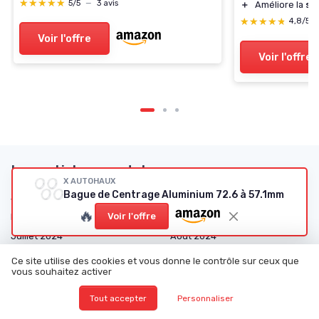
★★★★★
★★★★★
5/5
—
3 avis
＋
Améliore la
sta
★★★★★
★★★★★
4,8/5
Voir l'offre
Voir l'offre
Les articles par date
X AUTOHAUX
Bague de Centrage Aluminium 72.6 à 57.1mm
Janvier 2024
Février 2024
🔥
Voir l'offre
Mars 2024
Juin 2024
Juillet 2024
Août 2024
Décembre 2024
Janvier 2025
Ce site utilise des cookies et vous donne le contrôle sur ceux que
vous souhaitez activer
Février 2025
Mars 2025
Avril 2025
Mai 2025
Tout accepter
Personnaliser
Juin 2025
Juillet 2025