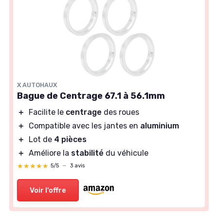
X AUTOHAUX
Bague de Centrage 67.1 à 56.1mm
＋
Facilite le
centrage
des roues
＋
Compatible avec les jantes en
aluminium
＋
Lot de
4 pièces
＋
Améliore la
stabilité
du véhicule
★★★★★
★★★★★
5/5
—
3 avis
Voir l'offre