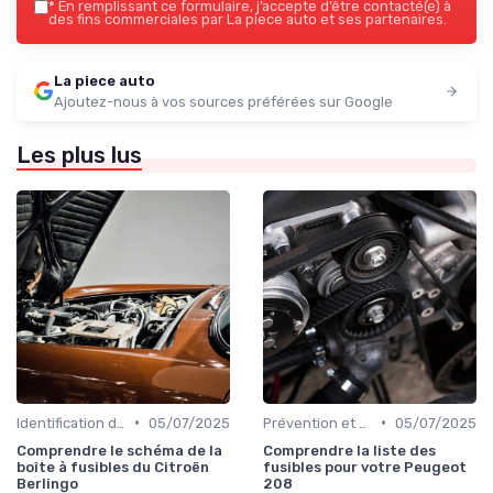
*
En remplissant ce formulaire, j’accepte d’être contacté(e) à
des fins commerciales par La piece auto et ses partenaires.
La piece auto
Ajoutez-nous à vos sources préférées sur Google
Les plus lus
•
•
Identification de la Pièce Nécessaire
05/07/2025
Prévention et Diagnostic des Pannes
05/07/2025
Comprendre le schéma de la
Comprendre la liste des
boîte à fusibles du Citroën
fusibles pour votre Peugeot
Berlingo
208