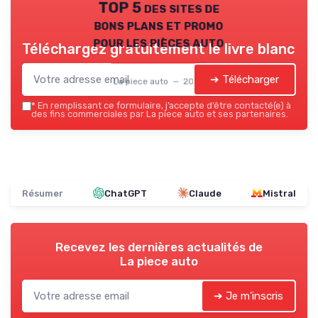
TOP 5 des sites de
bons plans et promo
pour les pièces auto
Téléchargez gratuitement le livre blanc
➔ Télécharger
La piece auto — 2026
*
En remplissant ce formulaire, j’accepte d’être contacté(e) à
des fins commerciales par La piece auto et ses partenaires.
Résumer
ChatGPT
Claude
Mistral
Recevez les dernières actualités de
La piece auto
➔ Je m'inscris