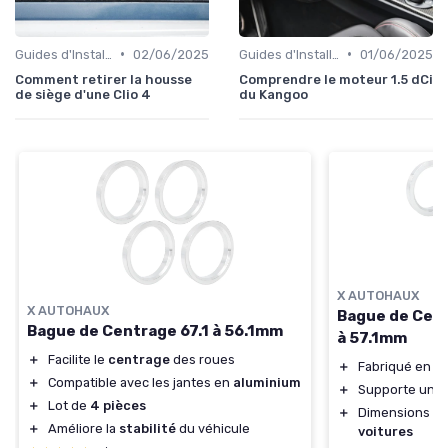
•
•
Guides d'Installation et de Réparation
02/06/2025
Guides d'Installation et de Réparation
01/06/2025
Comment retirer la housse
Comprendre le moteur 1.5 dCi
de siège d'une Clio 4
du Kangoo
X AUTOHAUX
X AUTOHAUX
Bague de Cen
Bague de Centrage 67.1 à 56.1mm
à 57.1mm
＋
Facilite le
centrage
des roues
＋
Fabriqué en
a
＋
Compatible avec les jantes en
aluminium
＋
Supporte un 
＋
Lot de
4 pièces
＋
Dimensions a
＋
Améliore la
stabilité
du véhicule
voitures