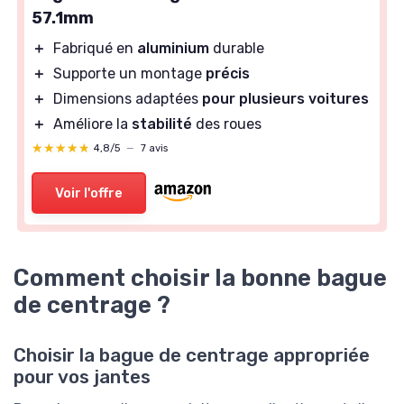
57.1mm
＋
Fabriqué en
aluminium
durable
＋
Supporte un montage
précis
＋
Dimensions adaptées
pour plusieurs voitures
＋
Améliore la
stabilité
des roues
★★★★★
★★★★★
4,8/5
—
7 avis
Voir l'offre
Comment choisir la bonne bague
de centrage ?
Choisir la bague de centrage appropriée
pour vos jantes