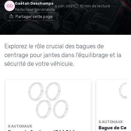
Gaëtan Deschamps
6 juin 2025
10 min de lecture
Rédacteur généraliste
Partager cette page
Explorez le rôle crucial des bagues de
centrage pour jantes dans l'équilibrage et la
sécurité de votre véhicule.
X AUTOHAUX
X AUTOHAUX
Bague de Cen