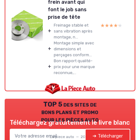
frein avant qui
font le job sans
prise de tête
★★★★★
★★★★★
Freinage stable et
+
sans vibration après
montage, n...
Montage simple avec
+
dimensions et
perçages conform...
Bon rapport qualité-
+
prix pour une marque
reconnue,...
TOP 5 des sites de
bons plans et promo
pour les pièces auto
Téléchargez gratuitement le livre blanc
➔ Télécharger
La piece auto — 2026