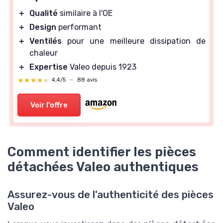
＋
Qualité
similaire à l'OE
＋
Design
performant
＋
Ventilés
pour une meilleure dissipation de
chaleur
＋
Expertise
Valeo depuis 1923
★★★★★
★★★★★
4,4/5
—
88 avis
Voir l'offre
Comment identifier les pièces
détachées Valeo authentiques
Assurez-vous de l'authenticité des pièces
Valeo