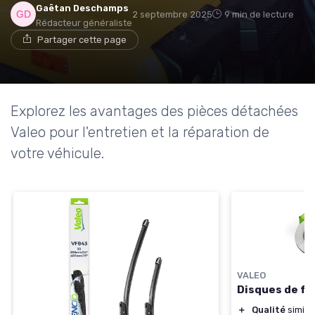
Gaëtan Deschamps
2 septembre 2025
9 min de lecture
Rédacteur généraliste
Partager cette page
Explorez les avantages des pièces détachées
Valeo pour l'entretien et la réparation de
votre véhicule.
VALEO
Disques de fre
＋
Qualité
similai