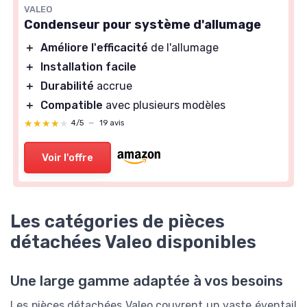
VALEO
Condenseur pour système d'allumage
＋
Améliore l'efficacité
de l'allumage
＋
Installation facile
＋
Durabilité
accrue
＋
Compatible
avec plusieurs modèles
★★★★★
★★★★★
4/5
—
19 avis
Voir l'offre
Les catégories de pièces
détachées Valeo disponibles
Une large gamme adaptée à vos besoins
Les pièces détachées Valeo couvrent un vaste éventail