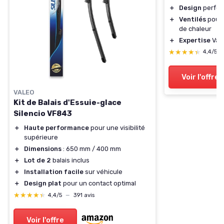
＋
Design
perfor
＋
Ventilés
pour 
de chaleur
＋
Expertise
Vale
★★★★★
★★★★★
4,4/5
Voir l'offre
VALEO
Kit de Balais d'Essuie-glace
Silencio VF843
＋
Haute performance
pour une visibilité
supérieure
＋
Dimensions
: 650 mm / 400 mm
＋
Lot de 2
balais inclus
＋
Installation facile
sur véhicule
＋
Design plat
pour un contact optimal
★★★★★
★★★★★
4,4/5
—
391 avis
Voir l'offre