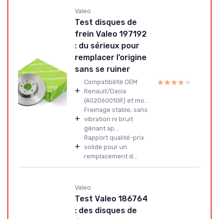
Valeo
Test disques de
frein Valeo 197192
: du sérieux pour
remplacer l’origine
sans se ruiner
★★★★★
★★★★★
Compatibilité OEM
+
Renault/Dacia
(402060010R) et mo...
Freinage stable, sans
+
vibration ni bruit
gênant ap...
Rapport qualité-prix
+
solide pour un
remplacement d...
Valeo
Test Valeo 186764
: des disques de