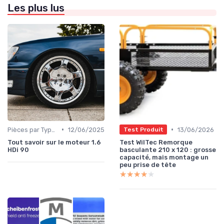
Les plus lus
•
•
Pièces par Type (Freins, Moteur, etc.)
12/06/2025
13/06/2026
Test Produit
Tout savoir sur le moteur 1.6
Test WilTec Remorque
HDi 90
basculante 210 x 120 : grosse
capacité, mais montage un
peu prise de tête
★★★★★
★★★★★