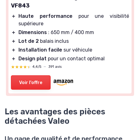
VF843
＋
Haute performance
pour une visibilité
supérieure
＋
Dimensions
: 650 mm / 400 mm
＋
Lot de 2
balais inclus
＋
Installation facile
sur véhicule
＋
Design plat
pour un contact optimal
★★★★★
★★★★★
4,4/5
—
391 avis
Voir l'offre
Les avantages des pièces
détachées Valeo
Un gage de qualité et de performance