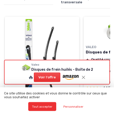
transversale
VALEO
Disques de fre
＋
Qualité
similai
Valeo
＋
Design
perfor
Disques de frein huilés - Boîte de 2
＋
Ventilés
pour 
🔥
de chaleur
Voir l'offre
＋
Expertise
Vale
★★★★★
★★★★★
4,4/5
Ce site utilise des cookies et vous donne le contrôle sur ceux que
vous souhaitez activer
Voir l'offre
Tout accepter
Personnaliser
VALEO
Kit de Balais d'Essuie-glace