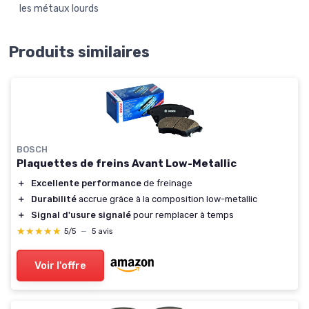
les métaux lourds
Produits similaires
BOSCH
Plaquettes de freins Avant Low-Metallic
＋
Excellente performance
de freinage
＋
Durabilité
accrue grâce à la composition low-metallic
＋
Signal d'usure signalé
pour remplacer à temps
★★★★★
★★★★★
5/5
—
5 avis
Voir l'offre