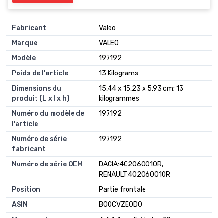
Fabricant
‎Valeo
Marque
‎VALEO
Modèle
‎197192
Poids de l'article
‎13 Kilograms
Dimensions du
‎15,44 x 15,23 x 5,93 cm; 13
produit (L x l x h)
kilogrammes
Numéro du modèle de
‎197192
l'article
Numéro de série
‎197192
fabricant
Numéro de série OEM
‎DACIA:402060010R,
RENAULT:402060010R
Position
‎Partie frontale
ASIN
B00CVZE0D0