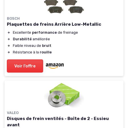
BOSCH
Plaquettes de freins Arrière Low-Metallic
＋
Excellente
performance
de freinage
＋
Durabilité
améliorée
＋
Faible niveau de
bruit
＋
Résistance à la
rouille
Voir l'offre
VALEO
Disques de frein ventilés - Boîte de 2 - Essieu
avant