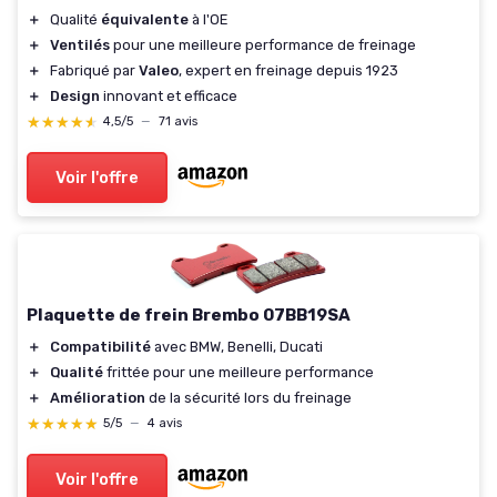
＋
Qualité
équivalente
à l'OE
＋
Ventilés
pour une meilleure performance de freinage
＋
Fabriqué par
Valeo
, expert en freinage depuis 1923
＋
Design
innovant et efficace
★★★★★
★★★★★
4,5/5
—
71 avis
Voir l'offre
Plaquette de frein Brembo 07BB19SA
＋
Compatibilité
avec BMW, Benelli, Ducati
＋
Qualité
frittée pour une meilleure performance
＋
Amélioration
de la sécurité lors du freinage
★★★★★
★★★★★
5/5
—
4 avis
Voir l'offre