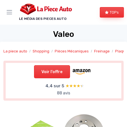
Panneau de gestion des cookies
TOPs
LE MÉDIA DES PIECES AUTO
Valeo
La piece auto
Shopping
Pièces Mécaniques
Freinage
Plaque
Voir l'offre
4,4 sur 5
★★★★★
★★★★★
88 avis