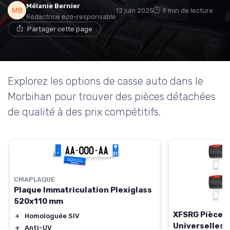
Mélanie Bernier
12 juin 2025
9 min de lecture
Rédactrice éco-responsable
Partager cette page
Explorez les options de casse auto dans le
Morbihan pour trouver des pièces détachées
de qualité à des prix compétitifs.
CMAPLAQUE
Plaque Immatriculation Plexiglass
520x110 mm
XFSRG Pièces
＋
Homologuée SIV
Universelles
＋
Anti-UV