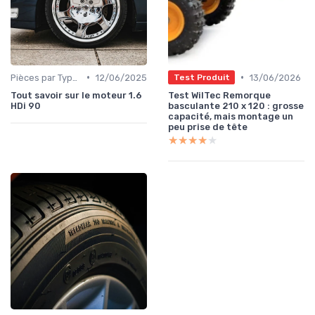
•
•
Pièces par Type (Freins, Moteur, etc.)
12/06/2025
13/06/2026
Test Produit
Tout savoir sur le moteur 1.6
Test WilTec Remorque
HDi 90
basculante 210 x 120 : grosse
capacité, mais montage un
peu prise de tête
★★★★★
★★★★★