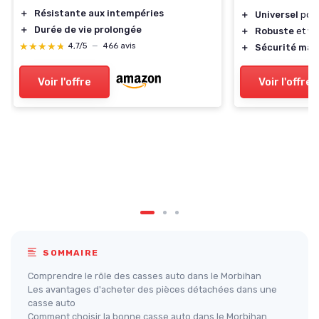
＋
Résistante aux intempéries
＋
Universel
pour
＋
Durée de vie prolongée
＋
Robuste
et fia
★★★★★
★★★★★
4,7/5
—
466 avis
＋
Sécurité max
Voir l'offre
Voir l'offre
SOMMAIRE
Comprendre le rôle des casses auto dans le Morbihan
Les avantages d'acheter des pièces détachées dans une
casse auto
Comment choisir la bonne casse auto dans le Morbihan