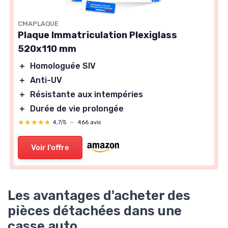
CMAPLAQUE
Plaque Immatriculation Plexiglass
520x110 mm
＋
Homologuée SIV
＋
Anti-UV
＋
Résistante aux intempéries
＋
Durée de vie prolongée
★★★★★
★★★★★
4,7/5
—
466 avis
Voir l'offre
Les avantages d'acheter des
pièces détachées dans une
casse auto