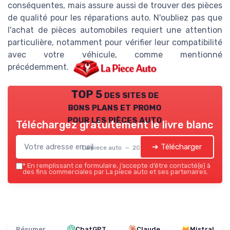
conséquentes, mais assure aussi de trouver des pièces
de qualité pour les réparations auto. N'oubliez pas que
l'achat de pièces automobiles requiert une attention
particulière, notamment pour vérifier leur compatibilité
avec votre véhicule, comme mentionné
précédemment.
TOP 5 des sites de
bons plans et promo
pour les pièces auto
Téléchargez gratuitement le livre blanc
➔ Télécharger
La piece auto — 2026
*
En remplissant ce formulaire, j’accepte d’être contacté(e) à
des fins commerciales par La piece auto et ses partenaires.
Résumer
ChatGPT
Claude
Mistral