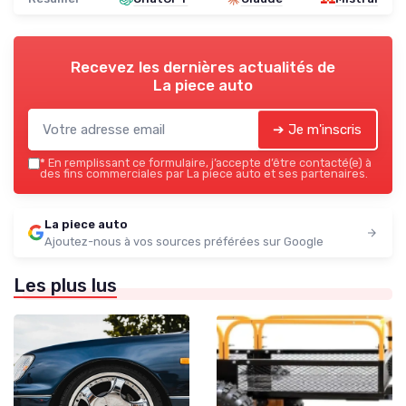
Recevez les dernières actualités de
La piece auto
➔ Je m'inscris
*
En remplissant ce formulaire, j’accepte d’être contacté(e) à
des fins commerciales par La piece auto et ses partenaires.
La piece auto
Ajoutez-nous à vos sources préférées sur Google
Les plus lus