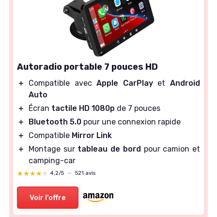
Autoradio portable 7 pouces HD
＋
Compatible avec
Apple CarPlay
et
Android
Auto
＋
Écran
tactile HD 1080p
de 7 pouces
＋
Bluetooth 5.0
pour une connexion rapide
＋
Compatible
Mirror Link
＋
Montage sur
tableau de bord
pour camion et
camping-car
★★★★★
★★★★★
4,2/5
—
521 avis
Voir l'offre