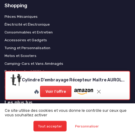
Shopping
Pièces Mécaniques
Électricité et Électronique
Consommables et Entretien
Accessoires et Gadgets
Tuning et Personnalisation
Motos et Scooters
Camping-Cars et Vans Aménagés
Poids Lourds et Utilitaires
Véhicules Électriques
Cylindre D'embrayage Récepteur Maître AUROLYNNE
Levage et équipement d'atelier
🔥
Voir l'offre
Les plus lus
Ce site utilise des cookies et vous donne le contrôle sur ceux que
Comprendre le schéma de la boîte à fusibles du Citroën Berlingo
vous souhaitez activer
Comprendre la liste des fusibles pour votre Peugeot 208
Tout accepter
Personnaliser
Comprendre le schéma des fusibles pour la Clio 3