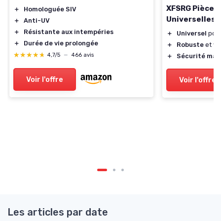
XFSRG Pièces
＋
Homologuée SIV
Universelles
＋
Anti-UV
＋
Résistante aux intempéries
＋
Universel
pour
＋
Durée de vie prolongée
＋
Robuste
et fia
★★★★★
★★★★★
4,7/5
—
466 avis
＋
Sécurité max
Voir l'offre
Voir l'offre
Les articles par date