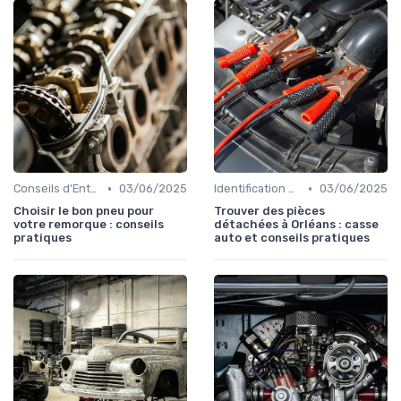
•
•
Conseils d'Entretien Auto
03/06/2025
Identification de la Pièce Nécessaire
03/06/2025
Choisir le bon pneu pour
Trouver des pièces
votre remorque : conseils
détachées à Orléans : casse
pratiques
auto et conseils pratiques