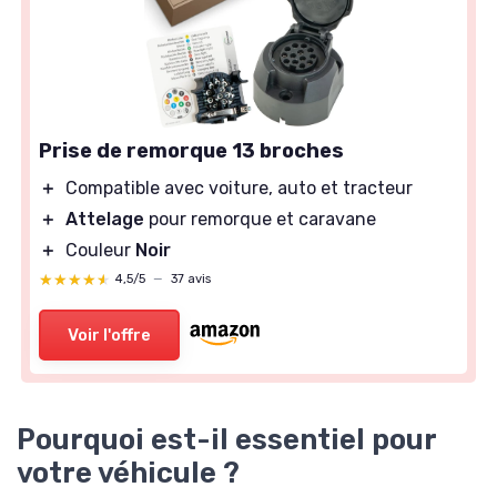
Prise de remorque 13 broches
＋
Compatible avec voiture, auto et tracteur
＋
Attelage
pour remorque et caravane
＋
Couleur
Noir
★★★★★
★★★★★
4,5/5
—
37 avis
Voir l'offre
Pourquoi est-il essentiel pour
votre véhicule ?