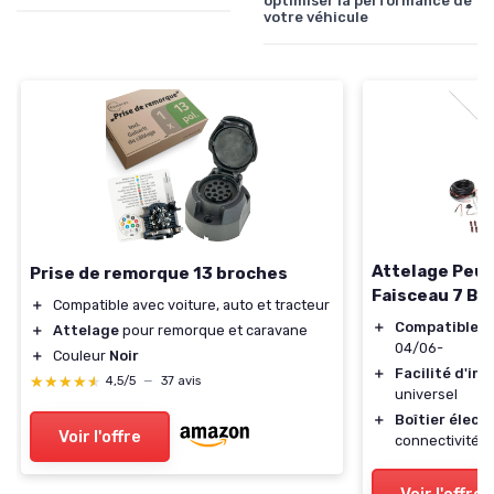
optimiser la performance de
votre véhicule
Attelage Peu
Prise de remorque 13 broches
Faisceau 7 Br
＋
Compatible avec voiture, auto et tracteur
＋
Compatible
av
＋
Attelage
pour remorque et caravane
04/06-
＋
Couleur
Noir
＋
Facilité d'ins
★★★★★
★★★★★
4,5/5
—
37 avis
universel
＋
Boîtier élect
Voir l'offre
connectivité 