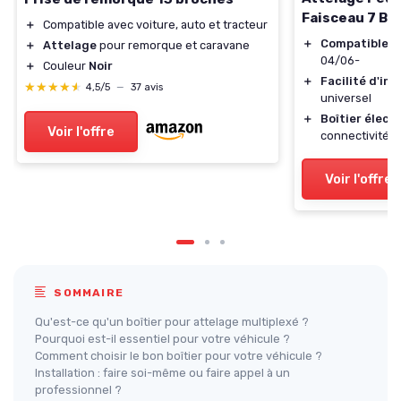
Faisceau 7 Br
＋
Compatible avec voiture, auto et tracteur
＋
Compatible
av
＋
Attelage
pour remorque et caravane
04/06-
＋
Couleur
Noir
＋
Facilité d'ins
★★★★★
★★★★★
4,5/5
—
37 avis
universel
＋
Boîtier élect
Voir l'offre
connectivité 
Voir l'offre
SOMMAIRE
Qu'est-ce qu'un boîtier pour attelage multiplexé ?
Pourquoi est-il essentiel pour votre véhicule ?
Comment choisir le bon boîtier pour votre véhicule ?
Installation : faire soi-même ou faire appel à un
professionnel ?