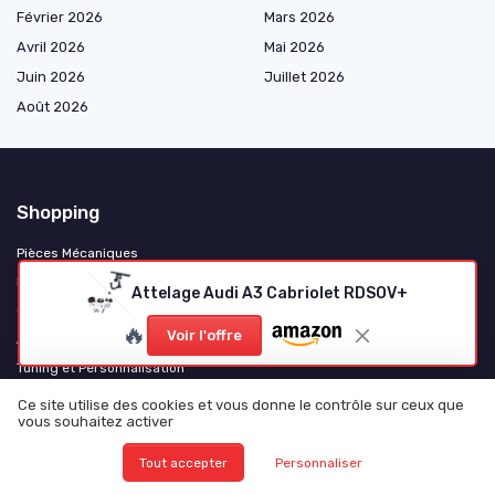
Février 2026
Mars 2026
Avril 2026
Mai 2026
Juin 2026
Juillet 2026
Août 2026
Shopping
Pièces Mécaniques
Électricité et Électronique
Attelage Audi A3 Cabriolet RDSOV+
Consommables et Entretien
🔥
Voir l'offre
Accessoires et Gadgets
Tuning et Personnalisation
Motos et Scooters
Ce site utilise des cookies et vous donne le contrôle sur ceux que
vous souhaitez activer
Camping-Cars et Vans Aménagés
Poids Lourds et Utilitaires
Tout accepter
Personnaliser
Véhicules Électriques