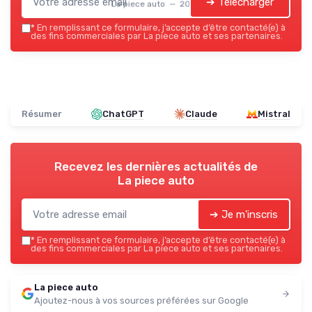
➔ Télécharger
La piece auto — 2026
*
En remplissant ce formulaire, j’accepte d’être contacté(e) à
des fins commerciales par La piece auto et ses partenaires.
Résumer
ChatGPT
Claude
Mistral
Recevez les dernières actualités de
La piece auto
➔ Je m'inscris
*
En remplissant ce formulaire, j’accepte d’être contacté(e) à
des fins commerciales par La piece auto et ses partenaires.
La piece auto
Ajoutez-nous à vos sources préférées sur Google