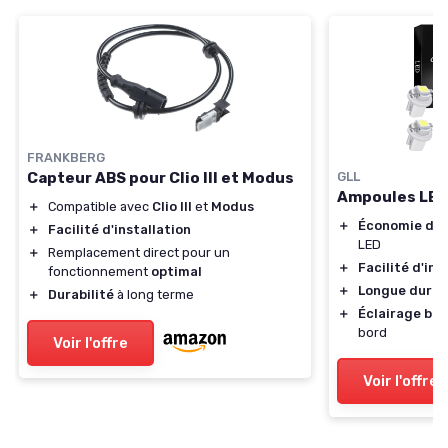
FRANKBERG
Capteur ABS pour Clio III et Modus
GLL
Ampoules LED
＋
Compatible avec
Clio III
et
Modus
＋
Économie d'é
＋
Facilité d'installation
LED
＋
Remplacement direct pour un
＋
Facilité d'ins
fonctionnement
optimal
＋
Longue durée
＋
Durabilité
à long terme
＋
Éclairage bla
bord
Voir l'offre
Voir l'offre