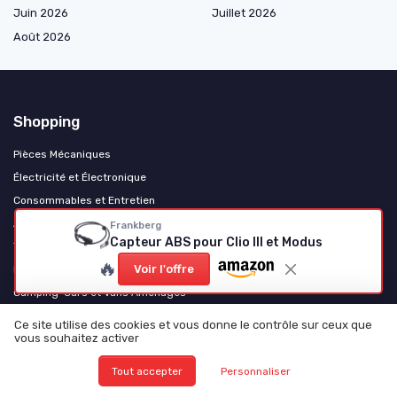
Juin 2026
Juillet 2026
Août 2026
Shopping
Pièces Mécaniques
Électricité et Électronique
Consommables et Entretien
Accessoires et Gadgets
Frankberg
Capteur ABS pour Clio III et Modus
Tuning et Personnalisation
🔥
Voir l'offre
Motos et Scooters
Camping-Cars et Vans Aménagés
Poids Lourds et Utilitaires
Ce site utilise des cookies et vous donne le contrôle sur ceux que
vous souhaitez activer
Véhicules Électriques
Levage et équipement d'atelier
Tout accepter
Personnaliser