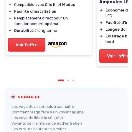
Ampoules LED
＋
Compatible avec
Clio III
et
Modus
＋
Économie d'é
＋
Facilité d'installation
LED
＋
Remplacement direct pour un
＋
Facilité d'ins
fonctionnement
optimal
＋
Longue durée
＋
Durabilité
à long terme
＋
Éclairage bla
bord
Voir l'offre
Voir l'offre
SOMMAIRE
Les voyants essentiels à connaître
Comment réagir face à un voyant allumé
Les voyants liés à la sécurité
Voyants de maintenance et d'entretien
Les erreurs courantes à éviter