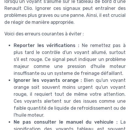
lorsqu’un
voyant
s'allume sur le
tableau de bord
d’une
Renault Clio
. Ignorer ces signaux peut entraîner des
problèmes plus graves ou une panne. Ainsi, il est crucial
de réagir de manière appropriée.
Voici des erreurs courantes à éviter :
Reporter les vérifications :
Ne remettez pas à
plus tard le contrôle d'un
voyant allumé
, surtout
s'il est
rouge
. Ce signal peut indiquer un problème
majeur comme une pression d'
huile moteur
insuffisante ou un
systeme de freinage
défaillant.
Ignorer les
voyants orange
:
Bien qu'un
voyant
orange
soit souvent moins urgent qu'un
voyant
rouge
, il requiert tout de même votre attention.
Ces
voyants
alertent sur des issues comme une
faible quantité de
liquide de refroidissement
ou de
l'
huile moteur
.
Ne pas consulter le manuel du
vehicule
:
La
signification des
voyants tableau
est souvent