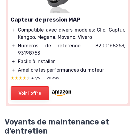
Capteur de pression MAP
＋
Compatible avec divers modèles: Clio, Captur,
Kangoo, Megane, Movano, Vivaro
＋
Numéros de référence : 8200168253,
93198753
＋
Facile à installer
＋
Améliore les performances du moteur
★★★★★
★★★★★
4,3/5
—
20 avis
Voir l'offre
Voyants de maintenance et
d'entretien