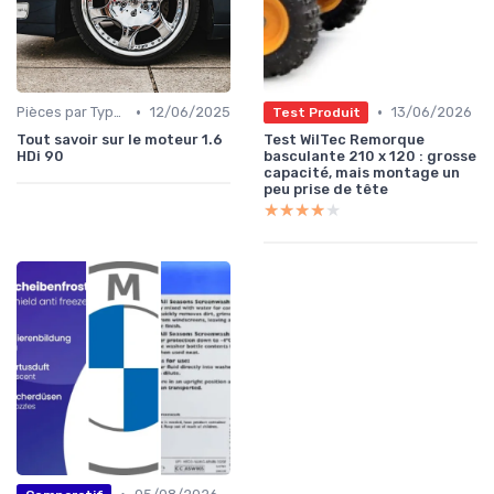
•
•
Pièces par Type (Freins, Moteur, etc.)
12/06/2025
13/06/2026
Test Produit
Tout savoir sur le moteur 1.6
Test WilTec Remorque
HDi 90
basculante 210 x 120 : grosse
capacité, mais montage un
peu prise de tête
★★★★★
★★★★★