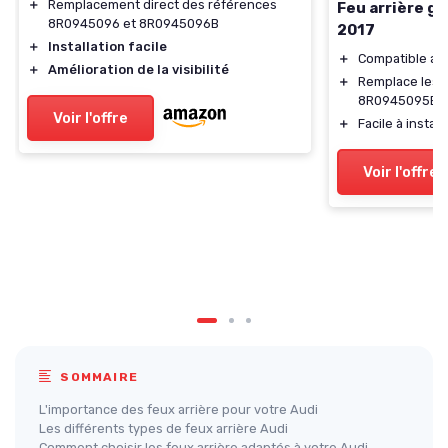
＋
Remplacement direct des références
Feu arrière g
8R0945096 et 8R0945096B
2017
＋
Installation facile
＋
Compatible av
＋
Amélioration de la visibilité
＋
Remplace les 
8R0945095B
Voir l'offre
＋
Facile à install
Voir l'offre
SOMMAIRE
L'importance des feux arrière pour votre Audi
Les différents types de feux arrière Audi
Comment choisir les feux arrière adaptés à votre Audi