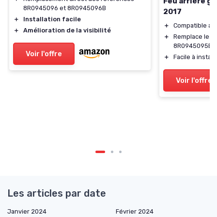
Feu arrière g
8R0945096 et 8R0945096B
2017
＋
Installation facile
＋
Compatible av
＋
Amélioration de la visibilité
＋
Remplace les 
8R0945095B
Voir l'offre
＋
Facile à install
Voir l'offre
Les articles par date
Janvier 2024
Février 2024