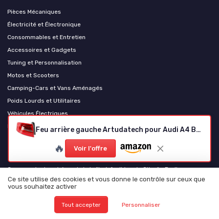
Pièces Mécaniques
Électricité et Électronique
Consommables et Entretien
Accessoires et Gadgets
Tuning et Personnalisation
Motos et Scooters
Camping-Cars et Vans Aménagés
Poids Lourds et Utilitaires
Véhicules Électriques
Levage et équipement d'atelier
Feu arrière gauche Artudatech pour Audi A4 B8.5PA
🔥
Voir l'offre
Les plus lus
Comprendre le schéma de la boîte à fusibles du Citroën Berlingo
Ce site utilise des cookies et vous donne le contrôle sur ceux que
Comprendre la liste des fusibles pour votre Peugeot 208
vous souhaitez activer
Comprendre le schéma des fusibles pour la Clio 3
Tout accepter
Personnaliser
Comprendre le schéma des fusibles pour le Partner 1.6 HDi