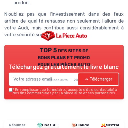
produit.
N'oubliez pas que l'investissement dans des feux
arrière de qualité rehausse non seulement l'allure de
votre Audi, mais contribue aussi considérablement à
votre sécurité sur route.
TOP 5 des sites de
bons plans et promo
pour les pièces auto
Téléchargez gratuitement le livre blanc
➔ Télécharger
La piece auto — 2026
*
En remplissant ce formulaire, j’accepte d’être contacté(e) à
des fins commerciales par La piece auto et ses partenaires.
Résumer
ChatGPT
Claude
Mistral