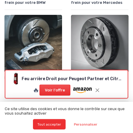
frein pour votre BMW
frein pour votre Mercedes
•
•
Pièces par Type (Freins, Moteur, etc.)
09/10/2025
Pièces par Type (Freins, Moteur, etc.)
09/10/2025
Feu arrière Droit pour Peugeot Partner et Citroën Berlingo
Tout savoir sur l'étrier de
Tout savoir sur les disques
🔥
frein ATE
de frein pour votre
Voir l'offre
Volkswagen
Ce site utilise des cookies et vous donne le contrôle sur ceux que
vous souhaitez activer
Tout accepter
Personnaliser