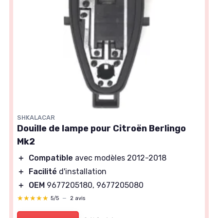
SHKALACAR
Douille de lampe pour Citroën Berlingo
Mk2
＋
Compatible
avec modèles 2012-2018
＋
Facilité
d'installation
＋
OEM
9677205180, 9677205080
★★★★★
★★★★★
5/5
—
2 avis