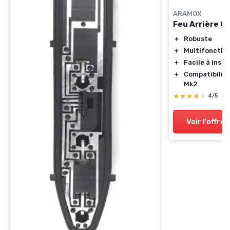
ARAMOX
Feu Arrière C
＋
Robuste
＋
Multifonctio
＋
Facile à insta
＋
Compatibilité
Mk2
★★★★★
★★★★★
4/5
—
Voir l'offre