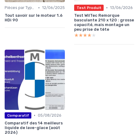
•
•
Pièces par Type (Freins, Moteur, etc.)
12/06/2025
13/06/2026
Test Produit
Tout savoir sur le moteur 1.6
Test WilTec Remorque
HDi 90
basculante 210 x 120 : grosse
capacité, mais montage un
peu prise de tête
★★★★★
★★★★★
•
05/08/2026
Comparatif
Comparatif des 14 meilleurs
liquide de lave-glace (août
2026)