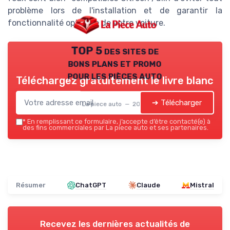
problème lors de l'installation et de garantir la
fonctionnalité optimale de votre voiture.
TOP 5 des sites de
bons plans et promo
pour les pièces auto
Téléchargez gratuitement le livre blanc
➔ Télécharger
La piece auto — 2026
*
En remplissant ce formulaire, j’accepte d’être contacté(e) à
des fins commerciales par La piece auto et ses partenaires.
Résumer
ChatGPT
Claude
Mistral
Recevez les dernières actualités de