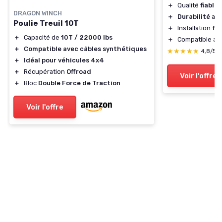
＋
Qualité
fiable
DRAGON WINCH
＋
Durabilité
acc
Poulie Treuil 10T
＋
Installation
fac
＋
Capacité de
10T / 22000 lbs
＋
Compatible av
＋
Compatible avec câbles synthétiques
★★★★★
★★★★★
4,8/5
＋
Idéal pour véhicules 4x4
＋
Récupération
Offroad
Voir l'offre
＋
Bloc
Double Force de Traction
Voir l'offre