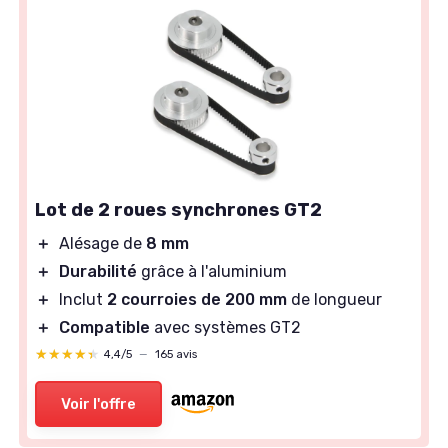
Lot de 2 roues synchrones GT2
＋
Alésage de
8 mm
＋
Durabilité
grâce à l'aluminium
＋
Inclut
2 courroies de 200 mm
de longueur
＋
Compatible
avec systèmes GT2
★★★★★
★★★★★
4,4/5
—
165 avis
Voir l'offre