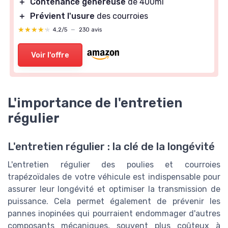
＋
Contenance généreuse
de 400ml
＋
Prévient l'usure
des courroies
★★★★★
★★★★★
4,2/5
—
230 avis
Voir l'offre
L'importance de l'entretien
régulier
L'entretien régulier : la clé de la longévité
L'entretien régulier des poulies et courroies
trapézoïdales de votre véhicule est indispensable pour
assurer leur longévité et optimiser la transmission de
puissance. Cela permet également de prévenir les
pannes inopinées qui pourraient endommager d'autres
composants mécaniques, souvent plus coûteux à