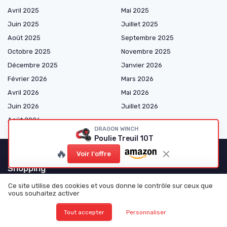
Avril 2025
Mai 2025
Juin 2025
Juillet 2025
Août 2025
Septembre 2025
Octobre 2025
Novembre 2025
Décembre 2025
Janvier 2026
Février 2026
Mars 2026
Avril 2026
Mai 2026
Juin 2026
Juillet 2026
Août 2026
DRAGON WINCH
Poulie Treuil 10T
🔥
Voir l'offre
Shopping
Ce site utilise des cookies et vous donne le contrôle sur ceux que
Pièces Mécaniques
vous souhaitez activer
Électricité et Électronique
Tout accepter
Personnaliser
Consommables et Entretien
Accessoires et Gadgets