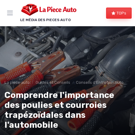
Panneau de gestion des cookies
TOPs
LE MÉDIA DES PIECES AUTO
La piece auto
Guides et Conseils
Conseils d'Entretien Auto
Comprendre l'importance
des poulies et courroies
trapézoïdales dans
l'automobile