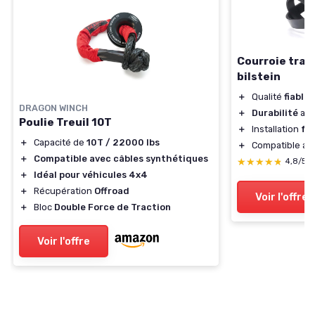
Courroie trap
bilstein
＋
Qualité
fiable
DRAGON WINCH
＋
Durabilité
acc
Poulie Treuil 10T
＋
Installation
fac
＋
Capacité de
10T / 22000 lbs
＋
Compatible av
＋
Compatible avec câbles synthétiques
★★★★★
★★★★★
4,8/5
＋
Idéal pour véhicules 4x4
＋
Récupération
Offroad
Voir l'offre
＋
Bloc
Double Force de Traction
Voir l'offre