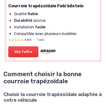
Courroie trapézoïdale Febi bilstein
＋
Qualité
fiable
＋
Durabilité
accrue
＋
Installation
facile
＋
Compatible avec plusieurs modèles
★★★★★
★★★★★
4,8/5
—
7 avis
Voir l'offre
Comment choisir la bonne
courroie trapézoïdale
Choisir la courroie trapézoïdale adaptée à
votre véhicule