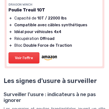
DRAGON WINCH
Poulie Treuil 10T
＋
Capacité de
10T / 22000 lbs
＋
Compatible avec câbles synthétiques
＋
Idéal pour véhicules 4x4
＋
Récupération
Offroad
＋
Bloc
Double Force de Traction
Voir l'offre
Les signes d'usure à surveiller
Surveiller l'usure : indicateurs à ne pas
ignorer
Les courroies et poulies trapézoïdales jouent un rôle