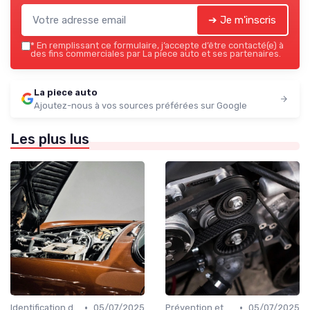
➔ Je m'inscris
*
En remplissant ce formulaire, j’accepte d’être contacté(e) à
des fins commerciales par La piece auto et ses partenaires.
La piece auto
Ajoutez-nous à vos sources préférées sur Google
Les plus lus
•
•
Identification de la Pièce Nécessaire
05/07/2025
Prévention et Diagnostic des Pannes
05/07/2025