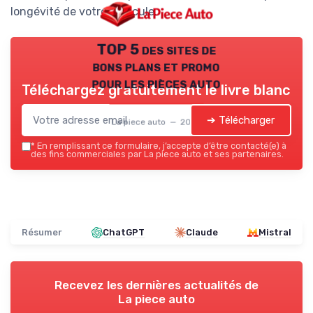
longévité de votre véhicule.
TOP 5 des sites de
bons plans et promo
pour les pièces auto
Téléchargez gratuitement le livre blanc
➔ Télécharger
La piece auto — 2026
*
En remplissant ce formulaire, j’accepte d’être contacté(e) à
des fins commerciales par La piece auto et ses partenaires.
Résumer
ChatGPT
Claude
Mistral
Recevez les dernières actualités de
La piece auto