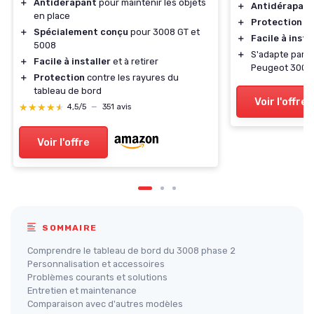
＋
Antidérapant
pour maintenir les objets
＋
Antidérapant
en place
＋
Protection co
＋
Spécialement conçu
pour 3008 GT et
＋
Facile à insta
5008
＋
S'adapte parf
＋
Facile à installer
et à retirer
Peugeot 3008
＋
Protection
contre les rayures du
tableau de bord
Voir l'offre
★★★★★
★★★★★
4,5/5
—
351 avis
Voir l'offre
SOMMAIRE
Comprendre le tableau de bord du 3008 phase 2
Personnalisation et accessoires
Problèmes courants et solutions
Entretien et maintenance
Comparaison avec d'autres modèles