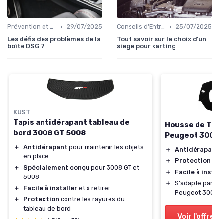
•
•
Prévention et Diagnostic des Pannes
29/07/2025
Conseils d'Entretien Auto
25/07/2025
Les défis des problèmes de la
Tout savoir sur le choix d'un
boîte DSG 7
siège pour karting
KUST
Tapis antidérapant tableau de
Housse de Tab
bord 3008 GT 5008
Peugeot 3008
＋
Antidérapant
pour maintenir les objets
＋
Antidérapant
en place
＋
Protection co
＋
Spécialement conçu
pour 3008 GT et
＋
Facile à insta
5008
＋
S'adapte parf
＋
Facile à installer
et à retirer
Peugeot 3008
＋
Protection
contre les rayures du
tableau de bord
Voir l'offre