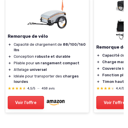
Remorque de vélo
＋
Capacité de chargement de
88/100/160
Remorque de 
lbs
＋
Capacité
de 12
＋
Conception
robuste et durable
＋
Charge maxi
＋
Pliable pour
un rangement compact
＋
Couvercle inc
＋
Attelage
universel
＋
Fonction plia
＋
Idéale pour transporter des
charges
＋
Timon haut
po
lourdes
★★★★★
★★★★★
★★★★★
★★★★★
4,4/5
4,5/5
—
458 avis
Voir l'offre
Voir l'offre