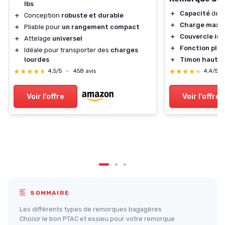
lbs
＋
Capacité
de 12
＋
Conception
robuste et durable
＋
Charge maxi
＋
Pliable pour
un rangement compact
＋
Couvercle inc
＋
Attelage
universel
＋
Fonction plia
＋
Idéale pour transporter des
charges
＋
Timon haut
po
lourdes
★★★★★
★★★★★
★★★★★
★★★★★
4,4/5
4,5/5
—
458 avis
Voir l'offre
Voir l'offre
SOMMAIRE
Les différents types de remorques bagagères
Choisir le bon PTAC et essieu pour votre remorque