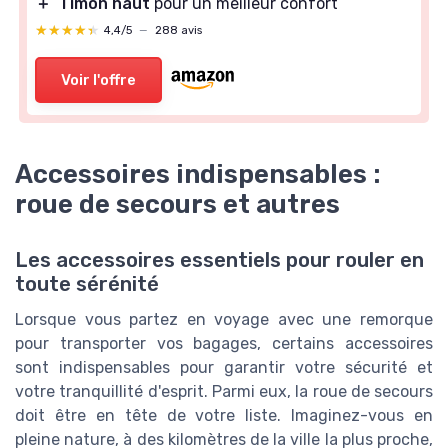
＋
Timon haut
pour un meilleur confort
★★★★★
★★★★★
4,4/5
—
288 avis
Voir l'offre
Accessoires indispensables :
roue de secours et autres
Les accessoires essentiels pour rouler en
toute sérénité
Lorsque vous partez en voyage avec une remorque
pour transporter vos bagages, certains accessoires
sont indispensables pour garantir votre sécurité et
votre tranquillité d'esprit. Parmi eux, la roue de secours
doit être en tête de votre liste. Imaginez-vous en
pleine nature, à des kilomètres de la ville la plus proche,