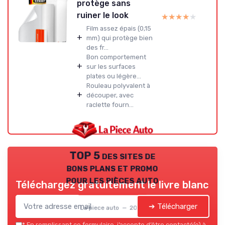
protège sans
ruiner le look
★★★★★
★★★★★
Film assez épais (0,15
+
mm) qui protège bien
des fr...
Bon comportement
+
sur les surfaces
plates ou légère...
Rouleau polyvalent à
+
découper, avec
raclette fourn...
TOP 5 des sites de
bons plans et promo
pour les pièces auto
Téléchargez gratuitement le livre blanc
➔ Télécharger
La piece auto — 2026
*
En remplissant ce formulaire, j’accepte d’être contacté(e) à