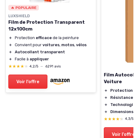
🔥 POPULAIRE
LUXSHIELD
Film de Protection Transparent
12x100cm
＋
Protection
efficace
de la peinture
＋
Convient pour
voitures
,
motos
,
vélos
＋
Autocollant transparent
＋
Facile à
appliquer
★★★★★
★★★★★
4,2/5
—
6291 avis
Film Autocoll
Voiture
Voir l'offre
＋
Protection
de
＋
Résistance
au
＋
Technologie
d
＋
Dimensions
pr
★★★★★
★★★★★
4,3/5
Voir l'offre