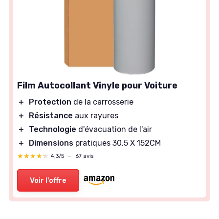
Film Autocollant Vinyle pour Voiture
＋
Protection
de la carrosserie
＋
Résistance
aux rayures
＋
Technologie
d'évacuation de l'air
＋
Dimensions
pratiques 30.5 X 152CM
★★★★★
★★★★★
4,3/5
—
67 avis
Voir l'offre