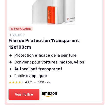
🔥 POPULAIRE
LUXSHIELD
Film de Protection Transparent
12x100cm
＋
Protection
efficace
de la peinture
＋
Convient pour
voitures
,
motos
,
vélos
＋
Autocollant transparent
＋
Facile à
appliquer
★★★★★
★★★★★
4,2/5
—
6291 avis
Voir l'offre