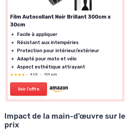
Film Autocollant Noir Brillant 300cm x
30cm
＋
Facile à appliquer
＋
Résistant aux intempéries
＋
Protection pour intérieur/extérieur
＋
Adapté pour moto et vélo
＋
Aspect esthétique attrayant
★★★★★
★★★★★
4,1/5
—
109 avis
Voir l'offre
Impact de la main-d'œuvre sur le
prix