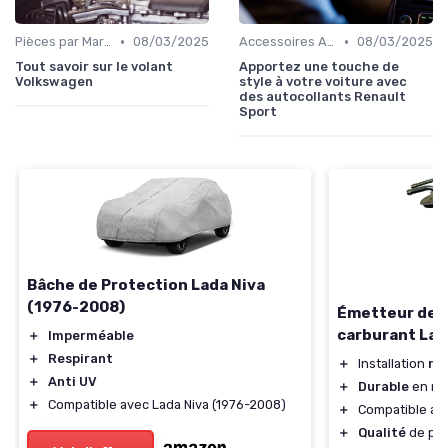
•
•
Pièces par Marque de Voiture
08/03/2025
Accessoires Auto
08/03/2025
Tout savoir sur le volant
Apportez une touche de
Volkswagen
style à votre voiture avec
des autocollants Renault
Sport
Bâche de Protection Lada Niva
(1976-2008)
Émetteur de r
carburant Lad
＋
Imperméable
＋
Respirant
＋
Installation
ra
＋
Anti UV
＋
Durable
en mé
＋
Compatible avec Lada Niva (1976-2008)
＋
Compatible av
＋
Qualité
de piè