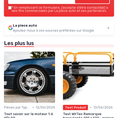
*
En remplissant ce formulaire, j’accepte d’être contacté(e) à
des fins commerciales par La piece auto et ses partenaires.
La piece auto
Ajoutez-nous à vos sources préférées sur Google
Les plus lus
•
•
Pièces par Type (Freins, Moteur, etc.)
12/06/2025
13/06/2026
Test Produit
Tout savoir sur le moteur 1.6
Test WilTec Remorque
HDi 90
basculante 210 x 120 : grosse