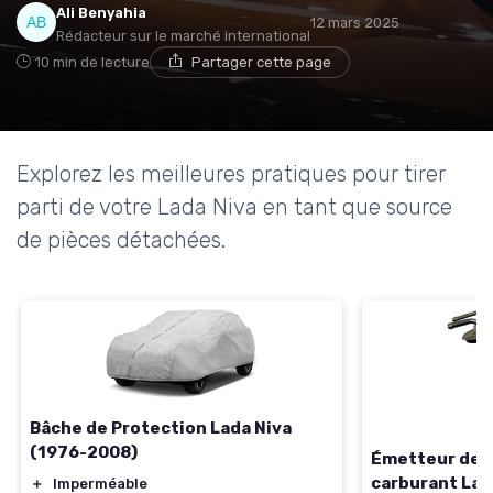
Ali Benyahia
12 mars 2025
Rédacteur sur le marché international
10 min de lecture
Partager cette page
Explorez les meilleures pratiques pour tirer
parti de votre Lada Niva en tant que source
de pièces détachées.
Bâche de Protection Lada Niva
(1976-2008)
Émetteur de r
carburant Lad
＋
Imperméable