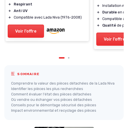
＋
Respirant
＋
Installation
ra
＋
Anti UV
＋
Durable
en mé
＋
Compatible avec Lada Niva (1976-2008)
＋
Compatible av
＋
Qualité
de piè
Voir l'offre
Voir l'offre
SOMMAIRE
Comprendre la valeur des pièces détachées de la Lada Niva
Identifier les pièces les plus recherchées
Comment évaluer l'état des pièces détachées
Où vendre ou échanger vos pièces détachées
Conseils pour le démontage sécurisé des pièces
Impact environnemental et recyclage des pièces