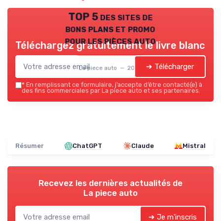
TOP 5 des sites de
bons plans et promo
pour les pièces auto
Téléchargez gratuitement le livre blanc
➔ Télécharger
La piece auto — 2026
*
En remplissant ce formulaire, j’accepte d’être contacté(e) à
des fins commerciales par La piece auto et ses partenaires.
Résumer
ChatGPT
Claude
Mistral
Recevez les dernières actualités de
La piece auto
➔ Je m'inscris