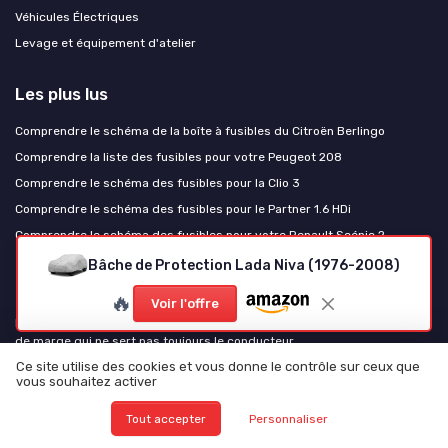
Véhicules Électriques
Levage et équipement d'atelier
Les plus lus
Comprendre le schéma de la boîte à fusibles du Citroën Berlingo
Comprendre la liste des fusibles pour votre Peugeot 208
Comprendre le schéma des fusibles pour la Clio 3
Comprendre le schéma des fusibles pour le Partner 1.6 HDi
Comprendre le schéma des fusibles pour votre Renault Scénic 2
Bâche de Protection Lada Niva (1976-2008)
Les derniers articles
🔥
Voir l'offre
Pourquoi votre garagiste monte du Valeo plutôt que du LuK : la logique
de marge qui ne sert pas toujours le conducteur
Ce site utilise des cookies et vous donne le contrôle sur ceux que
Test ECO-WORTHY 12V/24V 20A : un chargeur polyvalent qui fait le job
vous souhaitez activer
sans chichis
Test EXIDE AGM EK700 : une batterie costaud pour les voitures Start-
Tout accepter
Personnaliser
Stop, mais pas éternelle