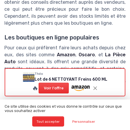
obtenir des conseils directement auprès des vendeurs,
ce qui peut être précieux pour faire le bon choix.
Cependant, ils peuvent avoir des stocks limités et être
légèrement plus chers que les boutiques en ligne.
Les boutiques en ligne populaires
Pour ceux qui préfèrent faire leurs achats depuis chez
eux, des sites comme
Amazon
,
Oscaro
, et
La Pièce
Auto
sont idéaux. Ils offrent une grande diversité de
produits, souvent à des prix compétitifs, et certains,
Théo
comme La Pièce Auto, proposent même la livraison
Lot de 6 NETTOYANT Freins 600 ML
gratuite. Faites attention aux avis clients pour évaluer
🔥
Voir l'offre
la qualité du produit et du service.
Comment choisir le bon nettoyant frein ?
Ce site utilise des cookies et vous donne le contrôle sur ceux que
vous souhaitez activer
La facilité d'utilisation est un facteur décisif. Les
nettoyants en
aérosol
par exemple, comme le
Bardahl
Tout accepter
Personnaliser
nettoyant freins
, sont souvent plus pratiques grâce à