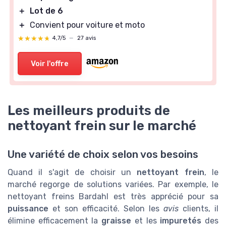
＋
Lot de 6
＋
Convient pour voiture et moto
★★★★★
★★★★★
4,7/5
—
27 avis
Voir l'offre
Les meilleurs produits de
nettoyant frein sur le marché
Une variété de choix selon vos besoins
Quand il s'agit de choisir un
nettoyant frein
, le
marché regorge de solutions variées. Par exemple, le
nettoyant freins Bardahl est très apprécié pour sa
puissance
et son efficacité. Selon les
avis
clients, il
élimine efficacement la
graisse
et les
impuretés
des