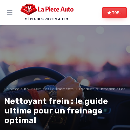
Panneau de gestion des cookies
TOPs
LE MÉDIA DES PIECES AUTO
La piece auto
Outils et Équipements
Produits d'Entretien et de 
Nettoyant frein : le guide
ultime pour un freinage
optimal