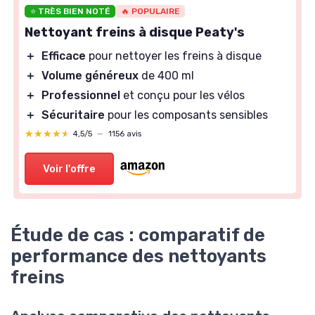
⭐ TRÈS BIEN NOTÉ
🔥 POPULAIRE
Nettoyant freins à disque Peaty's
＋
Efficace
pour nettoyer les freins à disque
＋
Volume généreux
de 400 ml
＋
Professionnel
et conçu pour les vélos
＋
Sécuritaire
pour les composants sensibles
★★★★★
★★★★★
4,5/5
—
1156 avis
Voir l'offre
Étude de cas : comparatif de
performance des nettoyants
freins