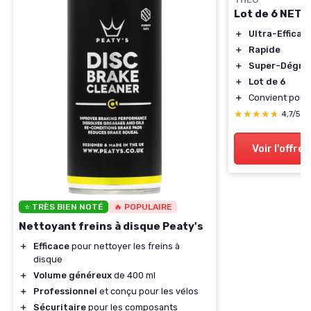
Lot de 6 NETT
＋
Ultra-Efficac
＋
Rapide
＋
Super-Dégrai
＋
Lot de 6
＋
Convient pour 
★★★★★
★★★★★
4,7/5
—
Voir l'offre
⭐ TRÈS BIEN NOTÉ
🔥 POPULAIRE
Nettoyant freins à disque Peaty's
＋
Efficace
pour nettoyer les freins à
disque
＋
Volume généreux
de 400 ml
＋
Professionnel
et conçu pour les vélos
＋
Sécuritaire
pour les composants